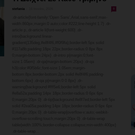
-
stefania
16 Ιουνίου, 2026
0
.dr-article{font-family:'Open Sans',Arial,sans-serif;max-
width:860px;margin:0 auto;color:#222;line-height:1.7} .dr-
article p,.dr-article li{font-weight:600} .dr-
intro{background:linear-
gradient(135deg,#e8f4f6,#f0f9fa);border-left:5px solid
#117a8b;padding:18px 22px;border-radius:0 8px 8px
0;margin-bottom:24px} .dr-intro p{margin:0;font-
size:1.05em} .dr-qa{margin-bottom:20px} .dr-qa
h3{color:#0f5b6c;font-size:1.05em;margin-
bottom:8px;border-bottom:2px solid #e8f4f6;padding-
bottom:6px} .dr-qa p{margin:0 0 8px} .dr-
warning{background:#fff5e6;border-left:5px solid
#e8a52a;padding:14px 18px;border-radius:0 6px 6px
0;margin:20px 0} .dr-tip{background:#e8f7ed;border-left:5px
solid #2ea05a;padding:14px 18px;border-radius:0 6px 6px
0;margin:20px 0} .dr-table-wrap{overflow-x:auto;-webkit-
overflow-scrolling:touch;margin:20px 0} .dr-table-wrap
table{width:100%;border-collapse:collapse;min-width:400px}
.dr-table-wrap...