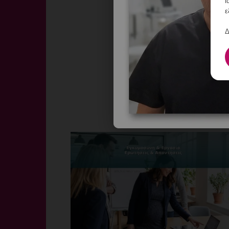
ι
ε
Δ