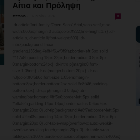
Αίτια και Πρόληψη
-
stefania
16 Ιουνίου, 2026
0
.dr-article{font-family:'Open Sans',Arial,sans-serif;max-
width:860px;margin:0 auto;color:#222;line-height:1.7} .dr-
article p,.dr-article li{font-weight:600} .dr-
intro{background:linear-
gradient(135deg,#e8f4f6,#f0f9fa);border-left:5px solid
#117a8b;padding:18px 22px;border-radius:0 8px 8px
0;margin-bottom:24px} .dr-intro p{margin:0;font-
size:1.05em} .dr-qa{margin-bottom:20px} .dr-qa
h3{color:#0f5b6c;font-size:1.05em;margin-
bottom:8px;border-bottom:2px solid #e8f4f6;padding-
bottom:6px} .dr-qa p{margin:0 0 8px} .dr-
warning{background:#fff5e6;border-left:5px solid
#e8a52a;padding:14px 18px;border-radius:0 6px 6px
0;margin:20px 0} .dr-tip{background:#e8f7ed;border-left:5px
solid #2ea05a;padding:14px 18px;border-radius:0 6px 6px
0;margin:20px 0} .dr-table-wrap{overflow-x:auto;-webkit-
overflow-scrolling:touch;margin:20px 0} .dr-table-wrap
table{width:100%;border-collapse:collapse;min-width:400px}