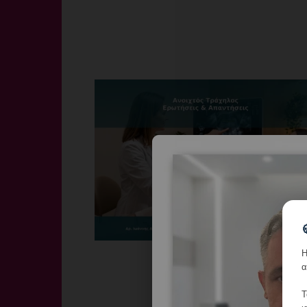
Η
α
Τ