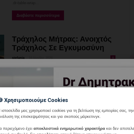
.dr-table-wrap...
Διαβάστε περισσότερα
Τράχηλος Μήτρας: Ανοιχτός
Τράχηλος Σε Εγκυμοσύνη
-
stefania
16 Ιουνίου, 2026
0
.dr-article{font-family:'Open Sans',Arial,sans-serif;max-
width:860px;margin:0 auto;color:#222;line-height:1.7} .dr-
article p,.dr-article li{font-weight:600} .dr-
intro{background:linear-
gradient(135deg,#e8f4f6,#f0f9fa);border-left:5px solid
#117a8b;padding:18px 22px;border-radius:0 8px 8px
🍪 Χρησιμοποιούμε Cookies
0;margin-bottom:24px} .dr-intro p{margin:0;font-
size:1.05em} .dr-qa{margin-bottom:20px} .dr-qa
 ιστοσελίδα μας χρησιμοποιεί cookies για τη βελτίωση της εμπειρίας σας, την
νάλυση της επισκεψιμότητας και για σκοπούς μάρκετινγκ.
h3{color:#0f5b6c;font-size:1.05em;margin-
bottom:8px;border-bottom:2px solid #e8f4f6;padding-
ο περιεχόμενο έχει
αποκλειστικά ενημερωτικό χαρακτήρα
και δεν αποτελε
bottom:6px} .dr-qa p{margin:0 0 8px} .dr-