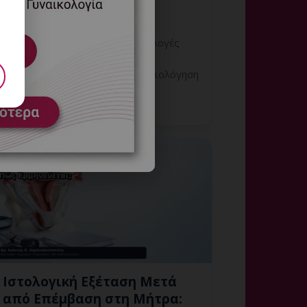
9 Αυγούστου, 2026
Υστεροσκόπηση και Πόνος: Επιλογές
Αναλγησίας και Αναισθησίας
Εξειδικευμένη γυναικολογική αξιολόγηση
της μήτρας και εξατομικευμένη
καθοδήγηση στη Γλυφάδα.
Ιστολογική Εξέταση Μετά
από Επέμβαση στη Μήτρα: