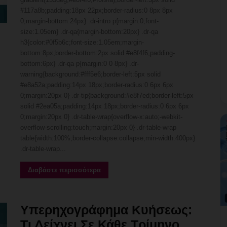
#117a8b;padding:18px 22px;border-radius:0 8px 8px
0;margin-bottom:24px} .dr-intro p{margin:0;font-
size:1.05em} .dr-qa{margin-bottom:20px} .dr-qa
h3{color:#0f5b6c;font-size:1.05em;margin-
bottom:8px;border-bottom:2px solid #e8f4f6;padding-
bottom:6px} .dr-qa p{margin:0 0 8px} .dr-
warning{background:#fff5e6;border-left:5px solid
#e8a52a;padding:14px 18px;border-radius:0 6px 6px
0;margin:20px 0} .dr-tip{background:#e8f7ed;border-left:5px
solid #2ea05a;padding:14px 18px;border-radius:0 6px 6px
0;margin:20px 0} .dr-table-wrap{overflow-x:auto;-webkit-
overflow-scrolling:touch;margin:20px 0} .dr-table-wrap
table{width:100%;border-collapse:collapse;min-width:400px}
.dr-table-wrap...
Διαβάστε περισσότερα
Υπερηχογράφημα Κυήσεως:
Τι Δείχνει Σε Κάθε Τρίμηνο