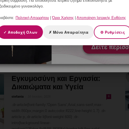
ατρική συμβουλή. Για οποιοδήποτε ιατρικό ζήτημα επικοινωνήστε με
warning{background:#fff5e6;border-left:5px solid
ξειδικευμένο γυναικολόγο.
#e8a52a;padding:14px 18px;border-radius:0 6px 6px
0;margin:20px 0} .dr-tip{background:#e8f7ed;border-left:5px
ιαβάστε:
Πολιτική Απορρήτου
|
Όροι Χρήσης
|
Αποποίηση Ιατρικής Ευθύνης
solid #2ea05a;padding:14px 18px;border-radius:0 6px 6px
0;margin:20px 0} .dr-table-wrap{overflow-x:auto;-webkit-
✓ Αποδοχή Όλων
✗ Μόνο Απαραίτητα
⚙ Ρυθμίσεις
overflow-scrolling:touch;margin:20px 0} .dr-table-wrap
table{width:100%;border-collapse:collapse;min-width:400px}
.dr-table-wrap...
Διαβάστε περισσότερα
Εγκυμοσύνη και Εργασία:
Δικαιώματα και Υγεία
-
stefania
16 Ιουνίου, 2026
0
.dr-article{font-family:'Open Sans',Arial,sans-serif;max-
width:860px;margin:0 auto;color:#222;line-height:1.7} .dr-
article p,.dr-article li{font-weight:600} .dr-
intro{background:linear-
gradient(135deg,#e8f4f6,#f0f9fa);border-left:5px solid