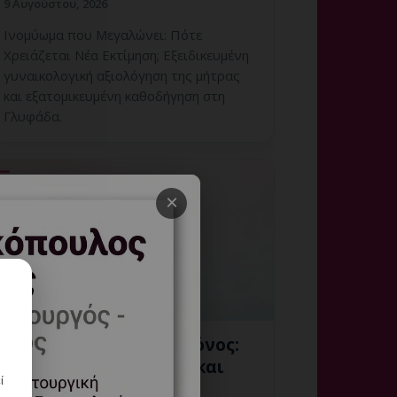
9 Αυγούστου, 2026
Ινομύωμα που Μεγαλώνει: Πότε
Χρειάζεται Νέα Εκτίμηση; Εξειδικευμένη
γυναικολογική αξιολόγηση της μήτρας
και εξατομικευμένη καθοδήγηση στη
Γλυφάδα.
×
Υστεροσκόπηση και Πόνος:
Επιλογές Αναλγησίας και
ί
Αναισθησίας