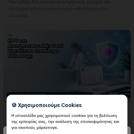
Ραντεβού; Εξειδικευμένη ενημέρωση, έλεγχος και
εξατομικευμένη γυναικολογική καθοδήγηση στη
Γλυφάδα.
🍪 Χρησιμοποιούμε Cookies
HPV και Ανοσοκαταστολή: Γιατί
Η ιστοσελίδα μας χρησιμοποιεί cookies για τη βελτίωση
Χρειάζεται Στενότερο Follow-up;
της εμπειρίας σας, την ανάλυση της επισκεψιμότητας και
για σκοπούς μάρκετινγκ.
9 Αυγούστου, 2026