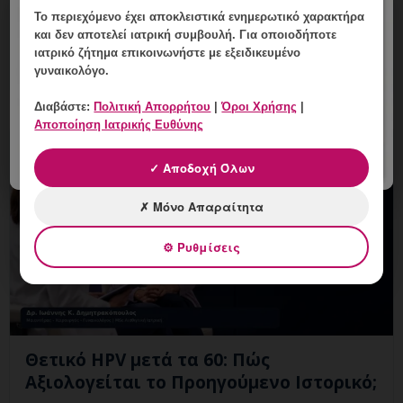
×
HPV και Ανοσοκαταστολή: Γιατί Χρειάζεται Στενότερο
Το περιεχόμενο έχει
αποκλειστικά ενημερωτικό χαρακτήρα
Follow-up; Εξειδικευμένη ενημέρωση, έλεγχος και
και δεν αποτελεί ιατρική συμβουλή. Για οποιοδήποτε
ιατρικό ζήτημα επικοινωνήστε με εξειδικευμένο
εξατομικευμένη γυναικολογική καθοδήγηση στη
γυναικολόγο.
Γλυφάδα.
Διαβάστε:
Πολιτική Απορρήτου
|
Όροι Χρήσης
|
Αποποίηση Ιατρικής Ευθύνης
✓ Αποδοχή Όλων
✗ Μόνο Απαραίτητα
⚙ Ρυθμίσεις
Θετικό HPV μετά τα 60: Πώς
Αξιολογείται το Προηγούμενο Ιστορικό;