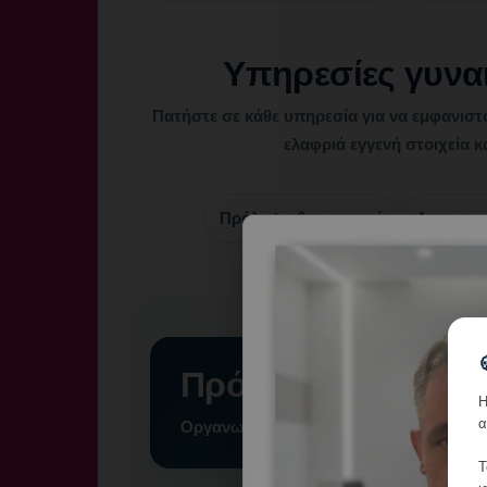
Υπηρεσίες γυνα
Πατήστε σε κάθε υπηρεσία για να εμφανιστ
ελαφριά εγγενή στοιχεία 
Πρόληψη & μαιευτική
Λειτουργ
Πρόληψη, διάγνωση
Η
α
Οργανωμένη φροντίδα σε κάθε στάδιο τ
Τ