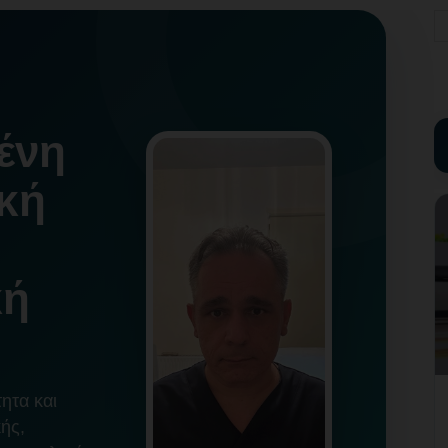
ένη
κή
κή
ητα και
ής,