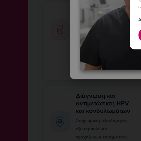
ι
ε
Παρακολούθηση
κύησης
Δ
Μαιευτική φροντίδα με
εξατομικευμένο πλάνο.
+
Διάγνωση και
αντιμετώπιση HPV
και κονδυλωμάτων
Στοχευμένη αξιολόγηση
εξωτερικών και
τραχηλικών ευρημάτων.