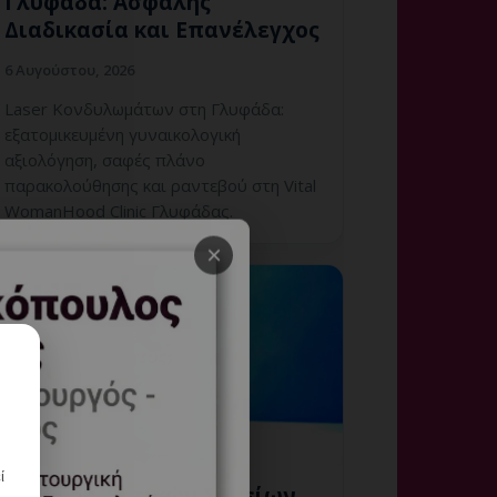
Γλυφάδα: Ασφαλής
Διαδικασία και Επανέλεγχος
6 Αυγούστου, 2026
Laser Κονδυλωμάτων στη Γλυφάδα:
εξατομικευμένη γυναικολογική
αξιολόγηση, σαφές πλάνο
παρακολούθησης και ραντεβού στη Vital
WomanHood Clinic Γλυφάδας.
×
ί
Έλεγχος Ζωτικών Σημείων