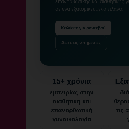
επανορθωτικής και αισθητικής γ
σε ένα εξατομικευμένο πλάνο.
Καλέστε για ραντεβού
Δείτε τις υπηρεσίες
15+ χρόνια
Εξα
εμπειρίας στην
δι
αισθητική και
θερα
επανορθωτική
τις 
γυναικολογία