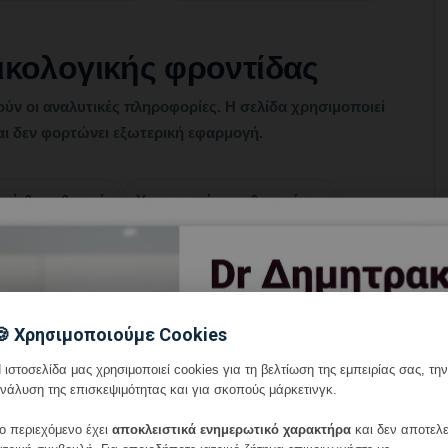
ικολογικής φροντίδας
ούν οι αναλυτικές πληροφορίες. Η σελίδα χρησιμοποιεί
και δεν φορτώνει εξωτερική εφαρμογή.
ική & αισθητική
Υπογονιμότητα & ορμόνες
🍪 Χρησιμοποιούμε Cookies
 και μαιευτική
 ιστοσελίδα μας χρησιμοποιεί cookies για τη βελτίωση της εμπειρίας σας, την
νάλυση της επισκεψιμότητας και για σκοπούς μάρκετινγκ.
ης ζωής.
ο περιεχόμενο έχει
αποκλειστικά ενημερωτικό χαρακτήρα
και δεν αποτελε