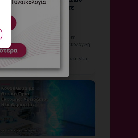
πριν τη Θεραπεία: Πότε
Είναι Απαραίτητος;
6 Αυγούστου, 2026
Έλεγχος Ζωτικών Σημείων πριν τη
Θεραπεία: εξατομικευμένη γυναικολογική
αξιολόγηση, σαφές πλάνο
παρακολούθησης και ραντεβού στη Vital
WomanHood Clinic Γλυφ