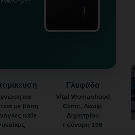
υναικολογίας
τομίκευση
Γλυφάδα
άγνωση και
Vital Womanhood
πεία με βάση
Clinic, Λεωφ.
ανάγκες κάθε
Δημητρίου
γυναίκας
Γούναρη 196