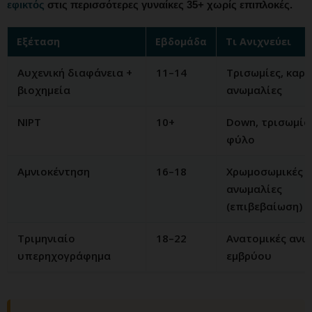
εφικτός
στις περισσότερες γυναίκες 35+ χωρίς επιπλοκές.
Εξέταση
Εβδομάδα
Τι Ανιχνεύει
Αυχενική διαφάνεια +
11–14
Τρισωμίες, καρδ
βιοχημεία
ανωμαλίες
NIPT
10+
Down, τρισωμία 
φύλο
Αμνιοκέντηση
16–18
Χρωμοσωμικές
ανωμαλίες
(επιβεβαίωση)
Τριμηνιαίο
18–22
Ανατομικές ανω
υπερηχογράφημα
εμβρύου