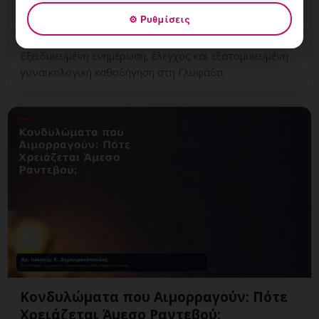
8 Αυγούστου, 2026
⚙ Ρυθμίσεις
Κονδυλώματα ή Θυλακίτιδα: Πώς Γίνεται η Διάκριση;
Εξειδικευμένη ενημέρωση, έλεγχος και εξατομικευμένη
γυναικολογική καθοδήγηση στη Γλυφάδα.
Κονδυλώματα που Αιμορραγούν: Πότε
Χρειάζεται Άμεσο Ραντεβού;