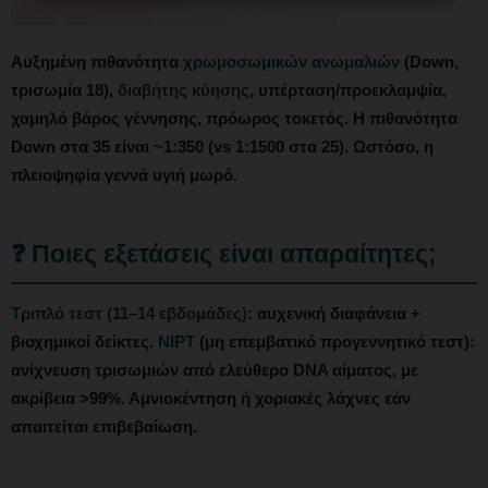
Αυξημένη πιθανότητα
χρωμοσωμικών ανωμαλιών
(Down,
τρισωμία 18),
διαβήτης κύησης
, υπέρταση/προεκλαμψία,
χαμηλό βάρος γέννησης, πρόωρος τοκετός. Η πιθανότητα
Down στα 35 είναι ~1:350 (vs 1:1500 στα 25). Ωστόσο, η
πλειοψηφία γεννά υγιή μωρό.
❓ Ποιες εξετάσεις είναι απαραίτητες;
Τριπλό τεστ (11–14 εβδομάδες)
: αυχενική διαφάνεια +
βιοχημικοί δείκτες.
NIPT
(μη επεμβατικό προγεννητικό τεστ):
ανίχνευση τρισωμιών από ελεύθερο DNA αίματος, με
ακρίβεια >99%. Αμνιοκέντηση ή χοριακές λάχνες εάν
απαιτείται επιβεβαίωση.