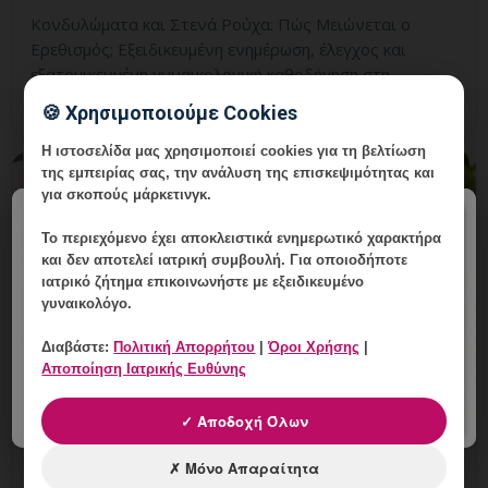
Κονδυλώματα και Στενά Ρούχα: Πώς Μειώνεται ο
Ερεθισμός; Εξειδικευμένη ενημέρωση, έλεγχος και
εξατομικευμένη γυναικολογική καθοδήγηση στη
Γλυφάδα.
🍪 Χρησιμοποιούμε Cookies
Η ιστοσελίδα μας χρησιμοποιεί cookies για τη βελτίωση
της εμπειρίας σας, την ανάλυση της επισκεψιμότητας και
για σκοπούς μάρκετινγκ.
×
Το περιεχόμενο έχει
αποκλειστικά ενημερωτικό χαρακτήρα
και δεν αποτελεί ιατρική συμβουλή. Για οποιοδήποτε
ιατρικό ζήτημα επικοινωνήστε με εξειδικευμένο
γυναικολόγο.
Διαβάστε:
Πολιτική Απορρήτου
|
Όροι Χρήσης
|
Αποποίηση Ιατρικής Ευθύνης
✓ Αποδοχή Όλων
Κονδυλώματα ή Θυλακίτιδα: Πώς
Γίνεται η Διάκριση;
✗ Μόνο Απαραίτητα