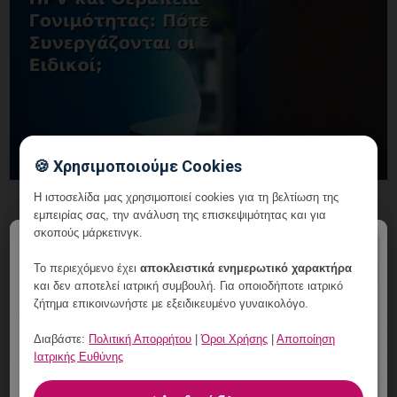
🍪 Χρησιμοποιούμε Cookies
Η ιστοσελίδα μας χρησιμοποιεί cookies για τη βελτίωση της
HPV και Θεραπεία Γονιμότητας: Πότε
εμπειρίας σας, την ανάλυση της επισκεψιμότητας και για
Συνεργάζονται οι Ειδικοί;
σκοπούς μάρκετινγκ.
×
7 Αυγούστου, 2026
Το περιεχόμενο έχει
αποκλειστικά ενημερωτικό χαρακτήρα
και δεν αποτελεί ιατρική συμβουλή. Για οποιοδήποτε ιατρικό
HPV και Θεραπεία Γονιμότητας: εξατομικευμένη
ζήτημα επικοινωνήστε με εξειδικευμένο γυναικολόγο.
γυναικολογική αξιολόγηση, σαφές πλάνο
παρακολούθησης και ραντεβού στη Vital WomanHood
Διαβάστε:
Πολιτική Απορρήτου
|
Όροι Χρήσης
|
Αποποίηση
Clinic Γλυφάδας.
Ιατρικής Ευθύνης