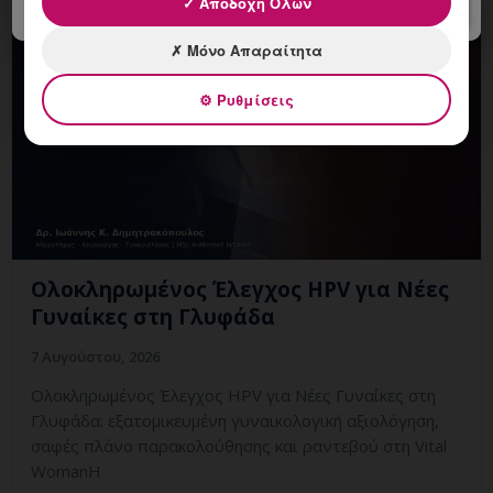
✓ Αποδοχή Όλων
✗ Μόνο Απαραίτητα
⚙ Ρυθμίσεις
Ολοκληρωμένος Έλεγχος HPV για Νέες
Γυναίκες στη Γλυφάδα
7 Αυγούστου, 2026
Ολοκληρωμένος Έλεγχος HPV για Νέες Γυναίκες στη
Γλυφάδα: εξατομικευμένη γυναικολογική αξιολόγηση,
σαφές πλάνο παρακολούθησης και ραντεβού στη Vital
WomanH