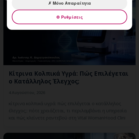
✗ Μόνο Απαραίτητα
⚙ Ρυθμίσεις
Κίτρινα Κολπικά Υγρά: Πώς Επιλέγεται
ο Κατάλληλος Έλεγχος;
4 Αυγούστου, 2026
κίτρινα κολπικά υγρά: πώς επιλέγεται ο κατάλληλος
έλεγχος;: πότε χρειάζεται, τι περιλαμβάνει η υπηρεσία
και πώς κλείνετε ραντεβού στη Vital WomanHood Clini