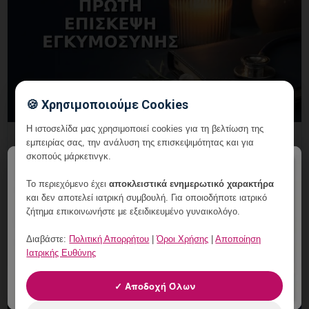
🍪 Χρησιμοποιούμε Cookies
Η ιστοσελίδα μας χρησιμοποιεί cookies για τη βελτίωση της
Πρώτη Επίσκεψη Εγκυμοσύνης: Τι
εμπειρίας σας, την ανάλυση της επισκεψιμότητας και για
Περιλαμβάνει το Ραντεβού;
σκοπούς μάρκετινγκ.
×
4 Αυγούστου, 2026
Το περιεχόμενο έχει
αποκλειστικά ενημερωτικό χαρακτήρα
και δεν αποτελεί ιατρική συμβουλή. Για οποιοδήποτε ιατρικό
πρώτη επίσκεψη εγκυμοσύνης: τι περιλαμβάνει το
ζήτημα επικοινωνήστε με εξειδικευμένο γυναικολόγο.
ραντεβού;: πότε χρειάζεται, τι περιλαμβάνει η
υπηρεσία και πώς κλείνετε ραντεβού στη Vital
Διαβάστε:
Πολιτική Απορρήτου
|
Όροι Χρήσης
|
Αποποίηση
WomanHood Clinic
Ιατρικής Ευθύνης
✓ Αποδοχή Όλων