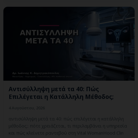
Αντισύλληψη μετά τα 40: Πώς
Επιλέγεται η Κατάλληλη Μέθοδος;
4 Αυγούστου, 2026
αντισύλληψη μετά τα 40: πώς επιλέγεται η κατάλληλη
μέθοδος;: πότε χρειάζεται, τι περιλαμβάνει η υπηρεσία
και πώς κλείνετε ραντεβού στη Vital WomanHood Clin