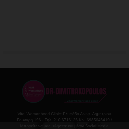
Vital Womanhood Clinic: Γλυφάδα Λεωφ. Δημητριου
Γουναρη 196 - Τηλ. 210 6716126 Κιν. 6985646410 /
Μπορείτε να μας μιλήσετε και μέσω Social Media