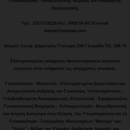
Γυναικολογίας - Αναγεννητικής Ιατρικής και Αναίμακτης
Χειρουργικής
Τηλ.: 210 6716126 Κιν.: 6985 64 64 10 e-mail
ikdmd@hotmail.com
Ιατρείο: Λεωφ. Δημητρίου Γούναρη 196 Γλυφάδα Τ.Κ. 166 74
Εξατομικευμένη εφαρμογή πρωτοποριακών ιατρικών
τεχνικών στην υπηρεσία της σύγχρονης γυναίκας.
Γυναικολογία - Μαιευτική - Εξατομικευμένη Διερεύνηση και
Αντιμετώπιση Ανδρικής και Γυναικείας Υπογονιμότητας -
Υποβοηθούμενη Αναπαραγωγή -Επιγενετική - Εφαρμοσμένη
Γυναικολογική Βιοχημεία – Ενδοκρινολογία - Μικροθρεπτική
και Ιατρική Διατροφή στην Κύηση, την Υπογονιμότητα και τη
Γυναικολογία - Συνεργάτης Μαιευτηρίων "Μητέρα" και
"Λητώ" - Μέλος της Εταιρίας Αισθητικής Ιατρικής και