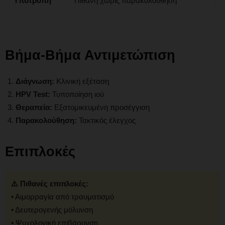
Υποτροπή
Πιθανή χωρίς παρακολούθηση
Βήμα-Βήμα Αντιμετώπιση
Διάγνωση:
Κλινική εξέταση
HPV Test:
Τυποποίηση ιού
Θεραπεία:
Εξατομικευμένη προσέγγιση
Παρακολούθηση:
Τακτικός έλεγχος
Επιπλοκές
⚠️ Πιθανές επιπλοκές:
• Αιμορραγία από τραυματισμό
• Δευτερογενής μόλυνση
• Ψυχολογική επιβάρυνση