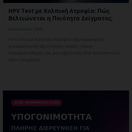
HPV Test με Κολπική Ατροφία: Πώς
Βελτιώνεται η Ποιότητα Δείγματος;
6 Αυγούστου, 2026
HPV Test με Κολπική Ατροφία: εξατομικευμένη
γυναικολογική αξιολόγηση, σαφές πλάνο
παρακολούθησης και ραντεβού στη Vital WomanHood
Clinic Γλυφάδας.