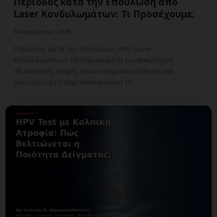
Περίοδος κατά την Επούλωση από
Laser Κονδυλωμάτων: Τι Προσέχουμε;
6 Αυγούστου, 2026
Περίοδος κατά την Επούλωση από Laser
Κονδυλωμάτων: εξατομικευμένη γυναικολογική
αξιολόγηση, σαφές πλάνο παρακολούθησης και
ραντεβού στη Vital WomanHood Cl