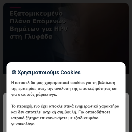
🍪 Χρησιμοποιούμε Cookies
Εξατομικευμένο Πλάνο Επόμενων
Η ιστοσελίδα μας χρησιμοποιεί cookies για τη βελτίωση
Βημάτων για HPV στη Γλυφάδα
της εμπειρίας σας, την ανάλυση της επισκεψιμότητας και
για σκοπούς μάρκετινγκ.
6 Αυγούστου, 2026
×
Το περιεχόμενο έχει
αποκλειστικά ενημερωτικό χαρακτήρα
Εξατομικευμένο Πλάνο Επόμενων Βημάτων για HPV
και δεν αποτελεί ιατρική συμβουλή. Για οποιοδήποτε
στη Γλυφάδα: εξατομικευμένη γυναικολογική
ιατρικό ζήτημα επικοινωνήστε με εξειδικευμένο
αξιολόγηση, σαφές πλάνο παρακολούθησης και
γυναικολόγο.
ραντεβού στη Vital Woma