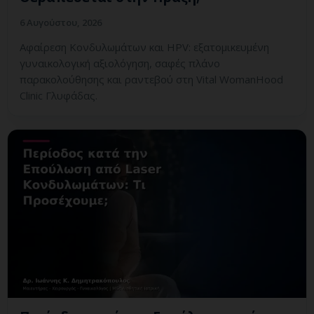
6 Αυγούστου, 2026
Αφαίρεση Κονδυλωμάτων και HPV: εξατομικευμένη
γυναικολογική αξιολόγηση, σαφές πλάνο
παρακολούθησης και ραντεβού στη Vital WomanHood
Clinic Γλυφάδας.