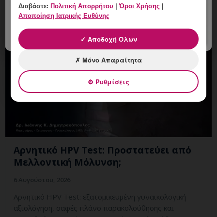
Διαβάστε:
Πολιτική Απορρήτου
|
Όροι Χρήσης
|
Αποποίηση Ιατρικής Ευθύνης
✓ Αποδοχή Όλων
✗ Μόνο Απαραίτητα
⚙ Ρυθμίσεις
Αρνητικό HPV Test: Προστατεύει από
Μελλοντική Μόλυνση;
6 Αυγούστου, 2026
Αρνητικό HPV Test: εξατομικευμένη γυναικολογική
αξιολόγηση, σαφές πλάνο παρακολούθησης και