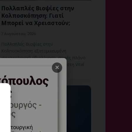
Πολλαπλές Βιοψίες στην
Κολποσκόπηση: Γιατί
Μπορεί να Χρειαστούν;
7 Αυγούστου, 2026
Πολλαπλές Βιοψίες στην
Κολποσκόπηση: εξατομικευμένη
γυναικολογική αξιολόγηση, σαφές πλάνο
παρακολούθησης και ραντεβού στη Vital
×
WomanHood Clinic Γλυφάδας.