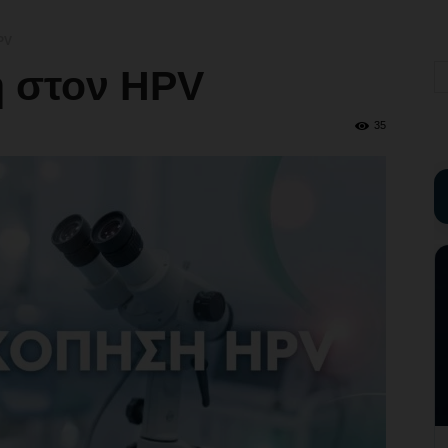
PV
 στον HPV
35