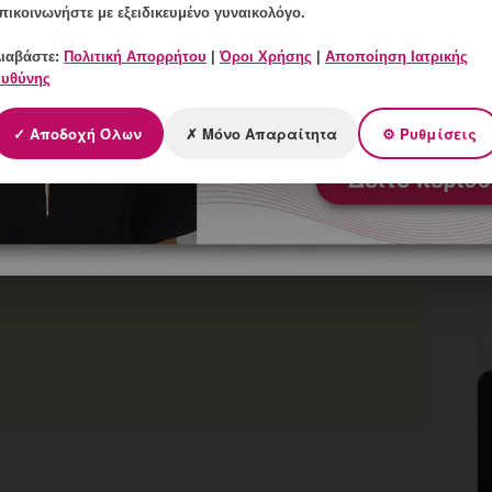
πικοινωνήστε με εξειδικευμένο γυναικολόγο.
ση
ιαβάστε:
Πολιτική Απορρήτου
|
Όροι Χρήσης
|
Αποποίηση Ιατρικής
υθύνης
✓ Αποδοχή Όλων
✗ Μόνο Απαραίτητα
⚙ Ρυθμίσεις