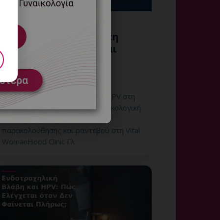
Εξειδικευμένη
Κολποσκόπηση HPV στη
Γλυφάδα: Διάγνωση και
Follow-up
7 Αυγούστου, 2026
Εξειδικευμένη Κολποσκόπηση HPV στη
Γλυφάδα: εξατομικευμένη γυναικολογική
αξιολόγηση, σαφές πλάνο
παρακολούθησης και ραντεβού στη Vital
WomanHood Clinic Γλ