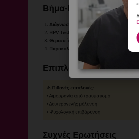
ε
Βήμα-Βήμα Αντιμετώπι
Δ
Ε
Διάγνωση:
Κλινική εξέταση
HPV Test:
Τυποποίηση ιού
Θεραπεία:
Εξατομικευμένη προσέγγιση
Παρακολούθηση:
Τακτικός έλεγχος
Επιπλοκές
⚠️ Πιθανές επιπλοκές:
• Αιμορραγία από τραυματισμό
• Δευτερογενής μόλυνση
• Ψυχολογική επιβάρυνση
Συχνές Ερωτήσεις