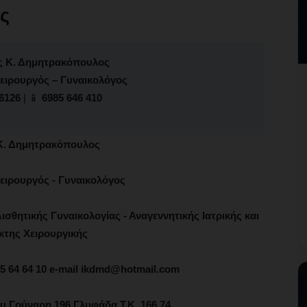
ς
ς Κ. Δημητρακόπουλος
ειρουργός – Γυναικολόγος
6126
| 📱
6985 646 410
Κ. Δημητρακόπουλος
ειρουργός - Γυναικολόγος
ισθητικής Γυναικολογίας - Αναγεννητικής Ιατρικής και
κτης Χειρουργικής
985 64 64 10 e-mail ikdmd@hotmail.com
ου Γούναρη 196 Γλυφάδα Τ.Κ. 166 74