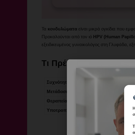
Τα
κονδυλώματα
είναι μικρά ογκίδια που εμφ
Προκαλούνται από τον ιό
HPV (Human Papill
εξειδικευμένος γυναικολόγος στη Γλυφάδα, εξη
Τι Πρέπει να Γνωρίζετε
Συχνότητα
Πολύ συχνή 
Μετάδοση
Σεξουαλική 
Θεραπεία
Διαθέσιμη κα
Η
Υποτροπή
Πιθανή χωρί
σ
Τ
α