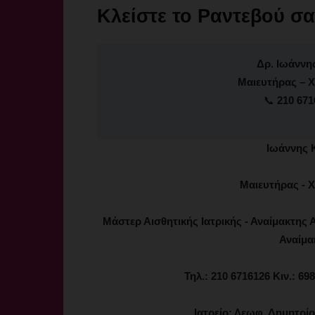
Κλείστε το Ραντεβού σα
Δρ. Ιωάννη
Μαιευτήρας – Χ
📞
210 671
Ιωάννης 
Μαιευτήρας - Χ
Μάστερ Αισθητικής Ιατρικής - Αναίμακτης Α
Αναίμα
Τηλ.: 210 6716126 Κιν.: 6
Ιατρείο: Λεωφ. Δημητρί