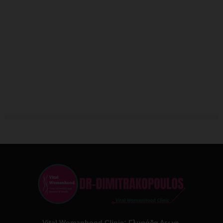
Vital Womanhood Clinic: Γλυφάδα Λεωφ.