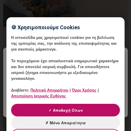
🍪 Χρησιμοποιούμε Cookies
HPV πριν από Εξωσωματική: Ποιος
Η ιστοσελίδα μας χρησιμοποιεί cookies για τη βελτίωση
Έλεγχος Μπορεί να Χρειαστεί;
της εμπειρίας σας, την ανάλυση της επισκεψιμότητας και
για σκοπούς μάρκετινγκ.
10 Αυγούστου, 2026
×
Το περιεχόμενο έχει
αποκλειστικά ενημερωτικό χαρακτήρα
HPV πριν από Εξωσωματική: Ποιος Έλεγχος Μπορεί να
και δεν αποτελεί ιατρική συμβουλή. Για οποιοδήποτε
Χρειαστεί; Εξειδικευμένη ενημέρωση, έλεγχος και
ιατρικό ζήτημα επικοινωνήστε με εξειδικευμένο
εξατομικευμένη γυναικολογική καθοδήγηση στη
γυναικολόγο.
Γλυφάδα.
Διαβάστε:
Πολιτική Απορρήτου
|
Όροι Χρήσης
|
Αποποίηση Ιατρικής Ευθύνης
✓ Αποδοχή Όλων
✗ Μόνο Απαραίτητα