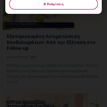
⚙ Ρυθμίσεις
Εξατομικευμένη Αντιμετώπιση
Κονδυλωμάτων: Από την Εξέταση στο
Follow-up
10 Αυγούστου, 2026
Εξατομικευμένη Αντιμετώπιση Κονδυλωμάτων: Από την
Εξέταση στο Follow-up Εξειδικευμένη ενημέρωση,
έλεγχος και εξατομικευμένη γυναικολογική καθοδήγηση
στη Γλ