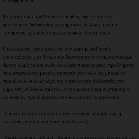
ενδιαφερόμενη.
Τα παραπάνω προβλήματα συνήθως οφείλονται στη
φυσιολογική διαδικασίας της γήρανσης, ή λόγω τοκετού,
τραύματος, εμμηνόπαυσης, ορμονικών διαταραχών.
Οι σύγχρονες εφαρμογές της αναίμακτης αισθητικής
γυναικολογίας μας δίνουν την δυνατότητα να αντιμετωπίσουμε
άμεσα χωρίς χειρουργείο και χωρίς παρενέργειες, προβλήματα
που απασχολούν μεγάλα ποσοστά γυναικών και μπορεί να
προκύψουν κυρίως λόγω της φυσιολογικής διαδικασίας της
γήρανσης, ή λόγων τοκετών, ή τραύματος ή εμμηνόπαυσης ή
ορμονικών προβλημάτων, επιτυγχάνοντας τα ακόλουθα:
-Σύσφυξη κόλπου (αντιμετώπιση κολπικής χαλάρωσης, ή
υποτονίας κόλπου και πυελικού εδάφους)
-Αναζωογόνηση κόλπου – Αντιμετώπιση κολπικής ξηρότητας και