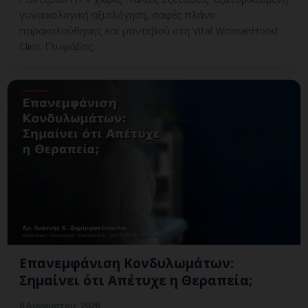
γυναικολογική αξιολόγηση, σαφές πλάνο
παρακολούθησης και ραντεβού στη Vital WomanHood
Clinic Γλυφάδας.
Επανεμφάνιση Κονδυλωμάτων:
Σημαίνει ότι Απέτυχε η Θεραπεία;
6 Αυγούστου, 2026