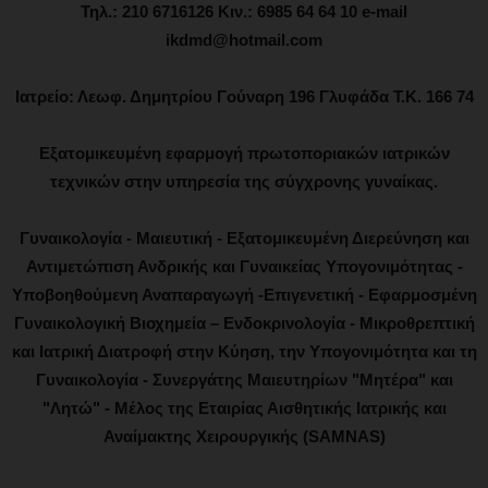
Τηλ.: 210 6716126 Κιν.: 6985 64 64 10 e-mail
ikdmd@hotmail.com
Ιατρείο: Λεωφ. Δημητρίου Γούναρη 196 Γλυφάδα Τ.Κ. 166 74
Εξατομικευμένη εφαρμογή πρωτοποριακών ιατρικών
τεχνικών στην υπηρεσία της σύγχρονης γυναίκας.
Γυναικολογία - Μαιευτική - Εξατομικευμένη Διερεύνηση και
Αντιμετώπιση Ανδρικής και Γυναικείας Υπογονιμότητας -
Υποβοηθούμενη Αναπαραγωγή -Επιγενετική - Εφαρμοσμένη
Γυναικολογική Βιοχημεία – Ενδοκρινολογία - Μικροθρεπτική
και Ιατρική Διατροφή στην Κύηση, την Υπογονιμότητα και τη
Γυναικολογία - Συνεργάτης Μαιευτηρίων "Μητέρα" και
"Λητώ" - Μέλος της Εταιρίας Αισθητικής Ιατρικής και
Αναίμακτης Χειρουργικής (SAMNAS)