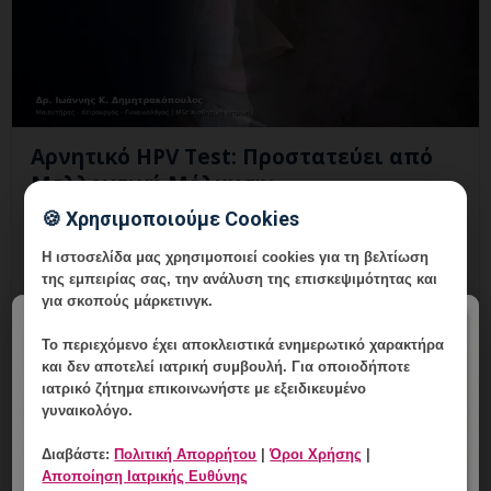
Αρνητικό HPV Test: Προστατεύει από
Μελλοντική Μόλυνση;
🍪 Χρησιμοποιούμε Cookies
6 Αυγούστου, 2026
Η ιστοσελίδα μας χρησιμοποιεί cookies για τη βελτίωση
Αρνητικό HPV Test: εξατομικευμένη γυναικολογική
της εμπειρίας σας, την ανάλυση της επισκεψιμότητας και
αξιολόγηση, σαφές πλάνο παρακολούθησης και
για σκοπούς μάρκετινγκ.
ραντεβού στη Vital WomanHood Clinic Γλυφάδας.
×
Το περιεχόμενο έχει
αποκλειστικά ενημερωτικό χαρακτήρα
και δεν αποτελεί ιατρική συμβουλή. Για οποιοδήποτε
ιατρικό ζήτημα επικοινωνήστε με εξειδικευμένο
γυναικολόγο.
Διαβάστε:
Πολιτική Απορρήτου
|
Όροι Χρήσης
|
Αποποίηση Ιατρικής Ευθύνης