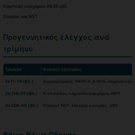
Καμπύλη σακχάρου 24-28 εβδ.
Doppler και NST
Προγεννητικός έλεγχος ανά
τρίμηνο
Τρίμηνο
Βασικές εξετάσεις
1ο (1-13 εβδ.)
Αιματολογικές, PAPP-A, β-hCG, αυχενική δι
2ο (14-27 εβδ.)
Β΄επιπέδου, καμπύλη σακχάρου, NIPT
3ο (28-40 εβδ.)
Doppler, NST, έλεγχος αναιμίας, GBS
Βήμα-Βήμα Οδηγός