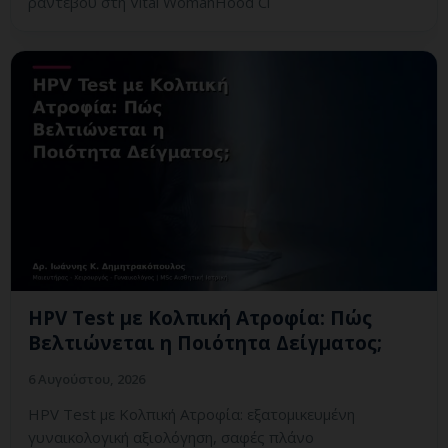
ραντεβού στη Vital WomanHood Cl
HPV Test με Κολπική Ατροφία: Πώς
Βελτιώνεται η Ποιότητα Δείγματος;
6 Αυγούστου, 2026
HPV Test με Κολπική Ατροφία: εξατομικευμένη
γυναικολογική αξιολόγηση, σαφές πλάνο