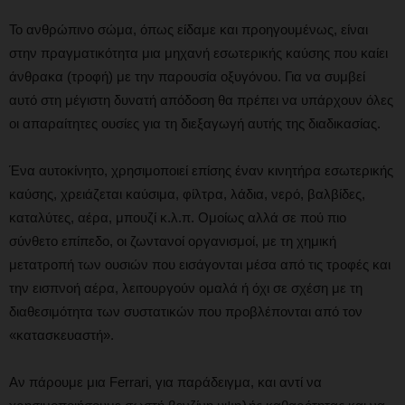
Το ανθρώπινο σώμα, όπως είδαμε και προηγουμένως, είναι
στην πραγματικότητα μια μηχανή εσωτερικής καύσης που καίει
άνθρακα (τροφή) με την παρουσία οξυγόνου. Για να συμβεί
αυτό στη μέγιστη δυνατή απόδοση θα πρέπει να υπάρχουν όλες
οι απαραίτητες ουσίες για τη διεξαγωγή αυτής της διαδικασίας.
Ένα αυτοκίνητο, χρησιμοποιεί επίσης έναν κινητήρα εσωτερικής
καύσης, χρειάζεται καύσιμα, φίλτρα, λάδια, νερό, βαλβίδες,
καταλύτες, αέρα, μπουζί κ.λ.π. Ομοίως αλλά σε πού πιο
σύνθετο επίπεδο, οι ζωντανοί οργανισμοί, με τη χημική
μετατροπή των ουσιών που εισάγονται μέσα από τις τροφές και
την εισπνοή αέρα, λειτουργούν ομαλά ή όχι σε σχέση με τη
διαθεσιμότητα των συστατικών που προβλέπονται από τον
«κατασκευαστή».
Αν πάρουμε μια Ferrari, για παράδειγμα, και αντί να