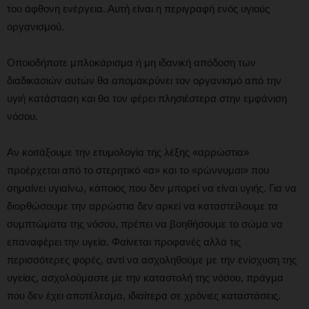
του άφθονη ενέργεια. Αυτή είναι η περιγραφή ενός υγιούς
οργανισμού.
Οποιοδήποτε μπλοκάρισμα ή μη ιδανική απόδοση των
διαδικασιών αυτών θα απομακρύνει τον οργανισμό από την
υγιή κατάσταση και θα τον φέρει πλησιέστερα στην εμφάνιση
νόσου.
Αν κοιτάξουμε την ετυμολογία της λέξης «αρρώστια»
προέρχεται από το στερητικό «α» και το «ρώννυμαι» που
σημαίνει υγιαίνω, κάποιος που δεν μπορεί να είναι υγιής. Για να
διορθώσουμε την αρρώστια δεν αρκεί να καταστείλουμε τα
συμπτώματα της νόσου, πρέπει να βοηθήσουμε το σώμα να
επαναφέρει την υγεία. Φαίνεται προφανές αλλά τις
περισσότερες φορές, αντί να ασχοληθούμε με την ενίσχυση της
υγείας, ασχολούμαστε με την καταστολή της νόσου, πράγμα
που δεν έχει αποτέλεσμα, ιδιαίτερα σε χρόνιες καταστάσεις.