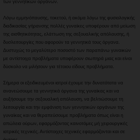
των γεννητικών οργάνων.
Λόγω εμμηνόπαυσης, τοκετού, ή ακόμα λόγω της φυσιολογικής
διαδικασίας γήρανσης πολλές γυναίκες υποφέρουν από μείωση
της αισθητικότητας, ελάττωση της σεξουαλικής απόλαυσης, ή
δυσλειτουργίες που αφορούν τα γεννητικά τους όργανα.
Δυστυχώς το μεγαλύτερο ποσοστό των παραπάνω γυναικών
με αντίστοιχα προβλήματα υποφέρουν σιωπηρά μιας και είναι
δύσκολο να μιλήσουν για τέτοιου είδους προβλήματα.
Σήμερα οι εξειδικευμένοι ιατροί έχουμε την δυνατότατα να
ανανεώσουμε τα γεννητικά όργανα της γυναίκας και να
αυξήσουμε την σεξουαλική απόλαυση, να βελτιώσουμε τη
λειτουργία και την εμφάνιση των γεννητικών οργάνων της
γυναίκας και να θεραπεύσουμε προβλήματα όπως είναι η
απώλεια ούρων, εφαρμόζοντας καινοτόμες μή χειρουργικές
ιατρικές τεχνικές. Αντίστοιχες τεχνικές εφαρμόζονται και σε
άντρες.