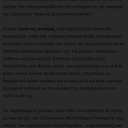
ευεξίας που συμπεριλαμβάνουν την αντιγήρανση, την ομορφιά,
την Σεξουαλική Υγεία και Σεξουαλική Αισθητική
Ο όρος
υγεία της γυναίκας
στην ευρύτερη του έννοια δεν
περιορίζεται απλά στα κλασσικά θέματα υγείας που αφορούν
τη γυναίκα όπως ενδεικτικά την κύηση, την εμμηνόπαυση και τις
παθήσεις γεννητικών οργάνων π.χ. της μήτρας, σαλπίγγων,
ωοθηκών και του μαστού. Επιπλέον περιλαμβάνει και
ιδιαιτερότητες στα θέματα υγείας που παρουσιάζουν και τα δυο
φύλα, καθώς κάποια προβλήματα υγείας επηρεάζουν με
διαφορετικό τρόπο γυναίκες και άντρες αλλά και κάθε γυναίκα
ξεχωριστά ανάλογα με την γενετική της προδιάθεση και τον
τρόπο ζωής της.
Για παράδειγμα οι γυναίκες είναι πολύ πιο ευαίσθητες σε σχέση
με τους άντρες στα Σεξουαλικώς Μεταδιδόμενα Νοσήματα, στις
νόσους του ουροποιητικού (ουρολοιμώξεις, νεφρολιθιάσεις) και