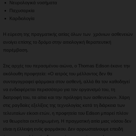
Νευρολογικά νοσήματα
Παχυσαρκία
Καρδιολογία
Η εύρεση της πραγματικής αιτίας όλων των χρόνιων ασθενειών
ανοίγει επίσης το δρόμο στην αιτιολογική θεραπευτική
παρέμβαση.
Στις αρχές του περασμένου αιώνα, ο Thomas Edison έκανε την
ακόλουθη προφητεία: «Ο ιατρός του μέλλοντος δεν θα
συνταγογραφεί φάρμακα στον ασθενή, αλλά θα τον καθοδηγεί
να ενδιαφέρεται περισσότερο για τον οργανισμό του, τη
διατροφή του, τα αίτια και την πρόληψη των ασθενειών». Χάρη
στις ραγδαίες εξελίξεις της τεχνολογίας κατά τη διάρκεια των
τελευταίων είκοσι ετών, η προφητεία του Edison μπορεί πλέον
να θεωρείται εκπληρωμένη. Η πραγματική αιτία μιας νόσου δεν
είναι η έλλειψη ενός φαρμάκου. Δεν αρρωσταίνουμε επειδή