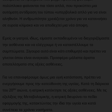
πολύπλοκα φαίνονται πια τόσο απλά, που προκύπτει μια
αυτόματη αντίδραση του τύπου «υπερβολικά απλό για να είναι
αληθινό». Η ανθρωπότητα χρειάζεται χρόνο για να κατανοήσει
σε ευρεία κλίμακα και να αποδεχτεί μια νέα άποψη.
Εμείς οι γιατροί, ιδίως, είμαστε εκπαιδευμένοι να διαχειριζόμαστε
την ασθένεια και να ελέγχουμε ή να καταστέλλουμε τα
συμπτώματα. Σίγουρα αυτό είναι κάτι επιθυμητό και πρέπει να
γίνεται όπου είναι αναγκαίο. Προσφέρει μάλιστα άριστα
αποτελέσματα στις οξείες ασθένειες.
Για να επαναφέρουμε όμως μια υγιή κατάσταση, πρέπει να
ενεργήσουμε προς την κατεύθυνση της υγείας. Κατά τη διάρκεια
ου
του 20
αιώνα, η ιατρική κατέκτησε τις οξείες ασθένειες. Με τις
εξελίξεις της Μεταβολομικής, η ιατρική διευρύνει το πεδίο
εφαρμογής της, κατακτώντας την ίδια την υγεία και κατά
συνέπεια τα χρόνια νοσήματα.