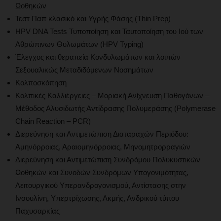
Ωοθηκών
Τεστ Παπ κλασικό και Υγρής Φάσης (Thin Prep)
HPV DNA Tests Τυποποίηση και Ταυτοποίηση του Ιού των
Αθρώπινων Θυλωμάτων (HPV Typing)
Έλεγχος και θεραπεία Κονδυλωμάτων και λοιπών
Σεξουαλικώς Μεταδιδόμενων Νοσημάτων
Κολποσκόπηση
Κολπικές Καλλιέργειες – Μοριακή Ανίχνευση Παθογόνων –
Μέθοδος Αλυσιδωτής Αντίδρασης Πολυμεράσης (Polymerase
Chain Reaction – PCR)
Διερεύνηση και Αντιμετώπιση Διαταραχών Περιόδου:
Αμηνόρροιας, Αραιομηνόρροιας, Μηνομητρορραγιών
Διερεύνηση και Αντιμετώπιση Συνδρόμου Πολυκυστικών
Ωοθηκών και Συνοδών Συνδρόμων Υπογονιμότητας,
Λειτουργικού Υπερανδρογονισμού, Αντίστασης στην
Ινσουλίνη, Υπερτρίχωσης, Ακμής, Ανδρικού τύπου
Παχυσαρκίας