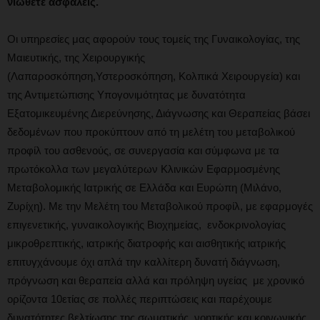
νιώθετε ασφαλείς.
Οι υπηρεσίες μας αφορούν τους τομείς της Γυναικολογίας, της
Μαιευτικής, της Χειρουργικής
(Λαπαροσκόπηση,Υστεροσκόπηση, Κολπικά Χειρουργεία) και
της Αντιμετώπισης Υπογονιμότητας με δυνατότητα
Εξατομικευμένης Διερεύνησης, Διάγνωσης και Θεραπείας βάσει
δεδομένων που προκύπτουν από τη μελέτη του μεταβολικού
προφίλ του ασθενούς, σε συνεργασία και σύμφωνα με τα
πρωτόκολλα των μεγαλύτερων Κλινικών Εφαρμοσμένης
Μεταβολομικής Ιατρικής σε Ελλάδα και Ευρώπη (Μιλάνο,
Ζυρίχη). Με την Μελέτη του Μεταβολικού προφίλ, με εφαρμογές
επιγενετικής, γυναικολογικής Βιοχημείας, ενδοκρινολογίας
μικροθρεπτικής, ιατρικής διατροφής και αισθητικής ιατρικής
επιτυγχάνουμε όχι απλά την καλλίτερη δυνατή διάγνωση,
πρόγνωση και θεραπεία αλλά και πρόληψη υγείας με χρονικό
ορίζοντα 10ετίας σε πολλές περιπτώσεις και παρέχουμε
δυνατότητες βελτίωσης της σωματικής, νοητικής και κοινωνικής