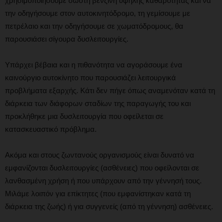
χρησιμοποιήσουμε σωστή βενζίνη υψηλής καθαρότητας και να
την οδηγήσουμε στον αυτοκινητόδρομο, τη γεμίσουμε με
πετρέλαιο και την οδηγήσουμε σε χωματόδρομους, θα
παρουσιάσει σίγουρα δυσλειτουργίες.
Υπάρχει βέβαια και η πιθανότητα να αγοράσουμε ένα
καινούργιο αυτοκίνητο που παρουσιάζει λειτουργικά
προβλήματα εξαρχής. Κάτι δεν πήγε όπως αναμενόταν κατά τη
διάρκεια των διάφορων σταδίων της παραγωγής του και
προκλήθηκε μια δυσλειτουργία που οφείλεται σε
κατασκευαστικό πρόβλημα.
Ακόμα και στους ζωντανούς οργανισμούς είναι δυνατό να
εμφανίζονται δυσλειτουργίες (ασθένειες) που οφείλονται σε
λανθασμένη χρήση ή που υπάρχουν από την γέννησή τους.
Μιλάμε λοιπόν για επίκτητες (που εμφανίστηκαν κατά τη
διάρκεια της ζωής) ή για συγγενείς (από τη γέννηση) ασθένειες.