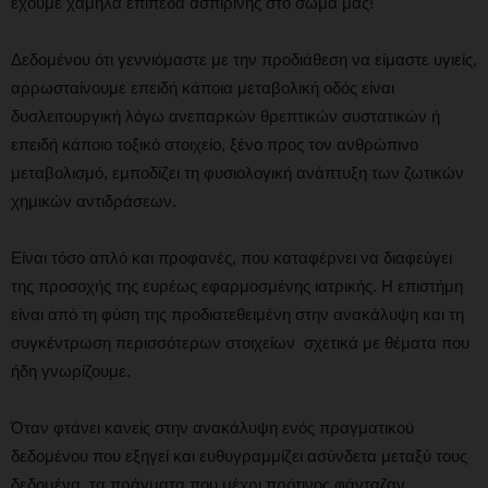
έχουμε χαμηλά επίπεδα ασπιρίνης στο σώμα μας!
Δεδομένου ότι γεννιόμαστε με την προδιάθεση να είμαστε υγιείς,
αρρωσταίνουμε επειδή κάποια μεταβολική οδός είναι
δυσλειτουργική λόγω ανεπαρκών θρεπτικών συστατικών ή
επειδή κάποιο τοξικό στοιχείο, ξένο προς τον ανθρώπινο
μεταβολισμό, εμποδίζει τη φυσιολογική ανάπτυξη των ζωτικών
χημικών αντιδράσεων.
Είναι τόσο απλό και προφανές, που καταφέρνει να διαφεύγει
της προσοχής της ευρέως εφαρμοσμένης ιατρικής. Η επιστήμη
είναι από τη φύση της προδιατεθειμένη στην ανακάλυψη και τη
συγκέντρωση περισσότερων στοιχείων σχετικά με θέματα που
ήδη γνωρίζουμε.
Όταν φτάνει κανείς στην ανακάλυψη ενός πραγματικού
δεδομένου που εξηγεί και ευθυγραμμίζει ασύνδετα μεταξύ τους
δεδομένα, τα πράγματα που μέχρι πρότινος φάνταζαν