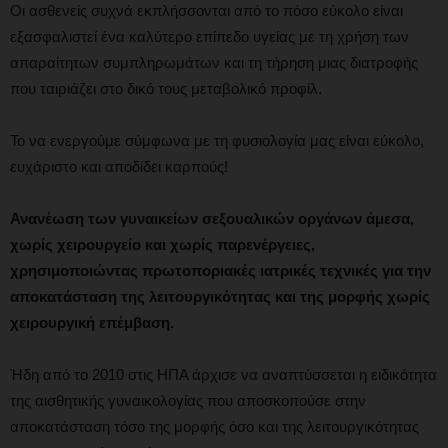
Οι ασθενείς συχνά εκπλήσσονται από το πόσο εύκολο είναι
εξασφαλιστεί ένα καλύτερο επίπεδο υγείας με τη χρήση των
απαραίτητων συμπληρωμάτων και τη τήρηση μιας διατροφής
που ταιριάζει στο δικό τους μεταβολικό προφίλ.
Το να ενεργούμε σύμφωνα με τη φυσιολογία μας είναι εύκολο,
ευχάριστο και αποδίδει καρπούς!
Ανανέωση των γυναικείων σεξουαλικών οργάνων άμεσα,
χωρίς χειρουργείο και χωρίς παρενέργειες,
χρησιμοποιώντας πρωτοποριακές ιατρικές τεχνικές για την
αποκατάσταση της λειτουργικότητας και της μορφής χωρίς
χειρουργική επέμβαση.
Ήδη από το 2010 στις ΗΠΑ άρχισε να αναπτύσσεται η ειδικότητα
της αισθητικής γυναικολογίας που αποσκοπούσε στην
αποκατάσταση τόσο της μορφής όσο και της λειτουργικότητας