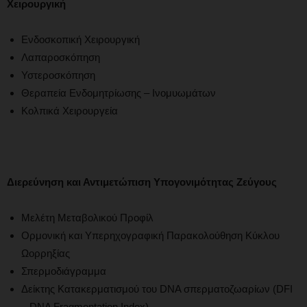
Χειρουργική
Ενδοσκοπική Χειρουργική
Λαπαροσκόπηση
Υστεροσκόπηση
Θεραπεία Ενδομητρίωσης – Ινομυωμάτων
Κολπικά Χειρουργεία
Διερεύνηση και Αντιμετώπιση Υπογονιμότητας Ζεύγους
Μελέτη Μεταβολικού Προφίλ
Ορμονική και Υπερηχογραφική Παρακολούθηση Κύκλου
Ωορρηξίας
Σπερμοδιάγραμμα
Δείκτης Κατακερματισμού του DNA σπερματοζωαρίων (DFI
– DNA Fragmentation Index)