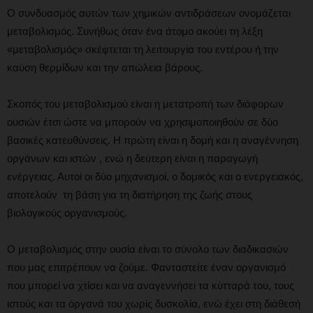
Ο συνδυασμός αυτών των χημικών αντιδράσεων ονομάζεται
μεταβολισμός. Συνήθως όταν ένα άτομο ακούει τη λέξη
«μεταβολισμός» σκέφτεται τη λειτουργία του εντέρου ή την
καύση θερμίδων και την απώλεια βάρους.
Σκοπός του μεταβολισμού είναι η μετατροπή των διάφορων
ουσιών έτσι ώστε να μπορούν να χρησιμοποιηθούν σε δύο
βασικές κατευθύνσεις. Η πρώτη είναι η δομή και η αναγέννηση
οργάνων και ιστών , ενώ η δεύτερη είναι η παραγωγή
ενέργειας. Αυτοί οι δύο μηχανισμοί, ο δομικός και ο ενεργειακός,
αποτελούν τη βάση για τη διατήρηση της ζωής στους
βιολογικούς οργανισμούς.
Ο μεταβολισμός στην ουσία είναι το σύνολο των διαδικασιών
που μας επιτρέπουν να ζούμε. Φανταστείτε έναν οργανισμό
που μπορεί να χτίσει και να αναγεννήσει τα κύτταρά του, τους
ιστούς και τα όργανά του χωρίς δυσκολία, ενώ έχει στη διάθεσή