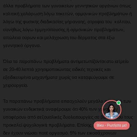
άλλα προβλήματα των γυναικείων γεννητικών οργάνων όπως
κολπική χαλάρωση λόγω τοκετών, ορμονικών προβλημάτων ή
λόγω της φυσικής διαδικασίας γήρανσης, ατροφία του κόλπου,
συνήθως λόγω εμμηνόπαυσης ή ορμονικών προβλημάτων,
απώλεια ούρων και μελάχρωση του δέρματος στα έξω
γεννητικά όργανα.
Όλα τα παραπάνω προβλήματα αντιμετωπίζονται στο ιατρείο
σε 20-40 λεπτά χρησιμοποιώντας ειδικές τεχνικές και
εξειδικευμένα μηχανήματα χωρίς να καταφεύγουμε σε
χειρουργείο.
Τα παραπάνω προβλήματα απασχολούν μεγάλο ποσοστό των
γυναικών ενδεικτικά αναφέρουμε ότι 40% των γυναικών
υποφέρουν από σεξουαλικές δυσλειτουργίες σε βαθμό που τους
προκαλεί ψυχολογικά προβλήματα. Επίσης 20% των γυναικών
Βίκυ - Ρωτήστε με!
δεν έχουν νιώσει ποτέ οργασμό. 5% των εικοσάχρονων