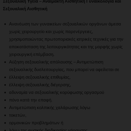
Σεξουαλική Υγεία – Αναίμακτη Αισθητική Γυναικολογία και
Σεξουαλική Αισθητική
Ανανέωση των γυναικείων σεξουαλικών οργάνων άμεσα
χωρίς χειρουργείο και χωρίς παρενέργειες,
χρησιμοποιώντας πρωτοποριακές ιατρικές τεχνικές για την
αποκατάσταση της λειτουργικότητας και της μορφής χωρίς
χειρουργική επέμβαση.
Αύξηση σεξουαλικής απόλαυσης – Αντιμετώπιση
σεξουαλικής δυσλειτουργίας, που μπορεί να οφείλεται σε
έλλειψη σεξουαλικής επιθυμίας,
έλλειψη σεξουαλικής διέγερσης,
αδυναμία να σεξουαλικής κορύφωσης οργασμού
πόνο κατά την επαφή.
Αντιμετώπιση κολπικής χαλάρωσης λόγω
τοκετών,
ορμονικών προβλημάτων ή
λόγω της φυσικής διαδικασίας γήρανσης,