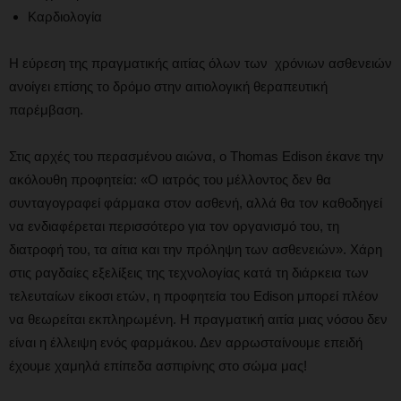
Καρδιολογία
Η εύρεση της πραγματικής αιτίας όλων των χρόνιων ασθενειών
ανοίγει επίσης το δρόμο στην αιτιολογική θεραπευτική
παρέμβαση.
Στις αρχές του περασμένου αιώνα, ο Thomas Edison έκανε την
ακόλουθη προφητεία: «Ο ιατρός του μέλλοντος δεν θα
συνταγογραφεί φάρμακα στον ασθενή, αλλά θα τον καθοδηγεί
να ενδιαφέρεται περισσότερο για τον οργανισμό του, τη
διατροφή του, τα αίτια και την πρόληψη των ασθενειών». Χάρη
στις ραγδαίες εξελίξεις της τεχνολογίας κατά τη διάρκεια των
τελευταίων είκοσι ετών, η προφητεία του Edison μπορεί πλέον
να θεωρείται εκπληρωμένη. Η πραγματική αιτία μιας νόσου δεν
είναι η έλλειψη ενός φαρμάκου. Δεν αρρωσταίνουμε επειδή
έχουμε χαμηλά επίπεδα ασπιρίνης στο σώμα μας!