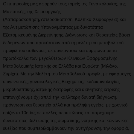
Οι υπηρεσίες μας αφορούν τους τομείς της Γυναικολογίας, της
Μαιευτικής, της Χειρουργικής
(Λαπαροσκόπηση,Υστεροσκόπηση, Κολπικά Χειρουργεία) και
της Αντιμετώπισης Υπογονιμότητας με δυνατότητα
Εξατομικευμένης Διερεύνησης, Διάγνωσης και Θεραπείας βάσει
δεδομένων που προκύπτουν από τη μελέτη του μεταβολικού
προφίλ του ασθενούς, σε συνεργασία και σύμφωνα με τα
πρωτόκολλα των μεγαλύτερων Κλινικών Εφαρμοσμένης
Μεταβολομικής Ιατρικής σε Ελλάδα και Ευρώπη (Μιλάνο,
Ζυρίχη). Με την Μελέτη του Μεταβολικού προφίλ, με εφαρμογές
επιγενετικής, γυναικολογικής Βιοχημείας, ενδοκρινολογίας
μικροθρεπτικής, ιατρικής διατροφής και αισθητικής ιατρικής
επιτυγχάνουμε όχι απλά την καλλίτερη δυνατή διάγνωση,
πρόγνωση και θεραπεία αλλά και πρόληψη υγείας με χρονικό
ορίζοντα 10ετίας σε πολλές περιπτώσεις και παρέχουμε
δυνατότητες βελτίωσης της σωματικής, νοητικής και κοινωνικής
ευεξίας που συμπεριλαμβάνουν την αντιγήρανση, την ομορφιά,