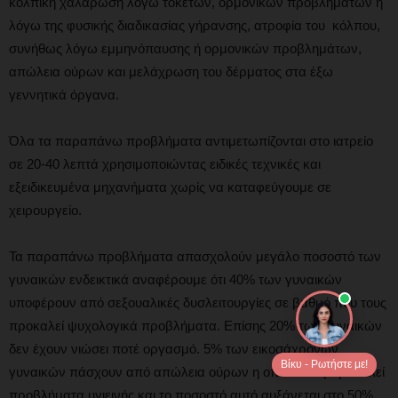
κολπική χαλάρωση λόγω τοκετών, ορμονικών προβλημάτων ή
λόγω της φυσικής διαδικασίας γήρανσης, ατροφία του κόλπου,
συνήθως λόγω εμμηνόπαυσης ή ορμονικών προβλημάτων,
απώλεια ούρων και μελάχρωση του δέρματος στα έξω
γεννητικά όργανα.
Όλα τα παραπάνω προβλήματα αντιμετωπίζονται στο ιατρείο
σε 20-40 λεπτά χρησιμοποιώντας ειδικές τεχνικές και
εξειδικευμένα μηχανήματα χωρίς να καταφεύγουμε σε
χειρουργείο.
Τα παραπάνω προβλήματα απασχολούν μεγάλο ποσοστό των
γυναικών ενδεικτικά αναφέρουμε ότι 40% των γυναικών
υποφέρουν από σεξουαλικές δυσλειτουργίες σε βαθμό που τους
προκαλεί ψυχολογικά προβλήματα. Επίσης 20% των γυναικών
δεν έχουν νιώσει ποτέ οργασμό. 5% των εικοσάχρονων
Βίκυ - Ρωτήστε με!
γυναικών πάσχουν από απώλεια ούρων η οποία τους προκαλεί
προβλήματα υγιεινής και το ποσοστό αυτό αυξάνεται στο 50%