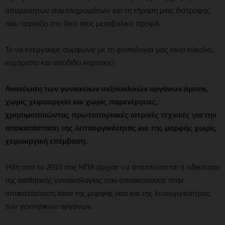
απαραίτητων συμπληρωμάτων και τη τήρηση μιας διατροφής
που ταιριάζει στο δικό τους μεταβολικό προφίλ.
Το να ενεργούμε σύμφωνα με τη φυσιολογία μας είναι εύκολο,
ευχάριστο και αποδίδει καρπούς!
Ανανέωση των γυναικείων σεξουαλικών οργάνων άμεσα,
χωρίς χειρουργείο και χωρίς παρενέργειες,
χρησιμοποιώντας πρωτοποριακές ιατρικές τεχνικές για την
αποκατάσταση της λειτουργικότητας και της μορφής χωρίς
χειρουργική επέμβαση.
Ήδη από το 2010 στις ΗΠΑ άρχισε να αναπτύσσεται η ειδικότητα
της αισθητικής γυναικολογίας που αποσκοπούσε στην
αποκατάσταση τόσο της μορφής όσο και της λειτουργικότητας
των γεννητικών οργάνων.