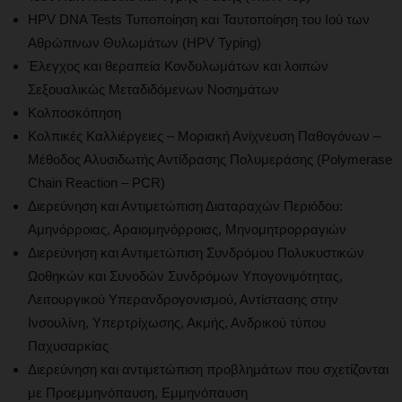
HPV DNA Tests Τυποποίηση και Ταυτοποίηση του Ιού των
Αθρώπινων Θυλωμάτων (HPV Typing)
Έλεγχος και θεραπεία Κονδυλωμάτων και λοιπών
Σεξουαλικώς Μεταδιδόμενων Νοσημάτων
Κολποσκόπηση
Κολπικές Καλλιέργειες – Μοριακή Ανίχνευση Παθογόνων –
Μέθοδος Αλυσιδωτής Αντίδρασης Πολυμεράσης (Polymerase
Chain Reaction – PCR)
Διερεύνηση και Αντιμετώπιση Διαταραχών Περιόδου:
Αμηνόρροιας, Αραιομηνόρροιας, Μηνομητρορραγιών
Διερεύνηση και Αντιμετώπιση Συνδρόμου Πολυκυστικών
Ωοθηκών και Συνοδών Συνδρόμων Υπογονιμότητας,
Λειτουργικού Υπερανδρογονισμού, Αντίστασης στην
Ινσουλίνη, Υπερτρίχωσης, Ακμής, Ανδρικού τύπου
Παχυσαρκίας
Διερεύνηση και αντιμετώπιση προβλημάτων που σχετίζονται
με Προεμμηνόπαυση, Εμμηνόπαυση