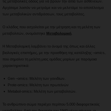
τις μεταβολικές οδούς για να βρουν την αιτία των ασθενειών.
Αρχίσαμε λοιπόν να μετράμε και να μελετάμε το αποτέλεσμα
των μεταβολικών αντιδράσεων, τους μεταβολίτες.
Ο κλάδος που ασχολείται με την μέτρηση και τη μελέτη των
μεταβολιτών, ονομάστηκε
Μεταβολομική
.
Η Μεταβολομική λαμβάνει το όνομά της όπως και άλλες
βιολογικές επιστήμες, με την προσθήκη της κατάληξης –omics,
που σημαίνει τη μελέτη μιας ομάδας μορίων με παρόμοια
χαρακτηριστικά:
Gen –omics: Μελέτη των γονιδίων.
Prote-omics: Μελέτη των πρωτεϊνών
Metabol-omics: Μελέτη των μεταβολιτών.
Το ανθρώπινο σώμα περιέχει περίπου 5.000 διαφορετικούς
μεταβολίτες. Από την δεκαετία του 1940 μέχρι σήμερα, οι