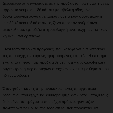
Δεδομένου ότι γεννιόμαστε με την προδιάθεση να είμαστε υγιείς,
αρρωσταίνουμε επειδή κάποια μεταβολική οδός είναι
δυσλειτουργική λόγω ανεπαρκών θρεπτικών συστατικών ή
επειδή κάποιο τοξικό στοιχείο, ξένο προς τον ανθρώπινο
μεταβολισμό, εμποδίζει τη φυσιολογική ανάπτυξη των ζωτικών
χημικών αντιδράσεων.
Είναι τόσο απλό και προφανές, που καταφέρνει να διαφεύγει
της προσοχής της ευρέως εφαρμοσμένης ιατρικής. Η επιστήμη
είναι από τη φύση της προδιατεθειμένη στην ανακάλυψη και τη
συγκέντρωση περισσότερων στοιχείων σχετικά με θέματα που
ήδη γνωρίζουμε.
Όταν φτάνει κανείς στην ανακάλυψη ενός πραγματικού
δεδομένου που εξηγεί και ευθυγραμμίζει ασύνδετα μεταξύ τους
δεδομένα, τα πράγματα που μέχρι πρότινος φάνταζαν
πολύπλοκα φαίνονται πια τόσο απλά, που προκύπτει μια