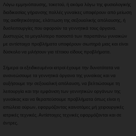
Λόγω εμμηνόπαυσης, τοκετού, ή ακόμα λόγω της φυσιολογικής
διαδικασίας γήρανσης πολλές γυναίκες υποφέρουν από μείωση
της αισθητικότητας, ελάττωση της σεξουαλικής απόλαυσης, ή
δυσλειτουργίες που αφορούν τα γεννητικά τους όργανα.
Δυστυχώς το μεγαλύτερο ποσοστό των παραπάνω γυναικών
με αντίστοιχα προβλήματα υποφέρουν σιωπηρά μιας και είναι
δύσκολο να μιλήσουν για τέτοιου είδους προβλήματα.
Σήμερα οι εξειδικευμένοι ιατροί έχουμε την δυνατότατα να
ανανεώσουμε τα γεννητικά όργανα της γυναίκας και να
αυξήσουμε την σεξουαλική απόλαυση, να βελτιώσουμε τη
λειτουργία και την εμφάνιση των γεννητικών οργάνων της
γυναίκας και να θεραπεύσουμε προβλήματα όπως είναι η
απώλεια ούρων, εφαρμόζοντας καινοτόμες μή χειρουργικές
ιατρικές τεχνικές. Αντίστοιχες τεχνικές εφαρμόζονται και σε
άντρες.