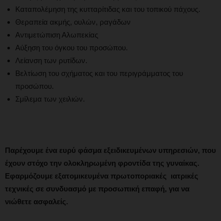
Καταπολέμηση της κυτταρίτιδας και του τοπικού πάχους.
Θεραπεία ακμής, ουλών, ραγάδων
Αντιμετώπιση Αλωπεκίας
Αύξηση του όγκου του προσώπου.
Λείανση των ρυτίδων.
Βελτίωση του σχήματος και του περιγράμματος του
προσώπου.
Σμίλεμα των χειλιών.
Παρέχουμε ένα ευρύ φάσμα εξειδικευμένων υπηρεσιών, που
έχουν στόχο την ολοκληρωμένη φροντίδα της γυναίκας.
Εφαρμόζουμε εξατομικευμένα
πρωτοποριακές ιατρικές
τεχνικές
σε συνδυασμό με προσωπική επαφή, για να
νιώθετε ασφαλείς.