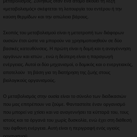
μεταβολισμός. Συνήθως όταν ένα άτομο ακούει τη λέξη
«μεταβολισμός» σκέφτεται τη λειτουργία του εντέρου ή την
καύση θερμίδων και την απώλεια βάρους.
Σκοπός του μεταβολισμού είναι η μετατροπή των διάφορων
ουσιών έτσι ώστε να μπορούν να χρησιμοποιηθούν σε δύο
βασικές κατευθύνσεις. Η πρώτη είναι η δομή και η αναγέννηση
οργάνων και ιστών , ενώ η δεύτερη είναι η παραγωγή
ενέργειας. Αυτοί οι δύο μηχανισμοί, ο δομικός και ο ενεργειακός,
αποτελούν τη βάση για τη διατήρηση της ζωής στους
βιολογικούς οργανισμούς.
Ο μεταβολισμός στην ουσία είναι το σύνολο των διαδικασιών
που μας επιτρέπουν να ζούμε. Φανταστείτε έναν οργανισμό
που μπορεί να χτίσει και να αναγεννήσει τα κύτταρά του, τους
ιστούς και τα όργανά του χωρίς δυσκολία, ενώ έχει στη διάθεσή
του άφθονη ενέργεια. Αυτή είναι η περιγραφή ενός υγιούς
οργανισμού.