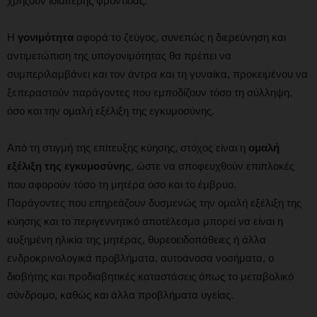
χρήζουν ιδιαίτερης φροντίδας.
Η
γονιμότητα
αφορά το ζεύγος, συνεπώς η διερεύνηση και
αντιμετώπιση της υπογονιμότητας θα πρέπει να
συμπεριλαμβάνει και τον άντρα και τη γυναίκα, προκειμένου να
ξεπεραστούν παράγοντες που εμποδίζουν τόσο τη σύλληψη,
όσο και την ομαλή εξέλιξη της εγκυμοσύνης.
Από τη στιγμή της επίτευξης κύησης, στόχος είναι η
ομαλή
εξέλιξη της εγκυμοσύνης
, ώστε να αποφευχθούν επιπλοκές
που αφορούν τόσο τη μητέρα όσο και το έμβρυο.
Παράγοντες που επηρεάζουν δυσμενώς την ομαλή εξέλιξη της
κύησης και το περιγεννητικό αποτέλεσμα μπορεί να είναι η
αυξημένη ηλικία της μητέρας, θυρεοειδοπάθειες ή άλλα
ενδροκρινολογικά προβλήματα, αυτοάνοσα νοσήματα, ο
διαβήτης και προδιαβητικές καταστάσεις όπως το μεταβολικό
σύνδρομο, καθώς και άλλα προβλήματα υγείας.