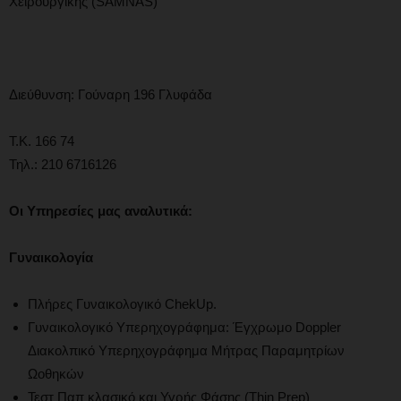
Χειρουργικής (SAMNAS)
Διεύθυνση: Γούναρη 196 Γλυφάδα
Τ.Κ. 166 74
Τηλ.: 210 6716126
Οι
Υπηρεσίες μας αναλυτικά:
Γυναικολογία
Πλήρες Γυναικολογικό ChekUp.
Γυναικολογικό Υπερηχογράφημα: Έγχρωμο Doppler
Διακολπικό Υπερηχογράφημα Μήτρας Παραμητρίων
Ωοθηκών
Τεστ Παπ κλασικό και Υγρής Φάσης (Thin Prep)