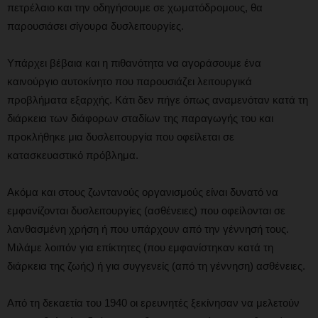
πετρέλαιο και την οδηγήσουμε σε χωματόδρομους, θα
παρουσιάσει σίγουρα δυσλειτουργίες.
Υπάρχει βέβαια και η πιθανότητα να αγοράσουμε ένα
καινούργιο αυτοκίνητο που παρουσιάζει λειτουργικά
προβλήματα εξαρχής. Κάτι δεν πήγε όπως αναμενόταν κατά τη
διάρκεια των διάφορων σταδίων της παραγωγής του και
προκλήθηκε μια δυσλειτουργία που οφείλεται σε
κατασκευαστικό πρόβλημα.
Ακόμα και στους ζωντανούς οργανισμούς είναι δυνατό να
εμφανίζονται δυσλειτουργίες (ασθένειες) που οφείλονται σε
λανθασμένη χρήση ή που υπάρχουν από την γέννησή τους.
Μιλάμε λοιπόν για επίκτητες (που εμφανίστηκαν κατά τη
διάρκεια της ζωής) ή για συγγενείς (από τη γέννηση) ασθένειες.
Από τη δεκαετία του 1940 οι ερευνητές ξεκίνησαν να μελετούν