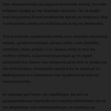
στην πραγματικότητα μια μηχανή εσωτερικής καύσης που καίει
άνθρακα (τροφή) με την παρουσία οξυγόνου. Για να συμβεί
αυτό στη μέγιστη δυνατή απόδοση θα πρέπει να υπάρχουν όλες
οι απαραίτητες ουσίες για τη διεξαγωγή αυτής της διαδικασίας.
Ένα αυτοκίνητο, χρησιμοποιεί επίσης έναν κινητήρα εσωτερικής
καύσης, χρειάζεται καύσιμα, φίλτρα, λάδια, νερό, βαλβίδες,
καταλύτες, αέρα, μπουζί κ.λ.π. Ομοίως αλλά σε πού πιο
σύνθετο επίπεδο, οι ζωντανοί οργανισμοί, με τη χημική
μετατροπή των ουσιών που εισάγονται μέσα από τις τροφές και
την εισπνοή αέρα, λειτουργούν ομαλά ή όχι σε σχέση με τη
διαθεσιμότητα των συστατικών που προβλέπονται από τον
«κατασκευαστή».
Αν πάρουμε μια Ferrari, για παράδειγμα, και αντί να
χρησιμοποιήσουμε σωστή βενζίνη υψηλής καθαρότητας και να
την οδηγήσουμε στον αυτοκινητόδρομο, τη γεμίσουμε με