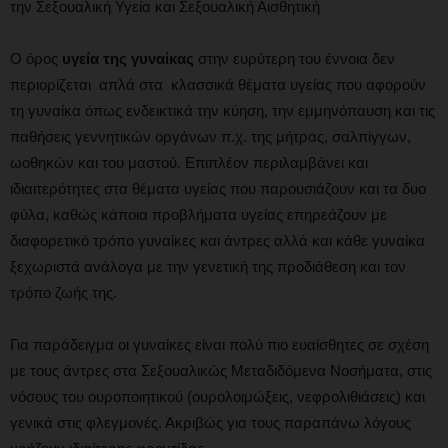
την Σεξουαλική Υγεία και Σεξουαλική Αισθητική
Ο όρος
υγεία της γυναίκας
στην ευρύτερη του έννοια δεν
περιορίζεται απλά στα κλασσικά θέματα υγείας που αφορούν
τη γυναίκα όπως ενδεικτικά την κύηση, την εμμηνόπαυση και τις
παθήσεις γεννητικών οργάνων π.χ. της μήτρας, σαλπίγγων,
ωοθηκών και του μαστού. Επιπλέον περιλαμβάνει και
ιδιαιτερότητες στα θέματα υγείας που παρουσιάζουν και τα δυο
φύλα, καθώς κάποια προβλήματα υγείας επηρεάζουν με
διαφορετικό τρόπο γυναίκες και άντρες αλλά και κάθε γυναίκα
ξεχωριστά ανάλογα με την γενετική της προδιάθεση και τον
τρόπο ζωής της.
Για παράδειγμα οι γυναίκες είναι πολύ πιο ευαίσθητες σε σχέση
με τους άντρες στα Σεξουαλικώς Μεταδιδόμενα Νοσήματα, στις
νόσους του ουροποιητικού (ουρολοιμώξεις, νεφρολιθιάσεις) και
γενικά στις φλεγμονές. Ακριβώς για τους παραπάνω λόγους