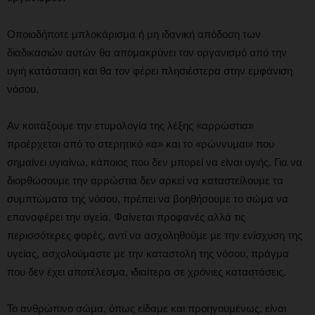
Οποιοδήποτε μπλοκάρισμα ή μη ιδανική απόδοση των
διαδικασιών αυτών θα απομακρύνει τον οργανισμό από την
υγιή κατάσταση και θα τον φέρει πλησιέστερα στην εμφάνιση
νόσου.
Αν κοιτάξουμε την ετυμολογία της λέξης «αρρώστια»
προέρχεται από το στερητικό «α» και το «ρώννυμαι» που
σημαίνει υγιαίνω, κάποιος που δεν μπορεί να είναι υγιής. Για να
διορθώσουμε την αρρώστια δεν αρκεί να καταστείλουμε τα
συμπτώματα της νόσου, πρέπει να βοηθήσουμε το σώμα να
επαναφέρει την υγεία. Φαίνεται προφανές αλλά τις
περισσότερες φορές, αντί να ασχοληθούμε με την ενίσχυση της
υγείας, ασχολούμαστε με την καταστολή της νόσου, πράγμα
που δεν έχει αποτέλεσμα, ιδιαίτερα σε χρόνιες καταστάσεις.
Το ανθρώπινο σώμα, όπως είδαμε και προηγουμένως, είναι