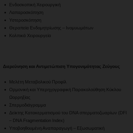
Ενδοσκοπική Χειρουργική
Λαπαροσκόπηση
Υστεροσκόπηση
Θεραπεία Ενδομητρίωσης – Ινομυωμάτων
Κολπικά Χειρουργεία
Διερεύνηση και Αντιμετώπιση Υπογονιμότητας Ζεύγους
Μελέτη Μεταβολικού Προφίλ
Ορμονική και Υπερηχογραφική Παρακολούθηση Κύκλου
Ωορρηξίας
Σπερμοδιάγραμμα
Δείκτης Κατακερματισμού του DNA σπερματοζωαρίων (DFI
– DNA Fragmentation Index)
Υποβοηθουμένη Αναπαραγωγή – Εξωσωματική