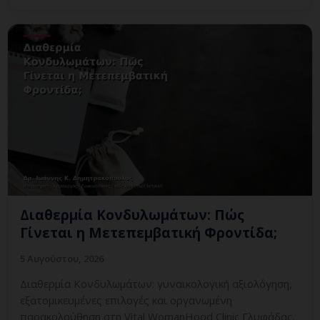
Διαθερμία Κονδυλωμάτων: Πώς
Γίνεται η Μετεπεμβατική Φροντίδα;
5 Αυγούστου, 2026
Διαθερμία Κονδυλωμάτων: γυναικολογική αξιολόγηση,
εξατομικευμένες επιλογές και οργανωμένη
παρακολούθηση στη Vital WomanHood Clinic Γλυφάδας.