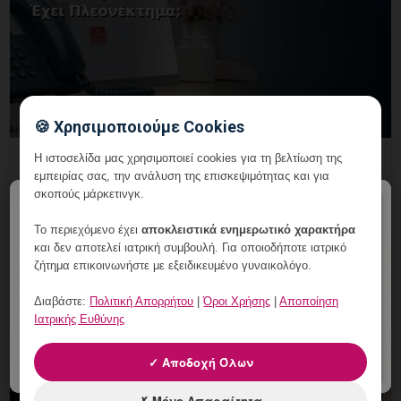
🍪 Χρησιμοποιούμε Cookies
Συνδυαστική Θεραπεία
Η ιστοσελίδα μας χρησιμοποιεί cookies για τη βελτίωση της
εμπειρίας σας, την ανάλυση της επισκεψιμότητας και για
Κονδυλωμάτων: Πότε Έχει
σκοπούς μάρκετινγκ.
Πλεονέκτημα;
×
Το περιεχόμενο έχει
αποκλειστικά ενημερωτικό χαρακτήρα
5 Αυγούστου, 2026
και δεν αποτελεί ιατρική συμβουλή. Για οποιοδήποτε ιατρικό
ζήτημα επικοινωνήστε με εξειδικευμένο γυναικολόγο.
Συνδυαστική Θεραπεία Κονδυλωμάτων: γυναικολογική
αξιολόγηση, εξατομικευμένες επιλογές και οργανωμένη
Διαβάστε:
Πολιτική Απορρήτου
|
Όροι Χρήσης
|
Αποποίηση
παρακολούθηση στη Vital WomanHood Clinic Γλυφάδας.
Ιατρικής Ευθύνης
✓ Αποδοχή Όλων
✗ Μόνο Απαραίτητα