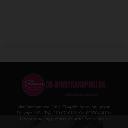
Vital Womanhood Clinic: Γλυφάδα Λεωφ. Δημητριου
Γουναρη 196 - Τηλ. 210 6716126 Κιν. 6985646410 /
Μπορείτε να μας μιλήσετε και μέσω Social Media