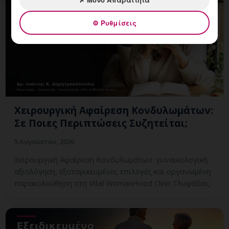
⚙ Ρυθμίσεις
Χειρουργική Αφαίρεση Κονδυλωμάτων:
Σε Ποιες Περιπτώσεις Συζητείται;
5 Αυγούστου, 2026
Χειρουργική Αφαίρεση Κονδυλωμάτων: γυναικολογική
αξιολόγηση, εξατομικευμένες επιλογές και οργανωμένη
παρακολούθηση στη Vital WomanHood Clinic Γλυφάδας.