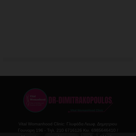
Vital Womanhood Clinic: Γλυφάδα Λεωφ. Δημητριου
Γουναρη 196 - Τηλ. 210 6716126 Κιν. 6985646410 /