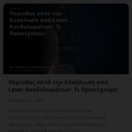
Περίοδος κατά την Επούλωση από
Laser Κονδυλωμάτων: Τι Προσέχουμε;
6 Αυγούστου, 2026
Περίοδος κατά την Επούλωση από Laser
Κονδυλωμάτων: εξατομικευμένη γυναικολογική
αξιολόγηση, σαφές πλάνο παρακολούθησης και
ραντεβού στη Vital WomanHood Cl