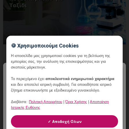
🍪 Χρησιμοποιούμε Cookies
Νεσεσέρ Φροντίδας μετά από
Η ιστοσελίδα μας χρησιμοποιεί cookies για τη βελτίωση της
Θεραπεία Κονδυλωμάτων για Ταξίδι
εμπειρίας σας, την ανάλυση της επισκεψιμότητας και για
σκοπούς μάρκετινγκ.
6 Αυγούστου, 2026
×
Το περιεχόμενο έχει
αποκλειστικά ενημερωτικό χαρακτήρα
Νεσεσέρ Φροντίδας μετά από Θεραπεία
και δεν αποτελεί ιατρική συμβουλή. Για οποιοδήποτε ιατρικό
Κονδυλωμάτων για Ταξίδι: εξατομικευμένη
ζήτημα επικοινωνήστε με εξειδικευμένο γυναικολόγο.
γυναικολογική αξιολόγηση, σαφές πλάνο
παρακολούθησης και ραντεβού στη Vital Wo
Διαβάστε:
Πολιτική Απορρήτου
|
Όροι Χρήσης
|
Αποποίηση
Ιατρικής Ευθύνης
✓ Αποδοχή Όλων