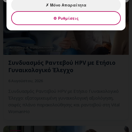
✗ Μόνο Απαραίτητα
⚙ Ρυθμίσεις
Συνδυασμός Ραντεβού HPV με Ετήσιο
Γυναικολογικό Έλεγχο
6 Αυγούστου, 2026
Συνδυασμός Ραντεβού HPV με Ετήσιο Γυναικολογικό
Έλεγχο: εξατομικευμένη γυναικολογική αξιολόγηση,
σαφές πλάνο παρακολούθησης και ραντεβού στη Vital
WomanHo