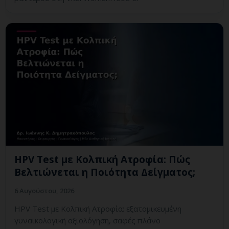
HPV Test με Κολπική Ατροφία: Πώς
Βελτιώνεται η Ποιότητα Δείγματος;
6 Αυγούστου, 2026
HPV Test με Κολπική Ατροφία: εξατομικευμένη
γυναικολογική αξιολόγηση, σαφές πλάνο