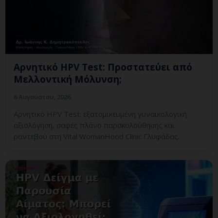
Αρνητικό HPV Test: Προστατεύει από
Μελλοντική Μόλυνση;
6 Αυγούστου, 2026
Αρνητικό HPV Test: εξατομικευμένη γυναικολογική
αξιολόγηση, σαφές πλάνο παρακολούθησης και
ραντεβού στη Vital WomanHood Clinic Γλυφάδας.