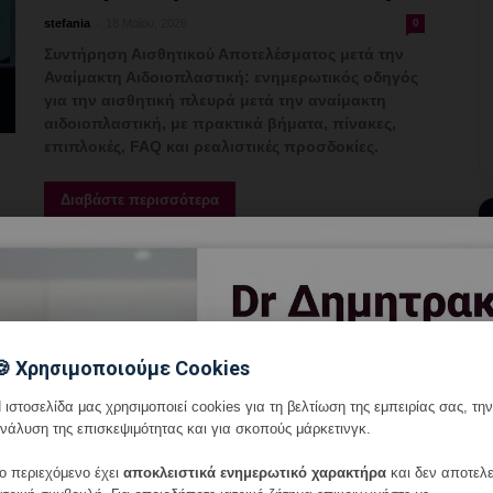
-
stefania
18 Μαΐου, 2026
0
Συντήρηση Αισθητικού Αποτελέσματος μετά την
Αναίμακτη Αιδοιοπλαστική: ενημερωτικός οδηγός
για την αισθητική πλευρά μετά την αναίμακτη
αιδοιοπλαστική, με πρακτικά βήματα, πίνακες,
επιπλοκές, FAQ και ρεαλιστικές προσδοκίες.
Διαβάστε περισσότερα
Γυναικολόγος Γλυφάδα:
Αναίμακτη Αιδοιοπλαστική
για Τριβή από Ρούχα και
🍪 Χρησιμοποιούμε Cookies
Άσκηση
 ιστοσελίδα μας χρησιμοποιεί cookies για τη βελτίωση της εμπειρίας σας, την
-
stefania
18 Μαΐου, 2026
0
νάλυση της επισκεψιμότητας και για σκοπούς μάρκετινγκ.
Αναίμακτη Αιδοιοπλαστική για Τριβή από Ρούχα
ο περιεχόμενο έχει
αποκλειστικά ενημερωτικό χαρακτήρα
και δεν αποτελε
και Άσκηση: ενημερωτικός οδηγός για την