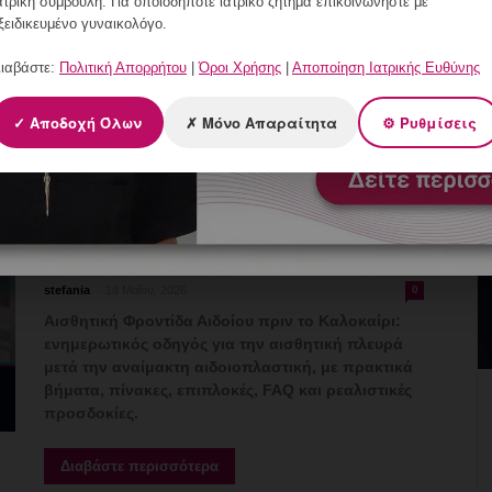
ατρική συμβουλή. Για οποιοδήποτε ιατρικό ζήτημα επικοινωνήστε με
αισθητική πλευρά μετά την αναίμακτη
ξειδικευμένο γυναικολόγο.
αιδοιοπλαστική, με πρακτικά βήματα, πίνακες,
επιπλοκές, FAQ και ρεαλιστικές προσδοκίες.
ιαβάστε:
Πολιτική Απορρήτου
|
Όροι Χρήσης
|
Αποποίηση Ιατρικής Ευθύνης
Διαβάστε περισσότερα
✓ Αποδοχή Όλων
✗ Μόνο Απαραίτητα
⚙ Ρυθμίσεις
Γυναικολόγος Γλυφάδα:
Αισθητική Φροντίδα Αιδοίου
πριν το Καλοκαίρι
-
stefania
18 Μαΐου, 2026
0
Αισθητική Φροντίδα Αιδοίου πριν το Καλοκαίρι:
ενημερωτικός οδηγός για την αισθητική πλευρά
μετά την αναίμακτη αιδοιοπλαστική, με πρακτικά
βήματα, πίνακες, επιπλοκές, FAQ και ρεαλιστικές
προσδοκίες.
Διαβάστε περισσότερα