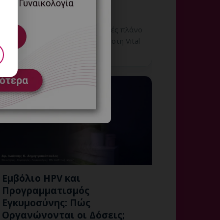
7 Αυγούστου, 2026
HPV στα 21: εξατομικευμένη
γυναικολογική αξιολόγηση, σαφές πλάνο
παρακολούθησης και ραντεβού στη Vital
WomanHood Clinic Γλυφάδας.
Εμβόλιο HPV και
Προγραμματισμός
Εγκυμοσύνης: Πώς
Οργανώνονται οι Δόσεις;