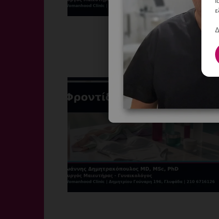
ι
ε
Δ