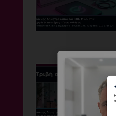
Η
α
Τ