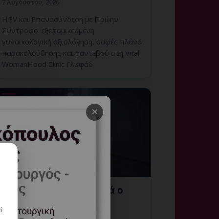
7 Αυγούστου, 2026
HPV και Επανασύνδεση με Πρώην
Σύντροφο: εξατομικευμένη
γυναικολογική αξιολόγηση, σαφές πλάνο
παρακολούθησης και ραντεβού στη Vital
WomanHood Clinic Γλυφάδ
×
HPV στα 21: Πώς Ξεκινά ο
Προληπτικός Έλεγχος;
ί