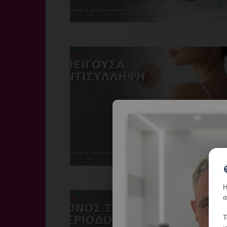
Η
α
Τ