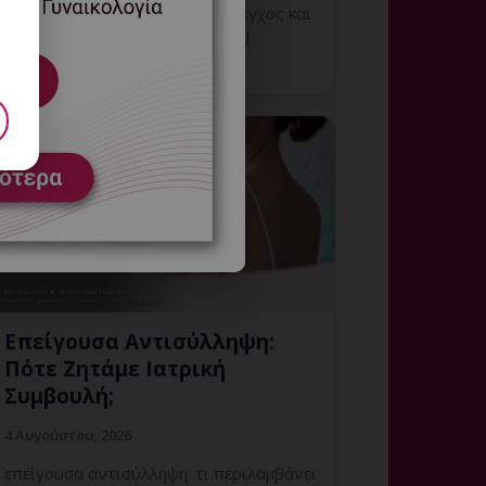
η υπηρεσία, πότε χρειάζεται έλεγχος και
πώς κλείνετε ραντεβού στη Vital
WomanHood Clinic Γλυφάδας.
Επείγουσα Αντισύλληψη:
Πότε Ζητάμε Ιατρική
Συμβουλή;
4 Αυγούστου, 2026
επείγουσα αντισύλληψη: τι περιλαμβάνει