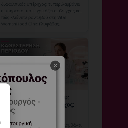
διακολπικός υπέρηχος: τι περιλαμβάνει
η υπηρεσία, πότε χρειάζεται έλεγχος και
πώς κλείνετε ραντεβού στη Vital
WomanHood Clinic Γλυφάδας.
×
Καθυστέρηση Περιόδου:
Πότε Χρειάζεται Έλεγχος;
4 Αυγούστου, 2026
ί
καθυστέρηση περιόδου: τι περιλαμβάνει