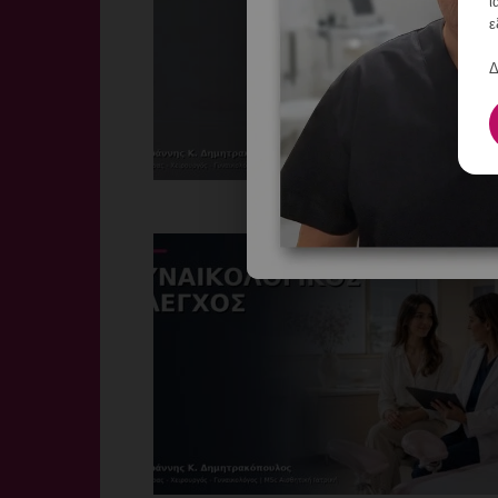
ι
ε
Δ