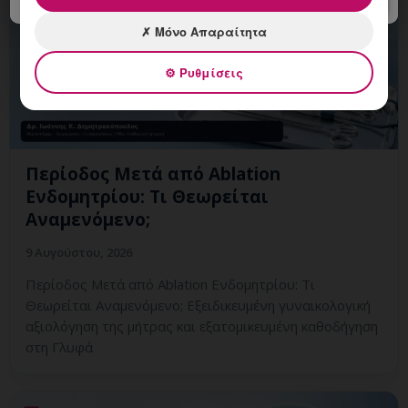
✗ Μόνο Απαραίτητα
⚙ Ρυθμίσεις
Περίοδος Μετά από Ablation
Ενδομητρίου: Τι Θεωρείται
Αναμενόμενο;
9 Αυγούστου, 2026
Περίοδος Μετά από Ablation Ενδομητρίου: Τι
Θεωρείται Αναμενόμενο; Εξειδικευμένη γυναικολογική
αξιολόγηση της μήτρας και εξατομικευμένη καθοδήγηση
στη Γλυφά