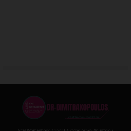
Vital Womanhood Clinic: Γλυφάδα Λεωφ. Δημητριου