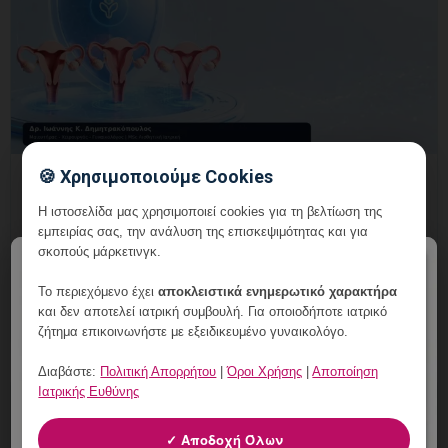
🍪 Χρησιμοποιούμε Cookies
Μήτρα σε Οπίσθια Κλίση: Είναι
Πρόβλημα;
Η ιστοσελίδα μας χρησιμοποιεί cookies για τη βελτίωση της
εμπειρίας σας, την ανάλυση της επισκεψιμότητας και για
9 Αυγούστου, 2026
σκοπούς μάρκετινγκ.
×
Μήτρα σε Οπίσθια Κλίση: Είναι Πρόβλημα;
Το περιεχόμενο έχει
αποκλειστικά ενημερωτικό χαρακτήρα
Εξειδικευμένη γυναικολογική αξιολόγηση της μήτρας
και δεν αποτελεί ιατρική συμβουλή. Για οποιοδήποτε ιατρικό
και εξατομικευμένη καθοδήγηση στη Γλυφάδα.
ζήτημα επικοινωνήστε με εξειδικευμένο γυναικολόγο.
Διαβάστε:
Πολιτική Απορρήτου
|
Όροι Χρήσης
|
Αποποίηση
Ιατρικής Ευθύνης
✓ Αποδοχή Όλων