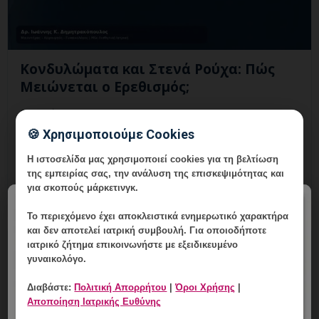
Κονδυλώματα και Στενά Ρούχα: Πώς
Μειώνεται ο Ερεθισμός;
8 Αυγούστου, 2026
🍪 Χρησιμοποιούμε Cookies
Κονδυλώματα και Στενά Ρούχα: Πώς Μειώνεται ο
Ερεθισμός; Εξειδικευμένη ενημέρωση, έλεγχος και
Η ιστοσελίδα μας χρησιμοποιεί cookies για τη βελτίωση
εξατομικευμένη γυναικολογική καθοδήγηση στη
της εμπειρίας σας, την ανάλυση της επισκεψιμότητας και
Γλυφάδα.
για σκοπούς μάρκετινγκ.
×
Το περιεχόμενο έχει
αποκλειστικά ενημερωτικό χαρακτήρα
και δεν αποτελεί ιατρική συμβουλή. Για οποιοδήποτε
ιατρικό ζήτημα επικοινωνήστε με εξειδικευμένο
γυναικολόγο.
Διαβάστε:
Πολιτική Απορρήτου
|
Όροι Χρήσης
|
Αποποίηση Ιατρικής Ευθύνης