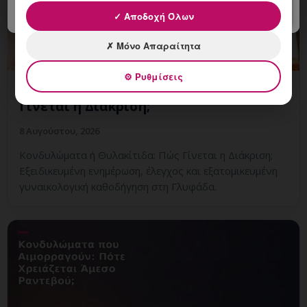
✓ Αποδοχή Όλων
✗ Μόνο Απαραίτητα
⚙ Ρυθμίσεις
Κονδυλώματα ή Θυλακίτιδα: Πώς
Γίνεται η Διάκριση;
8 Αυγούστου, 2026
Κονδυλώματα ή Θυλακίτιδα: Πώς Γίνεται η Διάκριση;
Εξειδικευμένη ενημέρωση, έλεγχος και εξατομικευμένη
γυναικολογική καθοδήγηση στη Γλυφάδα.