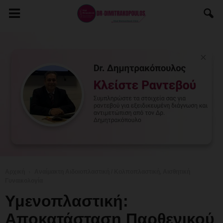
Αρχική
Αναίμακτη Αιδοιοπλαστική / Κολποπλαστική, Αισθητική
Γυναικολογία
Υμενοπλαστική:
Αποκατάσταση Παρθενικού