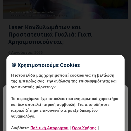
Laser Κονδυλωμάτων και
Προστατευτικά Γυαλιά: Γιατί
Χρησιμοποιούνται;
6 Αυγούστου, 2026
Laser Κονδυλωμάτων και Προστατευτικά Γυαλιά:
🍪 Χρησιμοποιούμε Cookies
εξατομικευμένη γυναικολογική αξιολόγηση, σαφές
Η ιστοσελίδα μας χρησιμοποιεί cookies για τη βελτίωση
πλάνο παρακολούθησης και ραντεβού στη Vital
της εμπειρίας σας, την ανάλυση της επισκεψιμότητας και
WomanHood Clinic Γ
για σκοπούς μάρκετινγκ.
×
Το περιεχόμενο έχει
αποκλειστικά ενημερωτικό χαρακτήρα
και δεν αποτελεί ιατρική συμβουλή. Για οποιοδήποτε
ιατρικό ζήτημα επικοινωνήστε με εξειδικευμένο
γυναικολόγο.
Διαβάστε:
Πολιτική Απορρήτου
|
Όροι Χρήσης
|