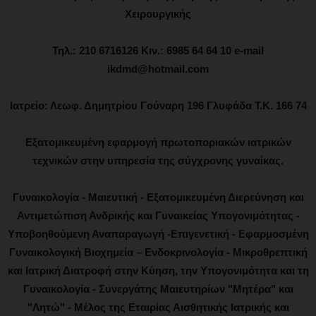
Χειρουργικής
Τηλ.: 210 6716126 Κιν.: 6985 64 64 10 e-mail
ikdmd@hotmail.com
Ιατρείο: Λεωφ. Δημητρίου Γούναρη 196 Γλυφάδα Τ.Κ. 166 74
Εξατομικευμένη εφαρμογή πρωτοποριακών ιατρικών
τεχνικών στην υπηρεσία της σύγχρονης γυναίκας.
Γυναικολογία - Μαιευτική - Εξατομικευμένη Διερεύνηση και
Αντιμετώπιση Ανδρικής και Γυναικείας Υπογονιμότητας -
Υποβοηθούμενη Αναπαραγωγή -Επιγενετική - Εφαρμοσμένη
Γυναικολογική Βιοχημεία – Ενδοκρινολογία - Μικροθρεπτική
και Ιατρική Διατροφή στην Κύηση, την Υπογονιμότητα και τη
Γυναικολογία - Συνεργάτης Μαιευτηρίων "Μητέρα" και
"Λητώ" - Μέλος της Εταιρίας Αισθητικής Ιατρικής και