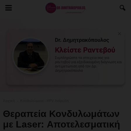
Αρχική
Κονδυλώματα - HPV Λοίμωξη
Θεραπεία Κονδυλωμάτων
με Laser: Αποτελεσματική