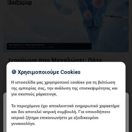
Ινομύωμα που Μεγαλώνει: Πότε
Χρειάζεται Νέα Εκτίμηση;
🍪 Χρησιμοποιούμε Cookies
9 Αυγούστου, 2026
Η ιστοσελίδα μας χρησιμοποιεί cookies για τη βελτίωση
Ινομύωμα που Μεγαλώνει: Πότε Χρειάζεται Νέα
της εμπειρίας σας, την ανάλυση της επισκεψιμότητας και
για σκοπούς μάρκετινγκ.
Εκτίμηση; Εξειδικευμένη γυναικολογική αξιολόγηση της
×
μήτρας και εξατομικευμένη καθοδήγηση στη Γλυφάδα.
Το περιεχόμενο έχει
αποκλειστικά ενημερωτικό χαρακτήρα
και δεν αποτελεί ιατρική συμβουλή. Για οποιοδήποτε
ιατρικό ζήτημα επικοινωνήστε με εξειδικευμένο
γυναικολόγο.