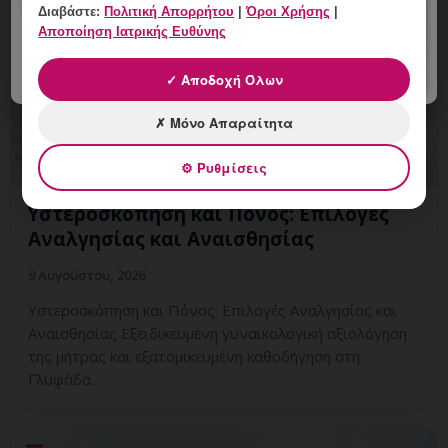
Διαβάστε:
Πολιτική Απορρήτου
|
Όροι Χρήσης
|
Αποποίηση Ιατρικής Ευθύνης
✓ Αποδοχή Όλων
✗ Μόνο Απαραίτητα
⚙ Ρυθμίσεις
Υστεροσκόπηση και Πόνος: Επιλογές
Αναλγησίας και Αναισθησίας
9 Αυγούστου, 2026
Υστεροσκόπηση και Πόνος: Επιλογές Αναλγησίας και
Αναισθησίας Εξειδικευμένη γυναικολογική αξιολόγηση
της μήτρας και εξατομικευμένη καθοδήγηση στη
Γλυφάδα.