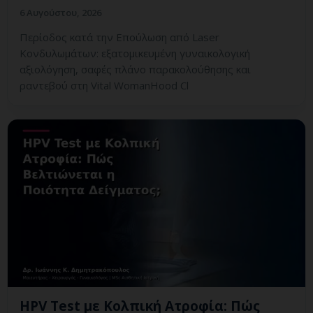
6 Αυγούστου, 2026
Περίοδος κατά την Επούλωση από Laser
Κονδυλωμάτων: εξατομικευμένη γυναικολογική
αξιολόγηση, σαφές πλάνο παρακολούθησης και
ραντεβού στη Vital WomanHood Cl
HPV Test με Κολπική Ατροφία: Πώς