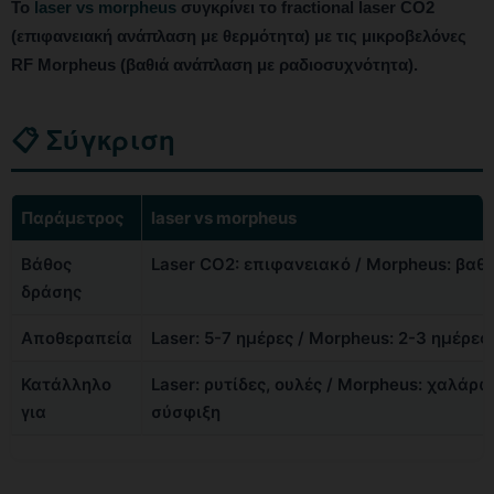
Το
laser vs morpheus
συγκρίνει το fractional laser CO2
(επιφανειακή ανάπλαση με θερμότητα) με τις μικροβελόνες
RF Morpheus (βαθιά ανάπλαση με ραδιοσυχνότητα).
📋 Σύγκριση
Παράμετρος
laser vs morpheus
Βάθος
Laser CO2: επιφανειακό / Morpheus: βαθ
δράσης
Αποθεραπεία
Laser: 5-7 ημέρες / Morpheus: 2-3 ημέρες
Κατάλληλο
Laser: ρυτίδες, ουλές / Morpheus: χαλάρω
για
σύσφιξη