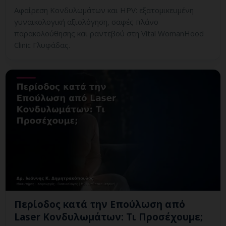
Αφαίρεση Κονδυλωμάτων και HPV: εξατομικευμένη
γυναικολογική αξιολόγηση, σαφές πλάνο
παρακολούθησης και ραντεβού στη Vital WomanHood
Clinic Γλυφάδας.
Περίοδος κατά την Επούλωση από
Laser Κονδυλωμάτων: Τι Προσέχουμε;