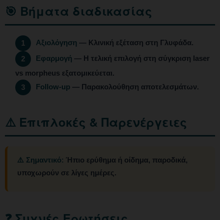
🎯 Βήματα διαδικασίας
Αξιολόγηση
— Κλινική εξέταση στη Γλυφάδα.
1
Εφαρμογή
— Η τελική επιλογή στη σύγκριση laser
2
vs morpheus εξατομικεύεται.
Follow-up
— Παρακολούθηση αποτελεσμάτων.
3
⚠️ Επιπλοκές & Παρενέργειες
⚠️ Σημαντικό:
Ήπιο ερύθημα ή οίδημα, παροδικά,
υποχωρούν σε λίγες ημέρες.
❓ Συχνές Ερωτήσεις