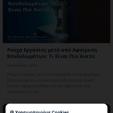
Ρούχα Εργασίας μετά από Αφαίρεση
Κονδυλωμάτων: Τι Είναι Πιο Άνετο;
6 Αυγούστου, 2026
Ρούχα Εργασίας μετά από Αφαίρεση Κονδυλωμάτων:
εξατομικευμένη γυναικολογική αξιολόγηση, σαφές
πλάνο παρακολούθησης και ραντεβού στη Vital
WomanHood Clinic
🍪 Χρησιμοποιούμε Cookies