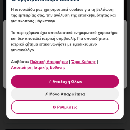
Η ιστοσελίδα μας χρησιμοποιεί cookies για τη βελτίωση
της εμπειρίας σας, την ανάλυση της επισκεψιμότητας και
για σκοπούς μάρκετινγκ.
×
Το περιεχόμενο έχει
αποκλειστικά ενημερωτικό χαρακτήρα
και δεν αποτελεί ιατρική συμβουλή. Για οποιοδήποτε
ιατρικό ζήτημα επικοινωνήστε με εξειδικευμένο
γυναικολόγο.
Διαβάστε:
Πολιτική Απορρήτου
|
Όροι Χρήσης
|
Εξατομικευμένο Πλάνο Επόμενων
Αποποίηση Ιατρικής Ευθύνης
Βημάτων για HPV στη Γλυφάδα
✓ Αποδοχή Όλων
6 Αυγούστου, 2026
✗ Μόνο Απαραίτητα
Εξατομικευμένο Πλάνο Επόμενων Βημάτων για HPV
στη Γλυφάδα: εξατομικευμένη γυναικολογική
⚙ Ρυθμίσεις
αξιολόγηση, σαφές πλάνο παρακολούθησης και
ραντεβού στη Vital Woma