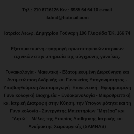
Τηλ.: 210 6716126 Κιν.: 6985 64 64 10 e-mail
ikdmd@hotmail.com
Ιατρείο: Λεωφ. Δημητρίου Γούναρη 196 Γλυφάδα Τ.Κ. 166 74
Εξατομικευμένη εφαρμογή πρωτοποριακών ιατρικών
τεχνικών στην υπηρεσία της σύγχρονης γυναίκας.
Γυναικολογία - Μαιευτική - Εξατομικευμένη Διερεύνηση και
Αντιμετώπιση Ανδρικής και Γυναικείας Υπογονιμότητας -
Υποβοηθούμενη Αναπαραγωγή -Επιγενετική - Εφαρμοσμένη
Γυναικολογική Βιοχημεία – Ενδοκρινολογία - Μικροθρεπτική
και Ιατρική Διατροφή στην Κύηση, την Υπογονιμότητα και τη
Γυναικολογία - Συνεργάτης Μαιευτηρίων "Μητέρα" και
"Λητώ" - Μέλος της Εταιρίας Αισθητικής Ιατρικής και
Αναίμακτης Χειρουργικής (SAMNAS)