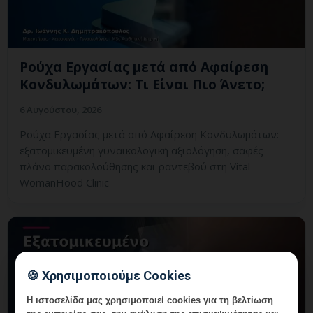
Ρούχα Εργασίας μετά από Αφαίρεση
Κονδυλωμάτων: Τι Είναι Πιο Άνετο;
6 Αυγούστου, 2026
Ρούχα Εργασίας μετά από Αφαίρεση Κονδυλωμάτων:
εξατομικευμένη γυναικολογική αξιολόγηση, σαφές
πλάνο παρακολούθησης και ραντεβού στη Vital
WomanHood Clinic
🍪 Χρησιμοποιούμε Cookies
Η ιστοσελίδα μας χρησιμοποιεί cookies για τη βελτίωση