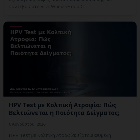
ραντεβού στη Vital WomanHood Cl
HPV Test με Κολπική Ατροφία: Πώς
Βελτιώνεται η Ποιότητα Δείγματος;
6 Αυγούστου, 2026
HPV Test με Κολπική Ατροφία: εξατομικευμένη