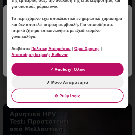
της εμπειρίας σας, την ανάλυση της επισκεψιμότητας και
για σκοπούς μάρκετινγκ.
×
Το περιεχόμενο έχει
αποκλειστικά ενημερωτικό χαρακτήρα
και δεν αποτελεί ιατρική συμβουλή. Για οποιοδήποτε
ιατρικό ζήτημα επικοινωνήστε με εξειδικευμένο
γυναικολόγο.
Εξατομικευμένο Πλάνο Επόμενων
Βημάτων για HPV στη Γλυφάδα
Διαβάστε:
Πολιτική Απορρήτου
|
Όροι Χρήσης
|
Αποποίηση Ιατρικής Ευθύνης
6 Αυγούστου, 2026
Εξατομικευμένο Πλάνο Επόμενων Βημάτων για HPV
✓ Αποδοχή Όλων
στη Γλυφάδα: εξατομικευμένη γυναικολογική
αξιολόγηση, σαφές πλάνο παρακολούθησης και
✗ Μόνο Απαραίτητα
ραντεβού στη Vital Woma
⚙ Ρυθμίσεις