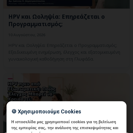
HPV και Ωοληψία: Επηρεάζεται ο
Προγραμματισμός;
10 Αυγούστου, 2026
HPV και Ωοληψία: Επηρεάζεται ο Προγραμματισμός;
Εξειδικευμένη ενημέρωση, έλεγχος και εξατομικευμένη
γυναικολογική καθοδήγηση στη Γλυφάδα.
🍪 Χρησιμοποιούμε Cookies
Η ιστοσελίδα μας χρησιμοποιεί cookies για τη βελτίωση
της εμπειρίας σας, την ανάλυση της επισκεψιμότητας και