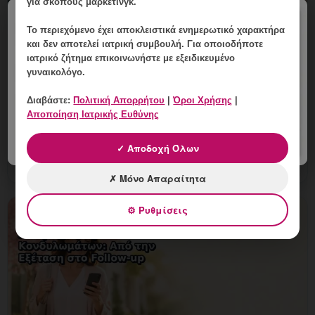
για σκοπούς μάρκετινγκ.
×
Το περιεχόμενο έχει
αποκλειστικά ενημερωτικό χαρακτήρα
HPV πριν από Εξωσωματική: Ποιος
και δεν αποτελεί ιατρική συμβουλή. Για οποιοδήποτε
ιατρικό ζήτημα επικοινωνήστε με εξειδικευμένο
Έλεγχος Μπορεί να Χρειαστεί;
γυναικολόγο.
10 Αυγούστου, 2026
Διαβάστε:
Πολιτική Απορρήτου
|
Όροι Χρήσης
|
HPV πριν από Εξωσωματική: Ποιος Έλεγχος Μπορεί να
Αποποίηση Ιατρικής Ευθύνης
Χρειαστεί; Εξειδικευμένη ενημέρωση, έλεγχος και
εξατομικευμένη γυναικολογική καθοδήγηση στη
✓ Αποδοχή Όλων
Γλυφάδα.
✗ Μόνο Απαραίτητα
⚙ Ρυθμίσεις