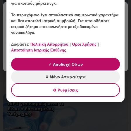
για σκοπούς μάρκετινγκ.
×
Το περιεχόμενο έχει
αποκλειστικά ενημερωτικό χαρακτήρα
και δεν αποτελεί ιατρική συμβουλή. Για οποιοδήποτε
Ιστολογική Εξέταση Μετά από
ιατρικό ζήτημα επικοινωνήστε με εξειδικευμένο
Επέμβαση στη Μήτρα: Πώς
γυναικολόγο.
Ερμηνεύεται;
Διαβάστε:
Πολιτική Απορρήτου
|
Όροι Χρήσης
|
9 Αυγούστου, 2026
Αποποίηση Ιατρικής Ευθύνης
Ιστολογική Εξέταση Μετά από Επέμβαση στη Μήτρα:
✓ Αποδοχή Όλων
Πώς Ερμηνεύεται; Εξειδικευμένη γυναικολογική
αξιολόγηση της μήτρας και εξατομικευμένη καθοδήγηση
✗ Μόνο Απαραίτητα
στη Γλυφάδ
⚙ Ρυθμίσεις