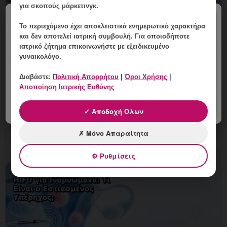
για σκοπούς μάρκετινγκ.
×
Το περιεχόμενο έχει
αποκλειστικά ενημερωτικό χαρακτήρα
και δεν αποτελεί ιατρική συμβουλή. Για οποιοδήποτε
Ιστολογική Εξέταση Μετά από
ιατρικό ζήτημα επικοινωνήστε με εξειδικευμένο
Επέμβαση στη Μήτρα: Πώς
γυναικολόγο.
Ερμηνεύεται;
Διαβάστε:
Πολιτική Απορρήτου
|
Όροι Χρήσης
|
9 Αυγούστου, 2026
Αποποίηση Ιατρικής Ευθύνης
Ιστολογική Εξέταση Μετά από Επέμβαση στη Μήτρα:
✓ Αποδοχή Όλων
Πώς Ερμηνεύεται; Εξειδικευμένη γυναικολογική
αξιολόγηση της μήτρας και εξατομικευμένη καθοδήγηση
✗ Μόνο Απαραίτητα
στη Γλυφάδ
⚙ Ρυθμίσεις