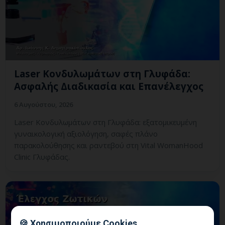
Laser Κονδυλωμάτων στη Γλυφάδα:
Ασφαλής Διαδικασία και Επανέλεγχος
6 Αυγούστου, 2026
Laser Κονδυλωμάτων στη Γλυφάδα: εξατομικευμένη
γυναικολογική αξιολόγηση, σαφές πλάνο
παρακολούθησης και ραντεβού στη Vital WomanHood
Clinic Γλυφάδας.
🍪 Χρησιμοποιούμε Cookies