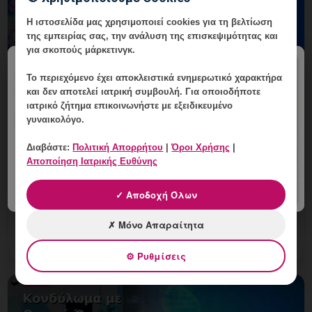
Η ιστοσελίδα μας χρησιμοποιεί cookies για τη βελτίωση
της εμπειρίας σας, την ανάλυση της επισκεψιμότητας και
για σκοπούς μάρκετινγκ.
×
Το περιεχόμενο έχει
αποκλειστικά ενημερωτικό χαρακτήρα
και δεν αποτελεί ιατρική συμβουλή. Για οποιοδήποτε
ιατρικό ζήτημα επικοινωνήστε με εξειδικευμένο
γυναικολόγο.
Έλεγχος Ζωτικών Σημείων πριν τη
Θεραπεία: Πότε Είναι Απαραίτητος;
Διαβάστε:
Πολιτική Απορρήτου
|
Όροι Χρήσης
|
Αποποίηση Ιατρικής Ευθύνης
6 Αυγούστου, 2026
Έλεγχος Ζωτικών Σημείων πριν τη Θεραπεία:
✓ Αποδοχή Όλων
εξατομικευμένη γυναικολογική αξιολόγηση, σαφές
πλάνο παρακολούθησης και ραντεβού στη Vital
✗ Μόνο Απαραίτητα
WomanHood Clinic Γλυφ
⚙ Ρυθμίσεις