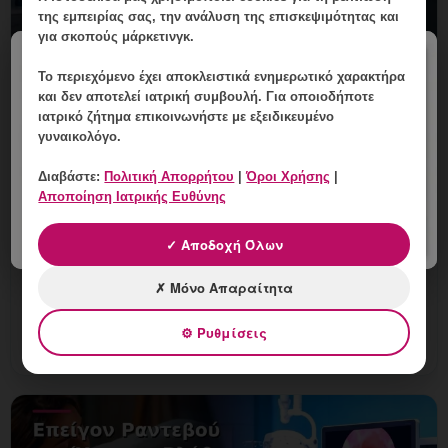
της εμπειρίας σας, την ανάλυση της επισκεψιμότητας και
για σκοπούς μάρκετινγκ.
×
Το περιεχόμενο έχει
αποκλειστικά ενημερωτικό χαρακτήρα
και δεν αποτελεί ιατρική συμβουλή. Για οποιοδήποτε
ιατρικό ζήτημα επικοινωνήστε με εξειδικευμένο
γυναικολόγο.
Κολύμπι μετά από Θεραπεία
Διαβάστε:
Πολιτική Απορρήτου
|
Όροι Χρήσης
|
Αποποίηση Ιατρικής Ευθύνης
Κονδυλωμάτων: Πότε Επιτρέπεται;
6 Αυγούστου, 2026
✓ Αποδοχή Όλων
Κολύμπι μετά από Θεραπεία Κονδυλωμάτων:
✗ Μόνο Απαραίτητα
εξατομικευμένη γυναικολογική αξιολόγηση, σαφές
πλάνο παρακολούθησης και ραντεβού στη Vital
⚙ Ρυθμίσεις
WomanHood Clinic Γλυφάδ