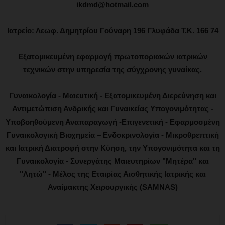
ikdmd@hotmail.com
Ιατρείο: Λεωφ. Δημητρίου Γούναρη 196 Γλυφάδα Τ.Κ. 166 74
Εξατομικευμένη εφαρμογή πρωτοποριακών ιατρικών
τεχνικών στην υπηρεσία της σύγχρονης γυναίκας.
Γυναικολογία - Μαιευτική - Εξατομικευμένη Διερεύνηση και
Αντιμετώπιση Ανδρικής και Γυναικείας Υπογονιμότητας -
Υποβοηθούμενη Αναπαραγωγή -Επιγενετική - Εφαρμοσμένη
Γυναικολογική Βιοχημεία – Ενδοκρινολογία - Μικροθρεπτική
και Ιατρική Διατροφή στην Κύηση, την Υπογονιμότητα και τη
Γυναικολογία - Συνεργάτης Μαιευτηρίων "Μητέρα" και
"Λητώ" - Μέλος της Εταιρίας Αισθητικής Ιατρικής και
Αναίμακτης Χειρουργικής (SAMNAS)