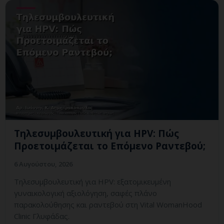
Τηλεσυμβουλευτική για HPV: Πώς
Προετοιμάζεται το Επόμενο Ραντεβού;
6 Αυγούστου, 2026
Τηλεσυμβουλευτική για HPV: εξατομικευμένη
γυναικολογική αξιολόγηση, σαφές πλάνο
παρακολούθησης και ραντεβού στη Vital WomanHood
Clinic Γλυφάδας.