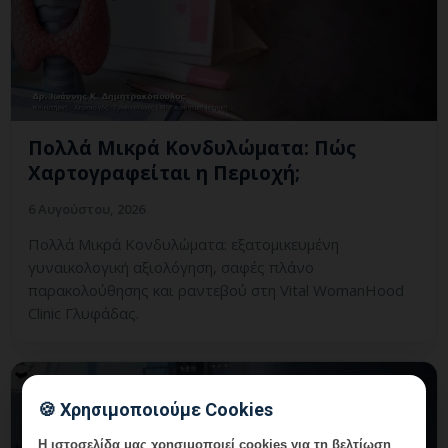
Πολλά Μικρά Κονδυλώματα: Πώς
Χαρτογραφείται η Περιοχή;
6 Αυγούστου, 2026
Πολλά Μικρά Κονδυλώματα: εξατομικευμένη
γυναικολογική αξιολόγηση, σαφές πλάνο
παρακολούθησης και ραντεβού στη Vital WomanHood
Clinic Γλυφάδας.
🍪 Χρησιμοποιούμε Cookies
Η ιστοσελίδα μας χρησιμοποιεί cookies για τη βελτίωση