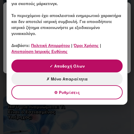
για σκοπούς μάρκετινγκ.
×
Το περιεχόμενο έχει
αποκλειστικά ενημερωτικό χαρακτήρα
και δεν αποτελεί ιατρική συμβουλή. Για οποιοδήποτε
Ιστολογική Εξέταση Μετά από
ιατρικό ζήτημα επικοινωνήστε με εξειδικευμένο
Επέμβαση στη Μήτρα: Πώς
γυναικολόγο.
Ερμηνεύεται;
Διαβάστε:
Πολιτική Απορρήτου
|
Όροι Χρήσης
|
9 Αυγούστου, 2026
Αποποίηση Ιατρικής Ευθύνης
Ιστολογική Εξέταση Μετά από Επέμβαση στη Μήτρα:
✓ Αποδοχή Όλων
Πώς Ερμηνεύεται; Εξειδικευμένη γυναικολογική
αξιολόγηση της μήτρας και εξατομικευμένη καθοδήγηση
✗ Μόνο Απαραίτητα
στη Γλυφάδ
⚙ Ρυθμίσεις