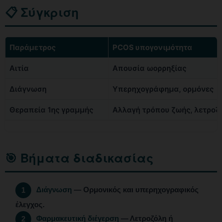
📋 Σύγκριση
Παράμετρος
PCOS υπογονιμότητα
Αιτία
Απουσία ωορρηξίας
Διάγνωση
Υπερηχογράφημα, ορμόνες
Θεραπεία 1ης γραμμής
Αλλαγή τρόπου ζωής, λετροζ
🎯 Βήματα διαδικασίας
Διάγνωση
— Ορμονικός και υπερηχογραφικός
1
έλεγχος.
Φαρμακευτική διέγερση
— Λετροζόλη ή
2