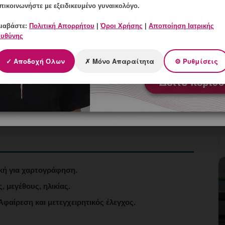
πικοινωνήστε με εξειδικευμένο γυναικολόγο.
ιαβάστε:
Πολιτική Απορρήτου
|
Όροι Χρήσης
|
Αποποίηση Ιατρικής
υθύνης
διατήρηση μήτρας
✓ Αποδοχή Όλων
✗ Μόνο Απαραίτητα
⚙ Ρυθμίσεις
 υστεροσκοπική, ανοιχτή
κή για χαρτογράφηση.
 μεγέθους, ηλικίας.
φαίρεση και μετεγχειρητικός έλεγχος.