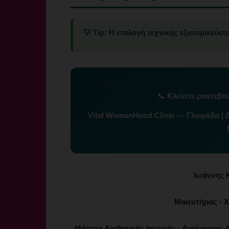
💡 Tip:
Η επιλογή τεχνικής εξατομικεύετα
📞
Κλείστε ραντεβο
Vital WomanHood Clinic — Γλυφάδα | 
Ιωάννης 
Μαιευτήρας - Χ
Μάστερ Αισθητικής Ιατρικής - Αναίμακτης Α