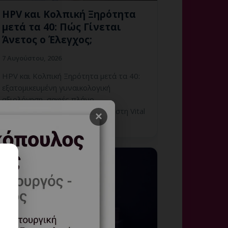
HPV και Κολπική Ξηρότητα
μετά τα 40: Πώς Γίνεται
Άνετος ο Έλεγχος;
7 Αυγούστου, 2026
HPV και Κολπική Ξηρότητα μετά τα 40:
εξατομικευμένη γυναικολογική
αξιολόγηση, σαφές πλάνο
παρακολούθησης και ραντεβού στη Vital
×
WomanHood Clinic Γλυφάδας.