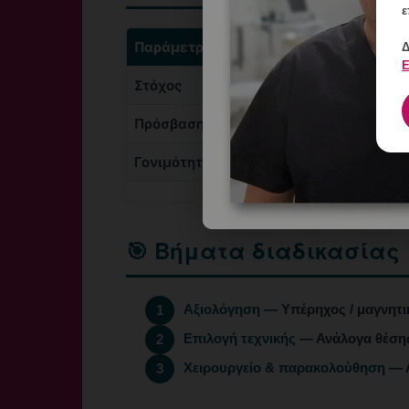
ε
Παράμετρος
μυωματεκτομή
Δ
Ε
Στόχος
Αφαίρεση όζων, 
Πρόσβαση
Λαπαροσκοπική,
Γονιμότητα
Διατηρείται
🎯 Βήματα διαδικασίας
Αξιολόγηση
— Υπέρηχος / μαγνητι
1
Επιλογή τεχνικής
— Ανάλογα θέσης,
2
Χειρουργείο & παρακολούθηση
— Α
3