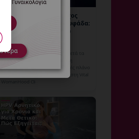
Ολοκληρωμένος Έλεγχος
HPV μετά τα 40 στη Γλυφάδα:
Πρόληψη και Follow-up
7 Αυγούστου, 2026
Ολοκληρωμένος Έλεγχος HPV μετά τα
40 στη Γλυφάδα: εξατομικευμένη
γυναικολογική αξιολόγηση, σαφές πλάνο
παρακολούθησης και ραντεβού στη Vital
WomanHood Cli