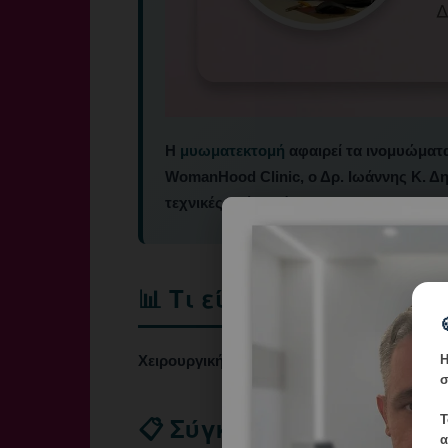
Η
μυωματεκτομή
αφαιρεί τα ινομυώματα 
WomanHood Clinic, ο Δρ. Ιωάννης Κ. Δ
τεχνικές ανά περίπτωση.
📊 Τι είναι
Η
Χειρουργική αφαίρεση μυωμάτων με διατήρ
σ
📋 Σύγκριση
Τ
α