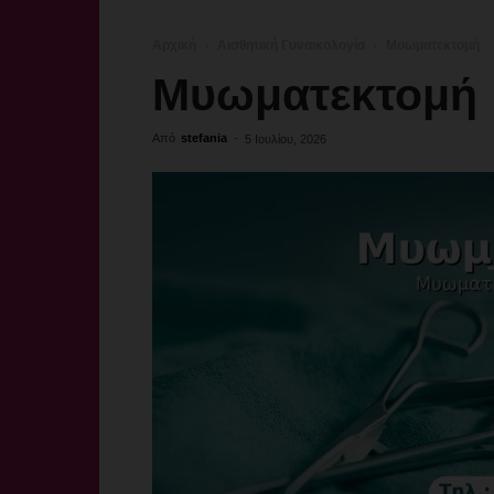
Αρχική
Αισθητική Γυναικολογία
Μυωματεκτομή
Μυωματεκτομή
Από
stefania
-
5 Ιουλίου, 2026