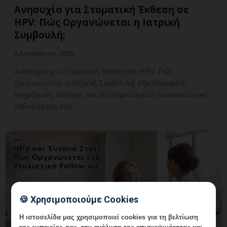
Ανησυχία για Στοματική Έκθεση σε
HPV: Πώς Οργανώνεται η Ιατρική
Συμβουλή;
8 Αυγούστου, 2026
Ανησυχία για Στοματική Έκθεση σε HPV: Πώς
Οργανώνεται η Ιατρική Συμβουλή; Εξειδικευμένη
ενημέρωση, έλεγχος και εξατομικευμένη γυναικολογική
καθοδήγηση στη
🍪 Χρησιμοποιούμε Cookies
Η ιστοσελίδα μας χρησιμοποιεί cookies για τη βελτίωση