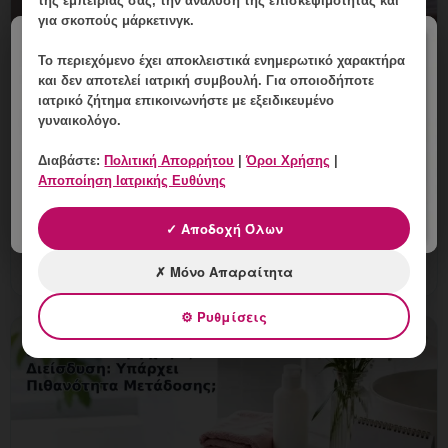
της εμπειρίας σας, την ανάλυση της επισκεψιμότητας και
για σκοπούς μάρκετινγκ.
×
Το περιεχόμενο έχει
αποκλειστικά ενημερωτικό χαρακτήρα
HPV και Έντονο Στρες: Πώς
και δεν αποτελεί ιατρική συμβουλή. Για οποιοδήποτε
Οργανώνεται ένα Ρεαλιστικό Follow-
ιατρικό ζήτημα επικοινωνήστε με εξειδικευμένο
γυναικολόγο.
up;
Διαβάστε:
Πολιτική Απορρήτου
|
Όροι Χρήσης
|
8 Αυγούστου, 2026
Αποποίηση Ιατρικής Ευθύνης
HPV και Έντονο Στρες: Πώς Οργανώνεται ένα
Ρεαλιστικό Follow-up; Εξειδικευμένη ενημέρωση,
✓ Αποδοχή Όλων
έλεγχος και εξατομικευμένη γυναικολογική καθοδήγηση
στη Γλυφάδα.
✗ Μόνο Απαραίτητα
⚙ Ρυθμίσεις