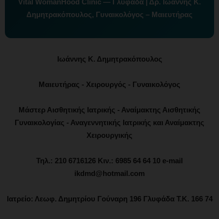
Vital WomanHood Clinic — Γλυφάδα | Δρ. Ιωάννης Κ.
Δημητρακόπουλος, Γυναικολόγος – Μαιευτήρας
Ιωάννης Κ. Δημητρακόπουλος
Μαιευτήρας - Χειρουργός - Γυναικολόγος
Μάστερ Αισθητικής Ιατρικής - Αναίμακτης Αισθητικής
Γυναικολογίας - Αναγεννητικής Ιατρικής και Αναίμακτης
Χειρουργικής
Τηλ.: 210 6716126 Κιν.: 6985 64 64 10 e-mail
ikdmd@hotmail.com
Ιατρείο: Λεωφ. Δημητρίου Γούναρη 196 Γλυφάδα Τ.Κ. 166 74