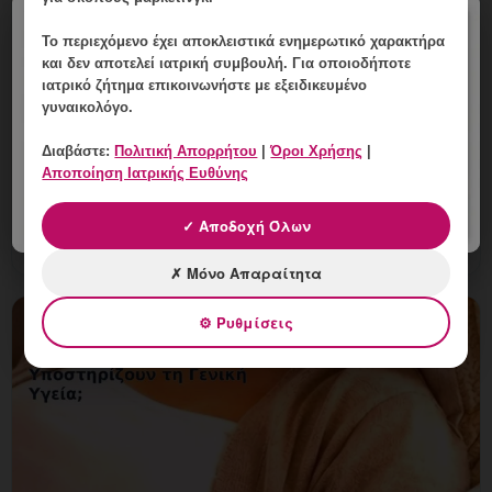
×
Το περιεχόμενο έχει
αποκλειστικά ενημερωτικό χαρακτήρα
Κονδυλώματα που Αιμορραγούν: Πότε
και δεν αποτελεί ιατρική συμβουλή. Για οποιοδήποτε
Χρειάζεται Άμεσο Ραντεβού;
ιατρικό ζήτημα επικοινωνήστε με εξειδικευμένο
γυναικολόγο.
8 Αυγούστου, 2026
Διαβάστε:
Πολιτική Απορρήτου
|
Όροι Χρήσης
|
Κονδυλώματα που Αιμορραγούν: Πότε Χρειάζεται
Αποποίηση Ιατρικής Ευθύνης
Άμεσο Ραντεβού; Εξειδικευμένη ενημέρωση, έλεγχος και
εξατομικευμένη γυναικολογική καθοδήγηση στη
✓ Αποδοχή Όλων
Γλυφάδα.
✗ Μόνο Απαραίτητα
⚙ Ρυθμίσεις