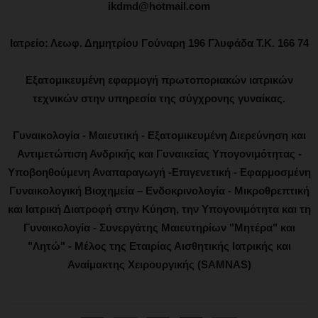
ikdmd@hotmail.com
Ιατρείο: Λεωφ. Δημητρίου Γούναρη 196 Γλυφάδα Τ.Κ. 166 74
Εξατομικευμένη εφαρμογή πρωτοποριακών ιατρικών
τεχνικών στην υπηρεσία της σύγχρονης γυναίκας.
Γυναικολογία - Μαιευτική - Εξατομικευμένη Διερεύνηση και
Αντιμετώπιση Ανδρικής και Γυναικείας Υπογονιμότητας -
Υποβοηθούμενη Αναπαραγωγή -Επιγενετική - Εφαρμοσμένη
Γυναικολογική Βιοχημεία – Ενδοκρινολογία - Μικροθρεπτική
και Ιατρική Διατροφή στην Κύηση, την Υπογονιμότητα και τη
Γυναικολογία - Συνεργάτης Μαιευτηρίων "Μητέρα" και
"Λητώ" - Μέλος της Εταιρίας Αισθητικής Ιατρικής και
Αναίμακτης Χειρουργικής (SAMNAS)