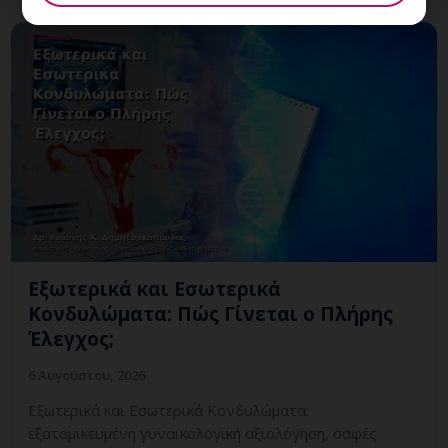
Εξωτερικά και Εσωτερικά
Κονδυλώματα: Πώς Γίνεται ο Πλήρης
Έλεγχος;
6 Αυγούστου, 2026
Εξωτερικά και Εσωτερικά Κονδυλώματα:
εξατομικευμένη γυναικολογική αξιολόγηση, σαφές