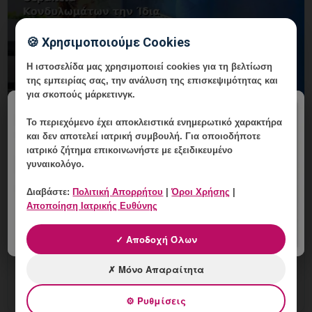
🍪 Χρησιμοποιούμε Cookies
Η ιστοσελίδα μας χρησιμοποιεί cookies για τη βελτίωση
της εμπειρίας σας, την ανάλυση της επισκεψιμότητας και
για σκοπούς μάρκετινγκ.
×
Το περιεχόμενο έχει
αποκλειστικά ενημερωτικό χαρακτήρα
και δεν αποτελεί ιατρική συμβουλή. Για οποιοδήποτε
ιατρικό ζήτημα επικοινωνήστε με εξειδικευμένο
Θεραπεία Κονδυλωμάτων την Ίδια
γυναικολόγο.
Ημέρα με την Εξέταση: Πότε Είναι
Διαβάστε:
Πολιτική Απορρήτου
|
Όροι Χρήσης
|
Εφικτή;
Αποποίηση Ιατρικής Ευθύνης
6 Αυγούστου, 2026
✓ Αποδοχή Όλων
Θεραπεία Κονδυλωμάτων την Ίδια Ημέρα με την
Εξέταση: εξατομικευμένη γυναικολογική αξιολόγηση,
✗ Μόνο Απαραίτητα
σαφές πλάνο παρακολούθησης και ραντεβού στη Vital
WomanHood
⚙ Ρυθμίσεις