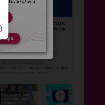
Κονδυλώματα και Ακράτεια
Ούρων: Πώς Προστατεύεται
το Δέρμα;
6 Αυγούστου, 2026
Κονδυλώματα και Ακράτεια Ούρων:
εξατομικευμένη γυναικολογική
αξιολόγηση, σαφές πλάνο
παρακολούθησης και ραντεβού στη Vital
WomanHood Clinic Γλυφάδας.