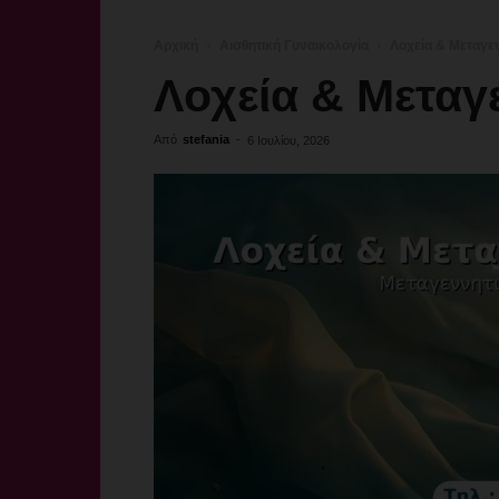
Αρχική
Αισθητική Γυναικολογία
Λοχεία & Μεταγε
Λοχεία & Μεταγ
Από
stefania
-
6 Ιουλίου, 2026