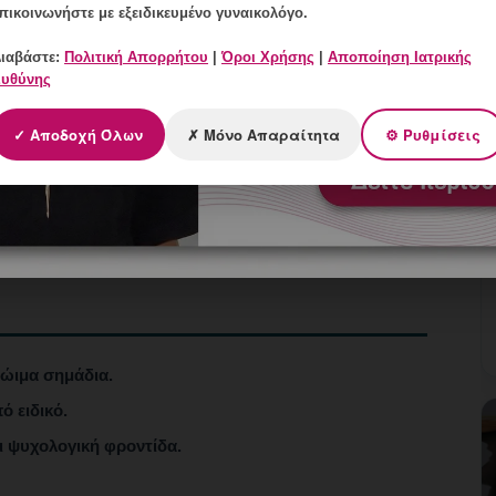
πικοινωνήστε με εξειδικευμένο γυναικολόγο.
 διάθεση
ιαβάστε:
Πολιτική Απορρήτου
|
Όροι Χρήσης
|
Αποποίηση Ιατρικής
υθύνης
ς 2 εβδομάδες
✓ Αποδοχή Όλων
✗ Μόνο Απαραίτητα
⚙ Ρυθμίσεις
σία, άγχος, αϋπνία
κολούθηση, ψυχοθεραπεία
ώιμα σημάδια.
ό ειδικό.
 ψυχολογική φροντίδα.