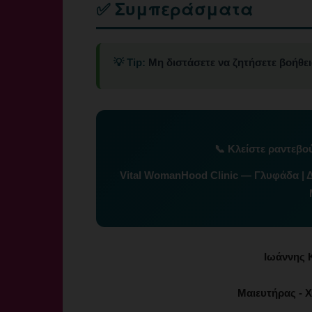
✅ Συμπεράσματα
💡 Tip:
Μη διστάσετε να ζητήσετε βοήθεια
📞
Κλείστε ραντεβο
Vital WomanHood Clinic — Γλυφάδα | 
Ιωάννης 
Μαιευτήρας - Χ