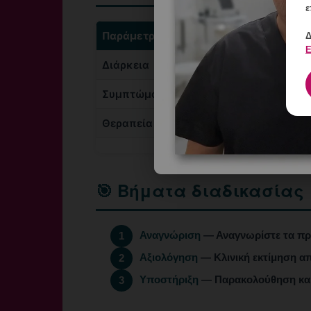
ε
Παράμετρος
μεταγεννητική
Δ
Ε
Διάρκεια
Λίγες μέρες έω
Συμπτώματα
Κλάμα, ευαισθη
Θεραπεία
Στήριξη, παρα
🎯 Βήματα διαδικασίας
Αναγνώριση
— Αναγνωρίστε τα πρ
1
Αξιολόγηση
— Κλινική εκτίμηση απ
2
Υποστήριξη
— Παρακολούθηση και
3