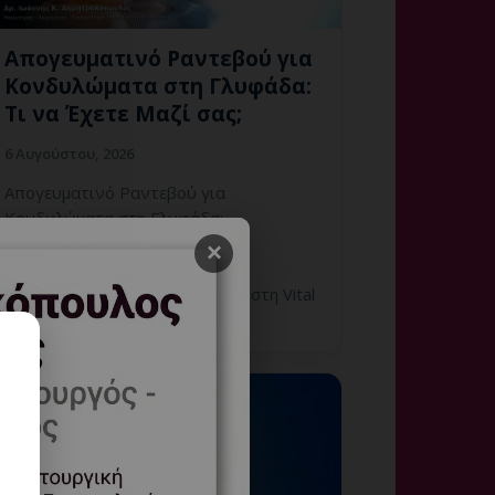
Απογευματινό Ραντεβού για
Κονδυλώματα στη Γλυφάδα:
Τι να Έχετε Μαζί σας;
6 Αυγούστου, 2026
Απογευματινό Ραντεβού για
Κονδυλώματα στη Γλυφάδα:
εξατομικευμένη γυναικολογική
×
αξιολόγηση, σαφές πλάνο
παρακολούθησης και ραντεβού στη Vital
WomanHood Cl