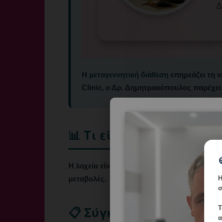
Η
μεταγεννητική διάθεση
επηρεάζει τη ν
Clinic, ο Δρ. Δημητρακόπουλος παρέχει
📊 Τι είναι
Η λοχεία είναι η περίοδος 6 εβδομάδων μετά
Η
μεταβολές.
σ
📋 Σύγκριση
Τ
α