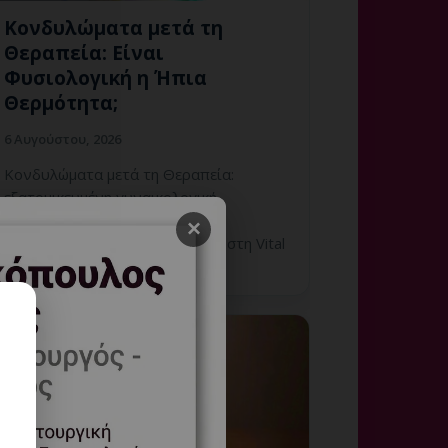
Κονδυλώματα μετά τη
Θεραπεία: Είναι
Φυσιολογική η Ήπια
Θερμότητα;
6 Αυγούστου, 2026
Κονδυλώματα μετά τη Θεραπεία:
εξατομικευμένη γυναικολογική
αξιολόγηση, σαφές πλάνο
×
παρακολούθησης και ραντεβού στη Vital
WomanHood Clinic Γλυφάδας.