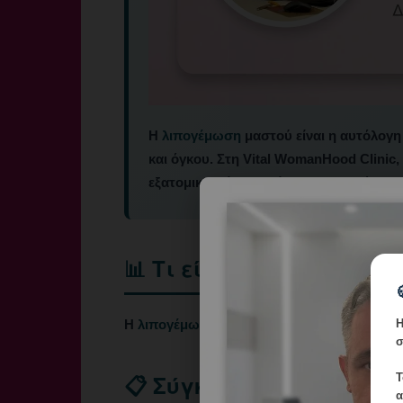
Η
λιπογέμωση
μαστού είναι η αυτόλογ
και όγκου. Στη Vital WomanHood Clinic
εξατομικευμένα τη μέθοδο με ασφάλεια κ
📊 Τι είναι
Η
Η
λιπογέμωση
χρησιμοποιεί λίπος από τον 
σ
📋 Σύγκριση
Τ
α