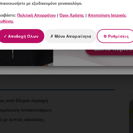
πικοινωνήστε με εξειδικευμένο γυναικολόγο.
λιπογέμωση
ιαβάστε:
Πολιτική Απορρήτου
|
Όροι Χρήσης
|
Αποποίηση Ιατρικής
υθύνης
Αυτόλογο λίπος
✓ Αποδοχή Όλων
✗ Μόνο Απαραίτητα
⚙ Ρυθμίσεις
Φυσικό, μόνιμο
Ελάχιστες
ς από δότρια περιοχή.
πομόνωση λιποκυττάρων.
 με λεπτές κάνουλες.