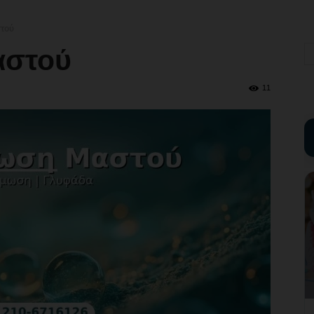
τού
αστού
11