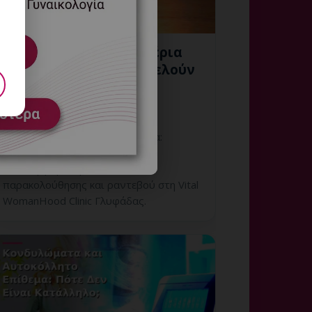
Κονδυλώματα και Αιθέρια
Έλαια: Γιατί Δεν Αποτελούν
Θεραπεία;
6 Αυγούστου, 2026
Κονδυλώματα και Αιθέρια Έλαια:
εξατομικευμένη γυναικολογική
αξιολόγηση, σαφές πλάνο
παρακολούθησης και ραντεβού στη Vital
WomanHood Clinic Γλυφάδας.