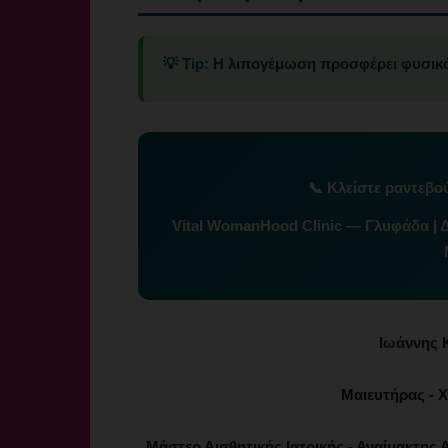
💡 Tip:
Η λιπογέμωση προσφέρει φυσικό
📞
Κλείστε ραντεβο
Vital WomanHood Clinic — Γλυφάδα | 
Ιωάννης 
Μαιευτήρας - Χ
Μάστερ Αισθητικής Ιατρικής - Αναίμακτης Α