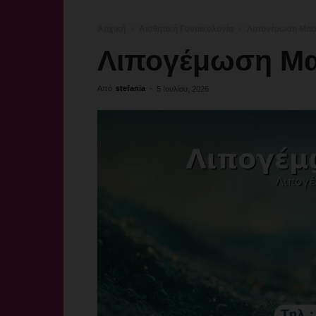
Αρχική
Αισθητική Γυναικολογία
Λιπογέμωση Μασ
Λιπογέμωση Μ
Από
stefania
-
5 Ιουλίου, 2026