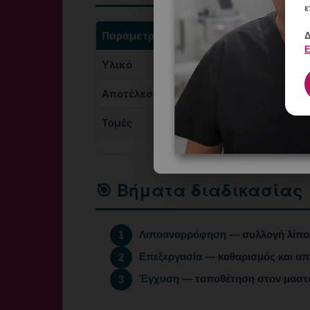
ε
Παράμετρος
Δ
Ε
Υλικό
Αποτέλεσμα
Τομές
🎯 Βήματα διαδικασίας
Λιποαναρρόφηση
— συλλογή λίπου
1
Επεξεργασία
— καθαρισμός και α
2
Έγχυση
— τοποθέτηση στον μαστό
3