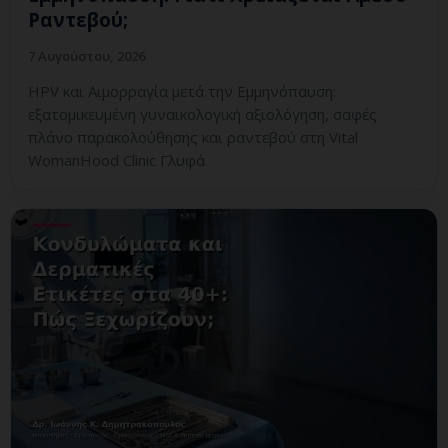
Ραντεβού;
7 Αυγούστου, 2026
HPV και Αιμορραγία μετά την Εμμηνόπαυση:
εξατομικευμένη γυναικολογική αξιολόγηση, σαφές
πλάνο παρακολούθησης και ραντεβού στη Vital
WomanHood Clinic Γλυφά