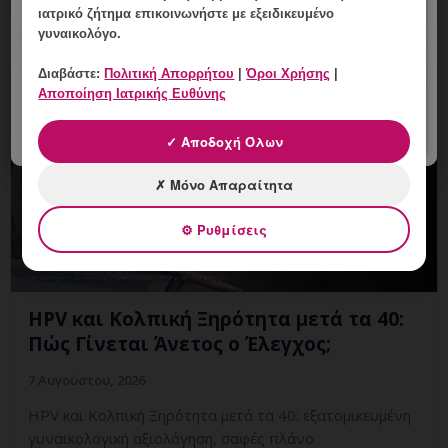
Clinic Γλυφάδας.
ιατρικό ζήτημα επικοινωνήστε με εξειδικευμένο
γυναικολόγο.
Διαβάστε:
Πολιτική Απορρήτου
|
Όροι Χρήσης
|
Αποποίηση Ιατρικής Ευθύνης
✓ Αποδοχή Όλων
✗ Μόνο Απαραίτητα
⚙ Ρυθμίσεις
HPV και Κολπική Ξηρότητα μετά τα 40:
Πώς Γίνεται Άνετος ο Έλεγχος;
7 Αυγούστου, 2026
HPV και Κολπική Ξηρότητα μετά τα 40: εξατομικευμένη
γυναικολογική αξιολόγηση, σαφές πλάνο