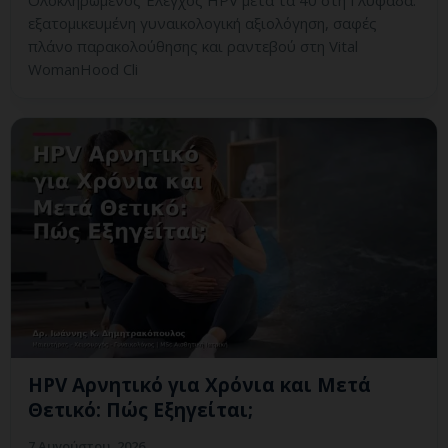
εξατομικευμένη γυναικολογική αξιολόγηση, σαφές
πλάνο παρακολούθησης και ραντεβού στη Vital
WomanHood Cli
HPV Αρνητικό για Χρόνια και Μετά
Θετικό: Πώς Εξηγείται;
7 Αυγούστου, 2026