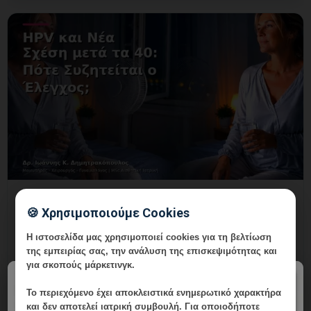
HPV και Νέα Σχέση μετά τα 40: Πότε
🍪 Χρησιμοποιούμε Cookies
Συζητείται ο Έλεγχος;
Η ιστοσελίδα μας χρησιμοποιεί cookies για τη βελτίωση
7 Αυγούστου, 2026
της εμπειρίας σας, την ανάλυση της επισκεψιμότητας και
HPV και Νέα Σχέση μετά τα 40: εξατομικευμένη
για σκοπούς μάρκετινγκ.
×
γυναικολογική αξιολόγηση, σαφές πλάνο
Το περιεχόμενο έχει
αποκλειστικά ενημερωτικό χαρακτήρα
παρακολούθησης και ραντεβού στη Vital WomanHood
και δεν αποτελεί ιατρική συμβουλή. Για οποιοδήποτε