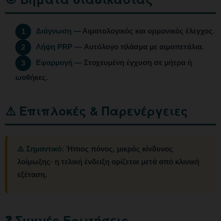
Διάγνωση
— Αιματολογικός και ορμονικός έλεγχος.
1
Λήψη PRP
— Αυτόλογο πλάσμα με αιμοπετάλια.
2
Εφαρμογή
— Στοχευμένη έγχυση σε μήτρα ή
3
ωοθήκες.
⚠️ Επιπλοκές & Παρενέργειες
⚠️ Σημαντικό:
Ήπιος πόνος, μικρός κίνδυνος
λοίμωξης· η τελική ένδειξη ορίζεται μετά από κλινική
εξέταση.
❓ Συχνές Ερωτήσεις