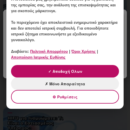
της εμπειρίας σας, την ανάλυση της επισκεψιμότητας και
για σκοπούς μάρκετινγκ.
×
Το περιεχόμενο έχει
αποκλειστικά ενημερωτικό χαρακτήρα
και δεν αποτελεί ιατρική συμβουλή. Για οποιοδήποτε
ιατρικό ζήτημα επικοινωνήστε με εξειδικευμένο
Ιστολογική Εξέταση Μετά από
γυναικολόγο.
Επέμβαση στη Μήτρα: Πώς
Ερμηνεύεται;
Διαβάστε:
Πολιτική Απορρήτου
|
Όροι Χρήσης
|
Αποποίηση Ιατρικής Ευθύνης
9 Αυγούστου, 2026
✓ Αποδοχή Όλων
Ιστολογική Εξέταση Μετά από Επέμβαση στη Μήτρα:
Πώς Ερμηνεύεται; Εξειδικευμένη γυναικολογική
✗ Μόνο Απαραίτητα
αξιολόγηση της μήτρας και εξατομικευμένη καθοδήγηση
στη Γλυφάδ
⚙ Ρυθμίσεις