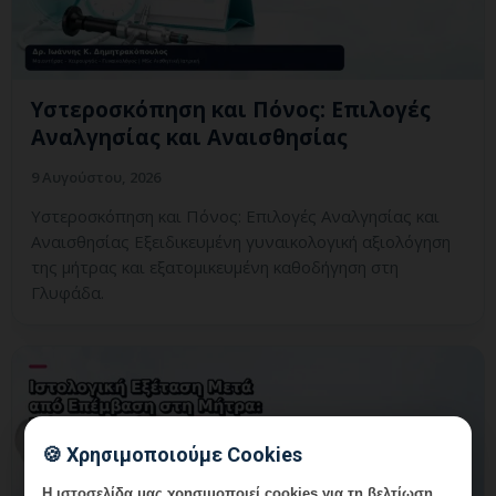
Υστεροσκόπηση και Πόνος: Επιλογές
Αναλγησίας και Αναισθησίας
9 Αυγούστου, 2026
Υστεροσκόπηση και Πόνος: Επιλογές Αναλγησίας και
Αναισθησίας Εξειδικευμένη γυναικολογική αξιολόγηση
της μήτρας και εξατομικευμένη καθοδήγηση στη
Γλυφάδα.
🍪 Χρησιμοποιούμε Cookies
Η ιστοσελίδα μας χρησιμοποιεί cookies για τη βελτίωση