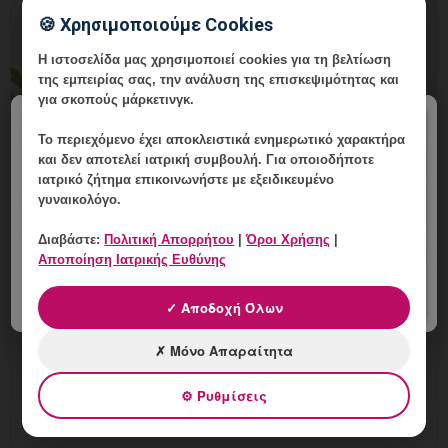
🍪 Χρησιμοποιούμε Cookies
Η ιστοσελίδα μας χρησιμοποιεί cookies για τη βελτίωση
της εμπειρίας σας, την ανάλυση της επισκεψιμότητας και
για σκοπούς μάρκετινγκ.
×
Το περιεχόμενο έχει
αποκλειστικά ενημερωτικό χαρακτήρα
και δεν αποτελεί ιατρική συμβουλή. Για οποιοδήποτε
ιατρικό ζήτημα επικοινωνήστε με εξειδικευμένο
γυναικολόγο.
Διαβάστε:
Πολιτική Απορρήτου
|
Όροι Χρήσης
|
HPV πριν από Εξωσωματική: Ποιος
Αποποίηση Ιατρικής Ευθύνης
Έλεγχος Μπορεί να Χρειαστεί;
✓ Αποδοχή Όλων
10 Αυγούστου, 2026
✗ Μόνο Απαραίτητα
HPV πριν από Εξωσωματική: Ποιος Έλεγχος Μπορεί να
Χρειαστεί; Εξειδικευμένη ενημέρωση, έλεγχος και
⚙ Ρυθμίσεις
εξατομικευμένη γυναικολογική καθοδήγηση στη
Γλυφάδα.