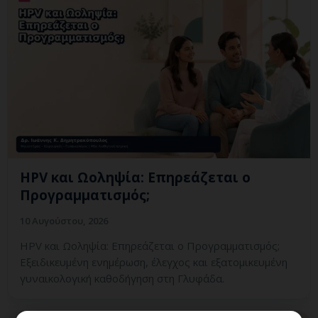
HPV και Ωοληψία: Επηρεάζεται ο
Προγραμματισμός;
10 Αυγούστου, 2026
HPV και Ωοληψία: Επηρεάζεται ο Προγραμματισμός;
Εξειδικευμένη ενημέρωση, έλεγχος και εξατομικευμένη
γυναικολογική καθοδήγηση στη Γλυφάδα.