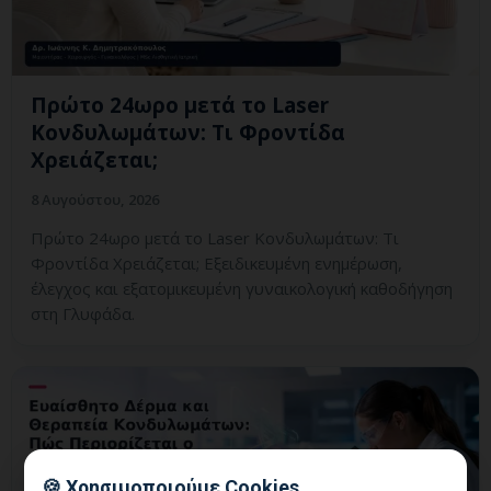
Πρώτο 24ωρο μετά το Laser
Κονδυλωμάτων: Τι Φροντίδα
Χρειάζεται;
8 Αυγούστου, 2026
Πρώτο 24ωρο μετά το Laser Κονδυλωμάτων: Τι
Φροντίδα Χρειάζεται; Εξειδικευμένη ενημέρωση,
έλεγχος και εξατομικευμένη γυναικολογική καθοδήγηση
στη Γλυφάδα.
🍪 Χρησιμοποιούμε Cookies