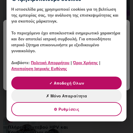
Η ιστοσελίδα μας χρησιμοποιεί cookies για τη βελτίωση
της εμπειρίας σας, την ανάλυση της επισκεψιμότητας και
για σκοπούς μάρκετινγκ.
×
Το περιεχόμενο έχει
αποκλειστικά ενημερωτικό χαρακτήρα
και δεν αποτελεί ιατρική συμβουλή. Για οποιοδήποτε
Ευαίσθητο Δέρμα και Θεραπεία
ιατρικό ζήτημα επικοινωνήστε με εξειδικευμένο
γυναικολόγο.
Κονδυλωμάτων: Πώς Περιορίζεται ο
Ερεθισμός;
Διαβάστε:
Πολιτική Απορρήτου
|
Όροι Χρήσης
|
Αποποίηση Ιατρικής Ευθύνης
8 Αυγούστου, 2026
Ευαίσθητο Δέρμα και Θεραπεία Κονδυλωμάτων: Πώς
✓ Αποδοχή Όλων
Περιορίζεται ο Ερεθισμός; Εξειδικευμένη ενημέρωση,
έλεγχος και εξατομικευμένη γυναικολογική καθοδήγηση
✗ Μόνο Απαραίτητα
στη Γ
⚙ Ρυθμίσεις