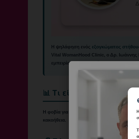
Η ψηλάφηση ενός
εξογκώματος στήθου
Vital WomanHood Clinic, ο Δρ. Ιωάννη
εμπειρία και ψυχραιμία.
📊 Τι είναι
Η
Η φοβία για εξογκώματα είναι υπερβολικός
σ
κακοήθεια.
Τ
α