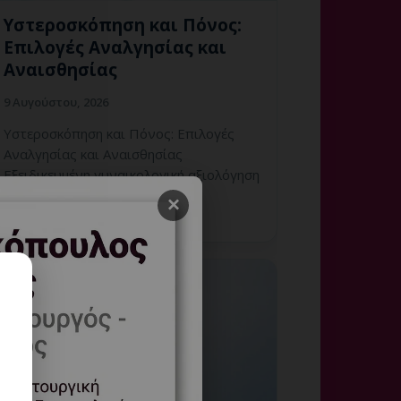
Υστεροσκόπηση και Πόνος:
Επιλογές Αναλγησίας και
Αναισθησίας
9 Αυγούστου, 2026
Υστεροσκόπηση και Πόνος: Επιλογές
Αναλγησίας και Αναισθησίας
Εξειδικευμένη γυναικολογική αξιολόγηση
της μήτρας και εξατομικευμένη
×
καθοδήγηση στη Γλυφάδα.