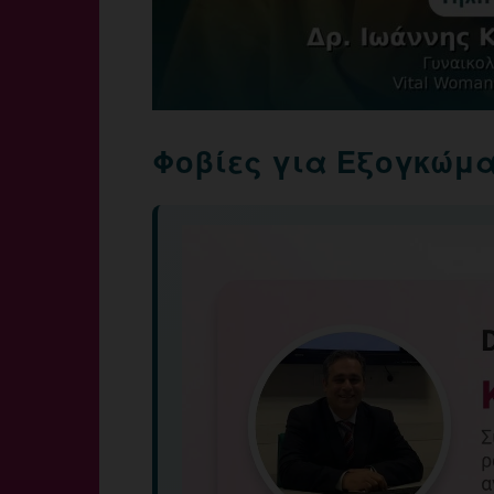
Φοβίες για Εξογκώμ