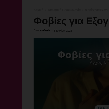
Αρχική
Αισθητική Γυναικολογία
Φοβίες για Εξογ
Φοβίες για Εξο
Από
stefania
-
5 Ιουλίου, 2026