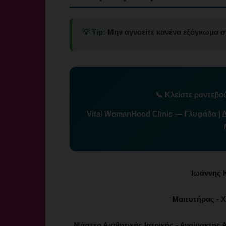
💡 Tip:
Μην αγνοείτε κανένα εξόγκωμα σ
📞
Κλείστε ραντεβο
Vital WomanHood Clinic — Γλυφάδα | 
Ιωάννης 
Μαιευτήρας - Χ
Μάστερ Αισθητικής Ιατρικής - Αναίμακτης Α