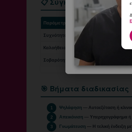
📋 Σύγκριση
ε
Δ
Ε
Παράμετρος
εξόγκωμα στή
Συχνότητα
8 στις 10 γυν
Καλοήθεια
~80% είναι αθ
Σοβαρότητα
Εξαρτάται από
🎯 Βήματα διαδικασίας
Ψηλάφηση
— Αυτοεξέταση ή κλινικ
1
Απεικόνιση
— Υπερηχογράφημα ή 
2
Γνωμάτευση
— Η τελική ένδειξη με
3