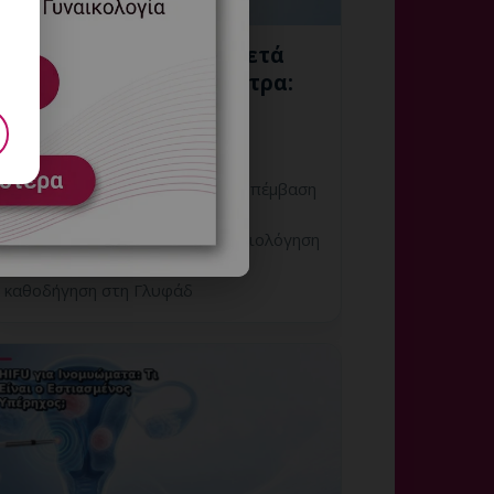
Ιστολογική Εξέταση Μετά
από Επέμβαση στη Μήτρα:
Πώς Ερμηνεύεται;
9 Αυγούστου, 2026
Ιστολογική Εξέταση Μετά από Επέμβαση
στη Μήτρα: Πώς Ερμηνεύεται;
Εξειδικευμένη γυναικολογική αξιολόγηση
της μήτρας και εξατομικευμένη
καθοδήγηση στη Γλυφάδ