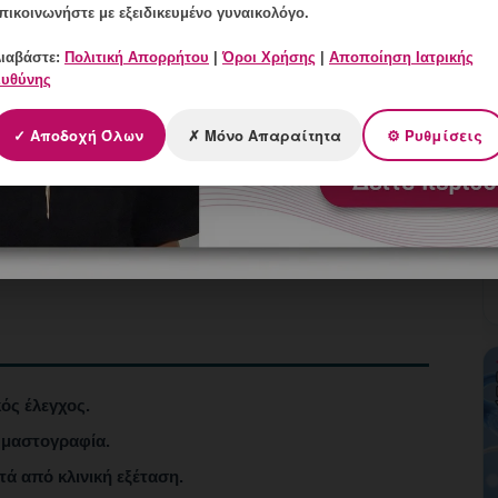
πικοινωνήστε με εξειδικευμένο γυναικολόγο.
ιαβάστε:
Πολιτική Απορρήτου
|
Όροι Χρήσης
|
Αποποίηση Ιατρικής
υθύνης
θους
αίκες ψηλαφούν κάποιο
✓ Αποδοχή Όλων
✗ Μόνο Απαραίτητα
⚙ Ρυθμίσεις
ώα (κύστη, ίνωμα)
 εξέταση & απεικόνιση
ός έλεγχος.
μαστογραφία.
τά από κλινική εξέταση.