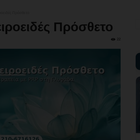
ροειδές Πρόσθετο
ιροειδές Πρόσθετο
22