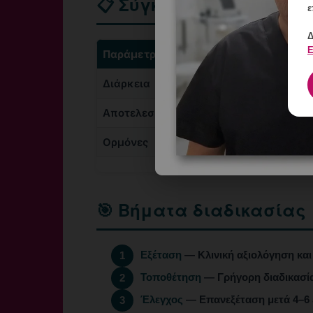
📋 Σύγκριση
ε
Δ
Ε
Παράμετρος
Διάρκεια
Αποτελεσματικότητα
Ορμόνες
🎯 Βήματα διαδικασίας
Εξέταση
— Κλινική αξιολόγηση και
1
Τοποθέτηση
— Γρήγορη διαδικασία
2
Έλεγχος
— Επανεξέταση μετά 4–6 
3