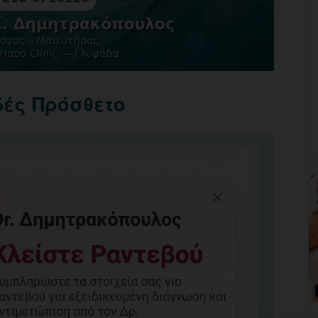
δές Πρόσθετο