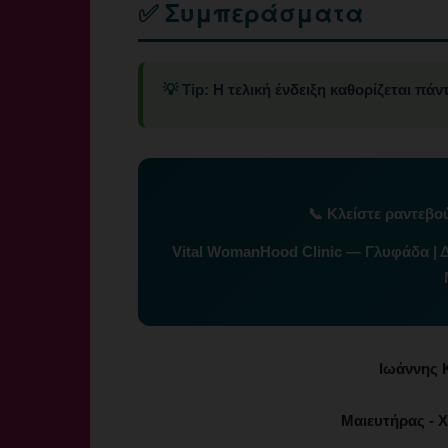
✅ Συμπεράσματα
💡 Tip:
Η τελική ένδειξη καθορίζεται πάν
📞
Κλείστε ραντεβο
Vital WomanHood Clinic — Γλυφάδα | 
Ιωάννης 
Μαιευτήρας - Χ