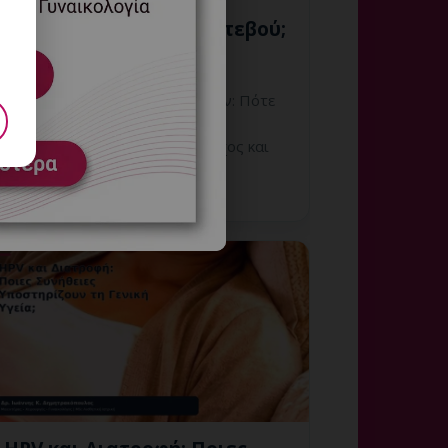
Αιμορραγούν: Πότε
Χρειάζεται Άμεσο Ραντεβού;
8 Αυγούστου, 2026
Κονδυλώματα που Αιμορραγούν: Πότε
Χρειάζεται Άμεσο Ραντεβού;
Εξειδικευμένη ενημέρωση, έλεγχος και
εξατομικευμένη γυναικολογική
καθοδήγηση στη Γλυφάδα.