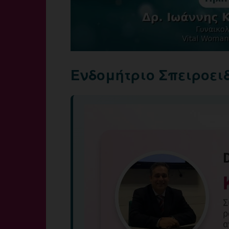
Ενδομήτριο Σπειροει