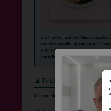
Στο
Vital WomanHood Clinic
, ο Δρ. Ιω
τοποθέτηση ενδομήτριου σπειροειδούς (
PRP
(πλάσμα πλούσιο σε αιμοπετάλια),
του ενδομητρίου.
📊 Τι είναι
Η
σ
Μικρή συσκευή σε σχήμα Τ που τοποθετείτα
Τ
α