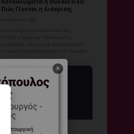
Κονδυλώματα ή Θυλακίτιδα:
Πώς Γίνεται η Διάκριση;
8 Αυγούστου, 2026
Κονδυλώματα ή Θυλακίτιδα: Πώς
Γίνεται η Διάκριση; Εξειδικευμένη
ενημέρωση, έλεγχος και εξατομικευμένη
γυναικολογική καθοδήγηση στη Γλυφάδα.
×
Κονδυλώματα που