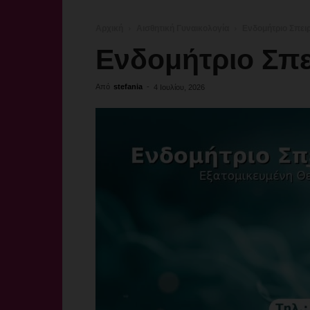
Αρχική
Αισθητική Γυναικολογία
Ενδομήτριο Σπει
Ενδομήτριο Σπε
Από
stefania
-
4 Ιουλίου, 2026