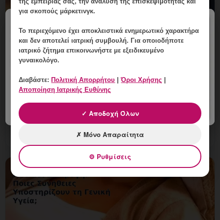
της εμπειρίας σας, την ανάλυση της επισκεψιμότητας και
για σκοπούς μάρκετινγκ.
×
Το περιεχόμενο έχει
αποκλειστικά ενημερωτικό χαρακτήρα
και δεν αποτελεί ιατρική συμβουλή. Για οποιοδήποτε
Κονδυλώματα που Αιμορραγούν: Πότε
ιατρικό ζήτημα επικοινωνήστε με εξειδικευμένο
γυναικολόγο.
Χρειάζεται Άμεσο Ραντεβού;
Διαβάστε:
Πολιτική Απορρήτου
|
Όροι Χρήσης
|
8 Αυγούστου, 2026
Αποποίηση Ιατρικής Ευθύνης
Κονδυλώματα που Αιμορραγούν: Πότε Χρειάζεται
Άμεσο Ραντεβού; Εξειδικευμένη ενημέρωση, έλεγχος και
✓ Αποδοχή Όλων
εξατομικευμένη γυναικολογική καθοδήγηση στη
Γλυφάδα.
✗ Μόνο Απαραίτητα
⚙ Ρυθμίσεις