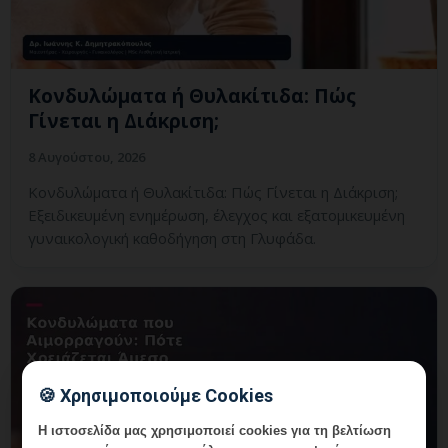
Κονδυλώματα ή Θυλακίτιδα: Πώς
Γίνεται η Διάκριση;
8 Αυγούστου, 2026
Κονδυλώματα ή Θυλακίτιδα: Πώς Γίνεται η Διάκριση;
Εξειδικευμένη ενημέρωση, έλεγχος και εξατομικευμένη
γυναικολογική καθοδήγηση στη Γλυφάδα.
🍪 Χρησιμοποιούμε Cookies
Η ιστοσελίδα μας χρησιμοποιεί cookies για τη βελτίωση