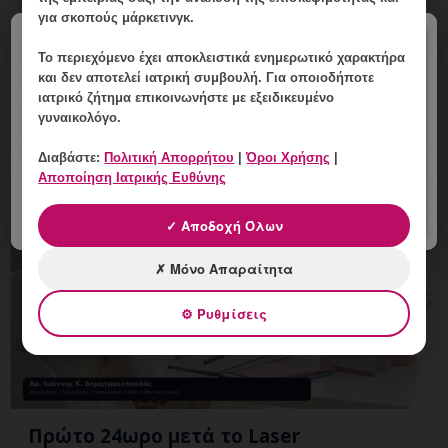
8 Αυγούστου, 2026
για σκοπούς μάρκετινγκ.
×
Κονδυλώματα και Νέος Σύντροφος: Ποιες Ερωτήσεις
Το περιεχόμενο έχει
αποκλειστικά ενημερωτικό χαρακτήρα
να Κάνετε στον Γιατρό; Εξειδικευμένη ενημέρωση,
και δεν αποτελεί ιατρική συμβουλή. Για οποιοδήποτε
έλεγχος και εξατομικευμένη γυναικολογική καθοδήγηση
ιατρικό ζήτημα επικοινωνήστε με εξειδικευμένο
στη Γλυ
γυναικολόγο.
Διαβάστε:
Πολιτική Απορρήτου
|
Όροι Χρήσης
|
Αποποίηση Ιατρικής Ευθύνης
✓ Αποδοχή Όλων
✗ Μόνο Απαραίτητα
⚙ Ρυθμίσεις
Πρώτο 24ωρο μετά το Laser