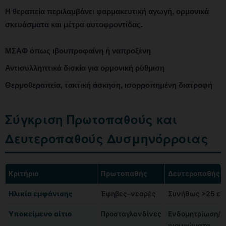
Η θεραπεία περιλαμβάνει φαρμακευτική αγωγή, ορμονικά
σκευάσματα και μέτρα αυτοφροντίδας.
ΜΣΑΦ όπως ιβουπροφαίνη ή ναπροξένη
Αντισυλληπτικά δισκία για ορμονική ρύθμιση
Θερμοθεραπεία, τακτική άσκηση, ισορροπημένη διατροφή
Σύγκριση Πρωτοπαθούς και
Δευτεροπαθούς Δυσμηνόρροιας
Κριτήριο
Πρωτοπαθής
Δευτεροπαθής
Ηλικία εμφάνισης
Έφηβες–νεαρές
Συνήθως >25 ε
Υποκείμενο αίτιο
Προσταγλανδίνες
Ενδομητρίωση/
ινομυώματα