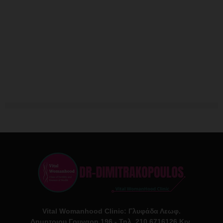
Vital Womanhood Clinic: Γλυφάδα Λεωφ.
Δημητριου Γουναρη 196 - Τηλ. 210 6716126 Κιν.