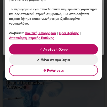
×
Το περιεχόμενο έχει
αποκλειστικά ενημερωτικό χαρακτήρα
Ιστολογική Εξέταση Μετά από
και δεν αποτελεί ιατρική συμβουλή. Για οποιοδήποτε
Επέμβαση στη Μήτρα: Πώς
ιατρικό ζήτημα επικοινωνήστε με εξειδικευμένο
Ερμηνεύεται;
γυναικολόγο.
9 Αυγούστου, 2026
Διαβάστε:
Πολιτική Απορρήτου
|
Όροι Χρήσης
|
Αποποίηση Ιατρικής Ευθύνης
Ιστολογική Εξέταση Μετά από Επέμβαση στη Μήτρα:
Πώς Ερμηνεύεται; Εξειδικευμένη γυναικολογική
✓ Αποδοχή Όλων
αξιολόγηση της μήτρας και εξατομικευμένη καθοδήγηση
στη Γλυφάδ
✗ Μόνο Απαραίτητα
⚙ Ρυθμίσεις