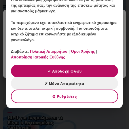
της εμπειρίας σας, την ανάλυση της επισκεψιμότητας και
για σκοπούς μάρκετινγκ.
×
Το περιεχόμενο έχει
αποκλειστικά ενημερωτικό χαρακτήρα
και δεν αποτελεί ιατρική συμβουλή. Για οποιοδήποτε
ιατρικό ζήτημα επικοινωνήστε με εξειδικευμένο
Ιστολογική Εξέταση Μετά από
γυναικολόγο.
Επέμβαση στη Μήτρα: Πώς
Ερμηνεύεται;
Διαβάστε:
Πολιτική Απορρήτου
|
Όροι Χρήσης
|
Αποποίηση Ιατρικής Ευθύνης
9 Αυγούστου, 2026
✓ Αποδοχή Όλων
Ιστολογική Εξέταση Μετά από Επέμβαση στη Μήτρα:
Πώς Ερμηνεύεται; Εξειδικευμένη γυναικολογική
✗ Μόνο Απαραίτητα
αξιολόγηση της μήτρας και εξατομικευμένη καθοδήγηση
στη Γλυφάδ
⚙ Ρυθμίσεις