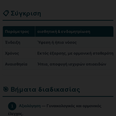
📋 Σύγκριση
Παράμετρος
αισθητική & ενδομητρίωση
Ένδειξη
Ύφεση ή ήπια νόσος
Χρόνος
Εκτός έξαρσης, με ορμονική σταθερότητ
Αναισθησία
Ήπια, αποφυγή ισχυρών οπιοειδών
🎯 Βήματα διαδικασίας
Αξιολόγηση
— Γυναικολογικός και ορμονικός
1
έλεγχος.