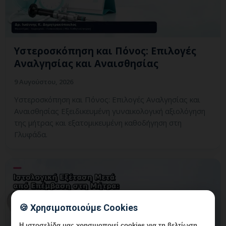
Υστεροσκόπηση και Πόνος: Επιλογές
Αναλγησίας και Αναισθησίας
9 Αυγούστου, 2026
Υστεροσκόπηση και Πόνος: Επιλογές Αναλγησίας και
Αναισθησίας Εξειδικευμένη γυναικολογική αξιολόγηση
της μήτρας και εξατομικευμένη καθοδήγηση στη
Γλυφάδα.
🍪 Χρησιμοποιούμε Cookies
Η ιστοσελίδα μας χρησιμοποιεί cookies για τη βελτίωση