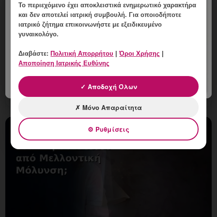
Το περιεχόμενο έχει
αποκλειστικά ενημερωτικό χαρακτήρα
Εξατομικευμένο Πλάνο Επόμενων
και δεν αποτελεί ιατρική συμβουλή. Για οποιοδήποτε
Βημάτων για HPV στη Γλυφάδα
ιατρικό ζήτημα επικοινωνήστε με εξειδικευμένο
γυναικολόγο.
6 Αυγούστου, 2026
Διαβάστε:
Πολιτική Απορρήτου
|
Όροι Χρήσης
|
Εξατομικευμένο Πλάνο Επόμενων Βημάτων για HPV
Αποποίηση Ιατρικής Ευθύνης
στη Γλυφάδα: εξατομικευμένη γυναικολογική
αξιολόγηση, σαφές πλάνο παρακολούθησης και
✓ Αποδοχή Όλων
ραντεβού στη Vital Woma
✗ Μόνο Απαραίτητα
⚙ Ρυθμίσεις