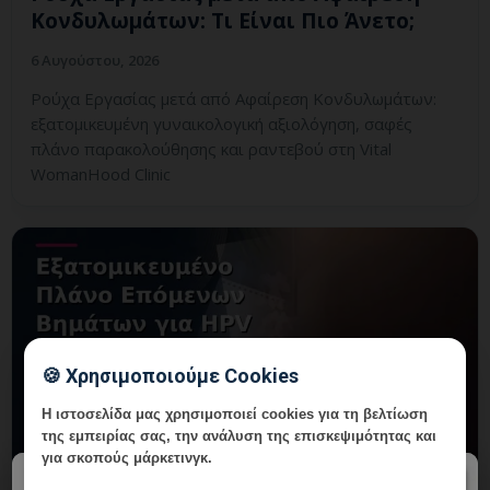
Κονδυλωμάτων: Τι Είναι Πιο Άνετο;
6 Αυγούστου, 2026
Ρούχα Εργασίας μετά από Αφαίρεση Κονδυλωμάτων:
εξατομικευμένη γυναικολογική αξιολόγηση, σαφές
πλάνο παρακολούθησης και ραντεβού στη Vital
WomanHood Clinic
🍪 Χρησιμοποιούμε Cookies
Η ιστοσελίδα μας χρησιμοποιεί cookies για τη βελτίωση
της εμπειρίας σας, την ανάλυση της επισκεψιμότητας και
για σκοπούς μάρκετινγκ.
×