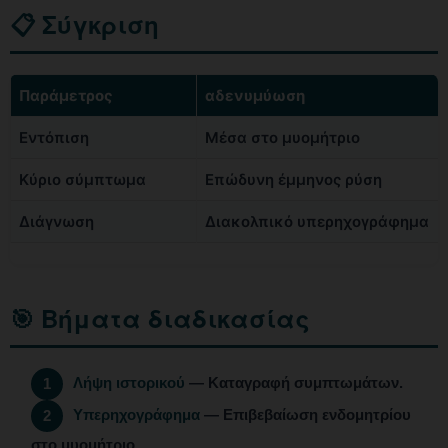
📋 Σύγκριση
Παράμετρος
αδενυμύωση
Εντόπιση
Μέσα στο μυομήτριο
Κύριο σύμπτωμα
Επώδυνη έμμηνος ρύση
Διάγνωση
Διακολπικό υπερηχογράφημα
🎯 Βήματα διαδικασίας
Λήψη ιστορικού
— Καταγραφή συμπτωμάτων.
1
Υπερηχογράφημα
— Επιβεβαίωση ενδομητρίου
2
στο μυομήτριο.