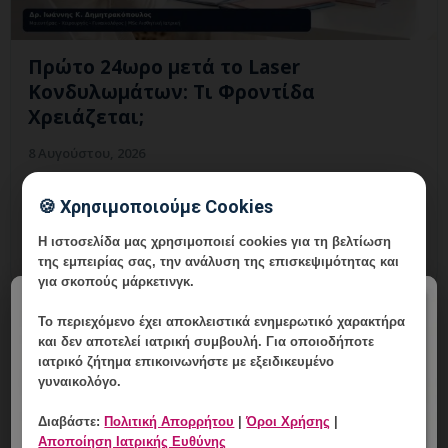
Πρώτο 24ωρο μετά το Laser
Κονδυλωμάτων: Τι Φροντίδα
Χρειάζεται;
8 Αυγούστου, 2026
Πρώτο 24ωρο μετά το Laser Κονδυλωμάτων: Τι
🍪 Χρησιμοποιούμε Cookies
Φροντίδα Χρειάζεται; Εξειδικευμένη ενημέρωση,
έλεγχος και εξατομικευμένη γυναικολογική καθοδήγηση
Η ιστοσελίδα μας χρησιμοποιεί cookies για τη βελτίωση
στη Γλυφάδα.
της εμπειρίας σας, την ανάλυση της επισκεψιμότητας και
για σκοπούς μάρκετινγκ.
×
Το περιεχόμενο έχει
αποκλειστικά ενημερωτικό χαρακτήρα
και δεν αποτελεί ιατρική συμβουλή. Για οποιοδήποτε
ιατρικό ζήτημα επικοινωνήστε με εξειδικευμένο
γυναικολόγο.
Διαβάστε:
Πολιτική Απορρήτου
|
Όροι Χρήσης
|
Αποποίηση Ιατρικής Ευθύνης