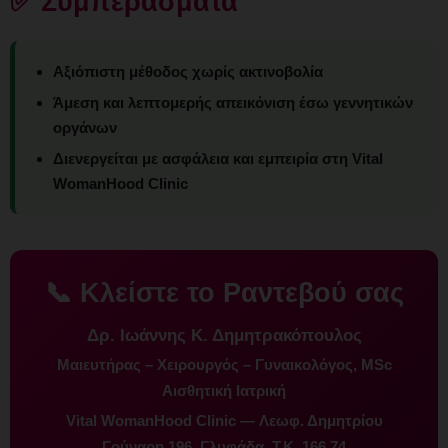
✅ Συμπεράσματα
Αξιόπιστη μέθοδος χωρίς ακτινοβολία
Άμεση και λεπτομερής απεικόνιση έσω γεννητικών
οργάνων
Διενεργείται με ασφάλεια και εμπειρία στη Vital
WomanHood Clinic
📞 Κλείστε το Ραντεβού σας
Δρ. Ιωάννης Κ. Δημητρακόπουλος
Μαιευτήρας – Χειρουργός – Γυναικολόγος, MSc
Αισθητική Ιατρική
Vital WomanHood Clinic — Λεωφ. Δημητρίου
Γούναρη 196, Γλυφάδα, Τ.Κ. 166 74