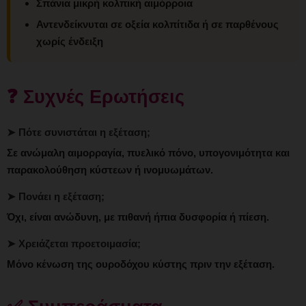
Σπάνια μικρή κολπική αιμόρροια
Αντενδείκνυται σε οξεία κολπίτιδα ή σε παρθένους
χωρίς ένδειξη
❓ Συχνές Ερωτήσεις
➤ Πότε συνιστάται η εξέταση;
Σε ανώμαλη αιμορραγία, πυελικό πόνο, υπογονιμότητα και
παρακολούθηση κύστεων ή ινομυωμάτων.
➤ Πονάει η εξέταση;
Όχι, είναι ανώδυνη, με πιθανή ήπια δυσφορία ή πίεση.
➤ Χρειάζεται προετοιμασία;
Μόνο κένωση της ουροδόχου κύστης πριν την εξέταση.