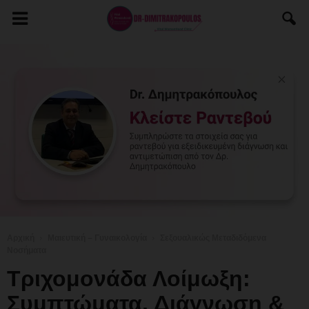
Αρχική
Μαιευτική – Γυναικολογία
Σεξουαλικώς Μεταδιδόμενα
Νοσήματα
Τριχομονάδα Λοίμωξη:
Συμπτώματα, Διάγνωση &