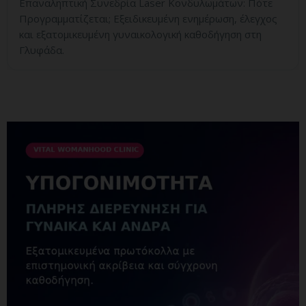
Επαναληπτική Συνεδρία Laser Κονδυλωμάτων: Πότε
Προγραμματίζεται; Εξειδικευμένη ενημέρωση, έλεγχος
και εξατομικευμένη γυναικολογική καθοδήγηση στη
Γλυφάδα.