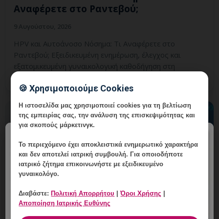
Αναφέρετε στο Ραντεβού;
9 Αυγούστου, 2026
HPV και Αυτοάνοσο Νόσημα: Τι Αναφέρετε στο
Ραντεβού; Εξειδικευμένη ενημέρωση, έλεγχος και
εξατομικευμένη γυναικολογική καθοδήγηση στη
Γλυφάδα.
🍪 Χρησιμοποιούμε Cookies
Η ιστοσελίδα μας χρησιμοποιεί cookies για τη βελτίωση
της εμπειρίας σας, την ανάλυση της επισκεψιμότητας και
για σκοπούς μάρκετινγκ.
×
Το περιεχόμενο έχει
αποκλειστικά ενημερωτικό χαρακτήρα
και δεν αποτελεί ιατρική συμβουλή. Για οποιοδήποτε
ιατρικό ζήτημα επικοινωνήστε με εξειδικευμένο
γυναικολόγο.
Διαβάστε:
Πολιτική Απορρήτου
|
Όροι Χρήσης
|
Αποποίηση Ιατρικής Ευθύνης