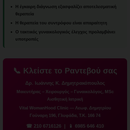
Η έγκαιρη διάγνωση εξασφαλίζει αποτελεσματική
θεραπεία
Η θεραπεία του συντρόφου είναι απαραίτητη
Ο τακτικός γυναικολογικός έλεγχος προλαμβάνει
υποτροπές
📞 Κλείστε το Ραντεβού σας
Δρ. Ιωάννης Κ. Δημητρακόπουλος
Μαιευτήρας – Χειρουργός – Γυναικολόγος, MSc
Αισθητική Ιατρική
Vital WomanHood Clinic — Λεωφ. Δημητρίου
Γούναρη 196, Γλυφάδα, Τ.Κ. 166 74
☎
210 6716126
| 📱
6985 646 410