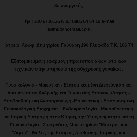
Χειρουργικής
Τηλ.: 210 6716126 Κιν.: 6985 64 64 10 e-mail
ikdmd@hotmail.com
Ιατρείο: Λεωφ. Δημητρίου Γούναρη 196 Γλυφάδα Τ.Κ. 166 74
Εξατομικευμένη εφαρμογή πρωτοποριακών ιατρικών
τεχνικών στην υπηρεσία της σύγχρονης γυναίκας.
Γυναικολογία - Μαιευτική - Εξατομικευμένη Διερεύνηση και
Αντιμετώπιση Ανδρικής και Γυναικείας Υπογονιμότητας -
Υποβοηθούμενη Αναπαραγωγή -Επιγενετική - Εφαρμοσμένη
Γυναικολογική Βιοχημεία – Ενδοκρινολογία - Μικροθρεπτική
και Ιατρική Διατροφή στην Κύηση, την Υπογονιμότητα και τη
Γυναικολογία - Συνεργάτης Μαιευτηρίων "Μητέρα" και
"Λητώ" - Μέλος της Εταιρίας Αισθητικής Ιατρικής και