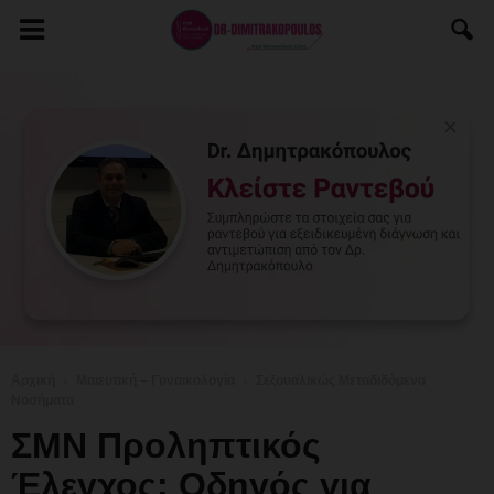
Αρχική
Μαιευτική – Γυναικολογία
Σεξουαλικώς Μεταδιδόμενα
Νοσήματα
ΣΜΝ Προληπτικός
Έλεγχος: Οδηγός για