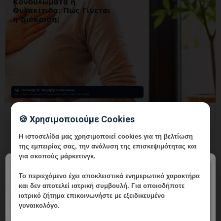
Κονδυλώματα ή Θυλακίτιδα: Πώς
🍪 Χρησιμοποιούμε Cookies
Γίνεται η Διάκριση;
Η ιστοσελίδα μας χρησιμοποιεί cookies για τη βελτίωση
8 Αυγούστου, 2026
της εμπειρίας σας, την ανάλυση της επισκεψιμότητας και
για σκοπούς μάρκετινγκ.
Κονδυλώματα ή Θυλακίτιδα: Πώς Γίνεται η Διάκριση;
×
Εξειδικευμένη ενημέρωση, έλεγχος και εξατομικευμένη
Το περιεχόμενο έχει
αποκλειστικά ενημερωτικό χαρακτήρα
γυναικολογική καθοδήγηση στη Γλυφάδα.
και δεν αποτελεί ιατρική συμβουλή. Για οποιοδήποτε
ιατρικό ζήτημα επικοινωνήστε με εξειδικευμένο
γυναικολόγο.