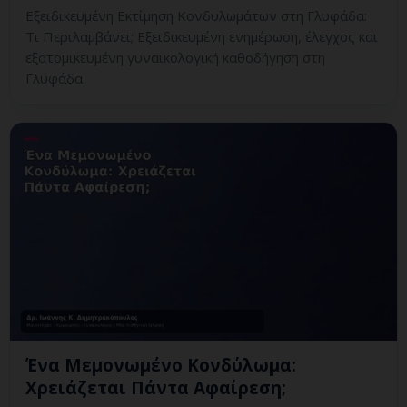
Εξειδικευμένη Εκτίμηση Κονδυλωμάτων στη Γλυφάδα:
Τι Περιλαμβάνει; Εξειδικευμένη ενημέρωση, έλεγχος και
εξατομικευμένη γυναικολογική καθοδήγηση στη
Γλυφάδα.
Ένα Μεμονωμένο Κονδύλωμα:
Χρειάζεται Πάντα Αφαίρεση;