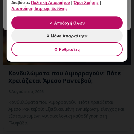
Διαβάστε:
Πολιτική Απορρήτου
|
Όροι Χρήσης
|
Αποποίηση Ιατρικής Ευθύνης
✓ Αποδοχή Όλων
✗ Μόνο Απαραίτητα
⚙ Ρυθμίσεις
Κονδυλώματα που Αιμορραγούν: Πότε
Χρειάζεται Άμεσο Ραντεβού;
8 Αυγούστου, 2026
Κονδυλώματα που Αιμορραγούν: Πότε Χρειάζεται
Άμεσο Ραντεβού; Εξειδικευμένη ενημέρωση, έλεγχος και
εξατομικευμένη γυναικολογική καθοδήγηση στη
Γλυφάδα.