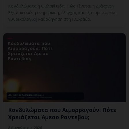
Κονδυλώματα ή Θυλακίτιδα: Πώς Γίνεται η Διάκριση;
Εξειδικευμένη ενημέρωση, έλεγχος και εξατομικευμένη
γυναικολογική καθοδήγηση στη Γλυφάδα.
Κονδυλώματα που Αιμορραγούν: Πότε
Χρειάζεται Άμεσο Ραντεβού;
8 Αυγούστου, 2026