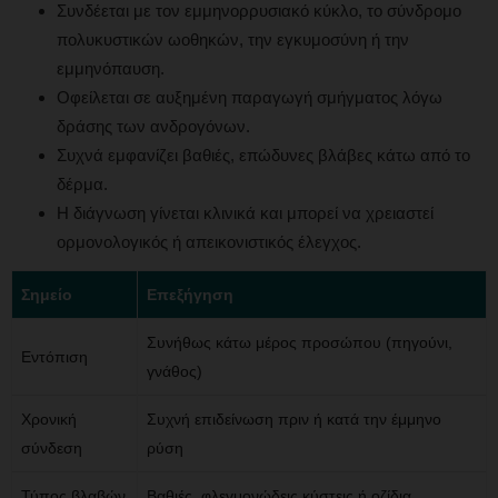
Συνδέεται με τον εμμηνορρυσιακό κύκλο, το σύνδρομο
πολυκυστικών ωοθηκών, την εγκυμοσύνη ή την
εμμηνόπαυση.
Οφείλεται σε αυξημένη παραγωγή σμήγματος λόγω
δράσης των ανδρογόνων.
Συχνά εμφανίζει βαθιές, επώδυνες βλάβες κάτω από το
δέρμα.
Η διάγνωση γίνεται κλινικά και μπορεί να χρειαστεί
ορμονολογικός ή απεικονιστικός έλεγχος.
Σημείο
Επεξήγηση
Συνήθως κάτω μέρος προσώπου (πηγούνι,
Εντόπιση
γνάθος)
Χρονική
Συχνή επιδείνωση πριν ή κατά την έμμηνο
σύνδεση
ρύση
Τύπος βλαβών
Βαθιές, φλεγμονώδεις κύστεις ή οζίδια