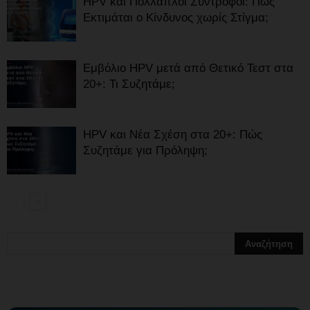
HPV και Πολλαπλοί Σύντροφοι: Πώς
Εκτιμάται ο Κίνδυνος χωρίς Στίγμα;
Εμβόλιο HPV μετά από Θετικό Τεστ στα
20+: Τι Συζητάμε;
HPV και Νέα Σχέση στα 20+: Πώς
Συζητάμε για Πρόληψη;