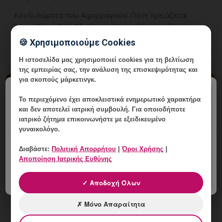
Κονδυλώματα που Αιμορραγούν: Πότε Χρειάζεται
Άμεσο Ραντεβού; Εξειδικευμένη ενημέρωση, έλεγχος και
εξατομικευμένη γυναικολογική καθοδήγηση στη
🍪 Χρησιμοποιούμε Cookies
Γλυφάδα.
Η ιστοσελίδα μας χρησιμοποιεί cookies για τη βελτίωση
της εμπειρίας σας, την ανάλυση της επισκεψιμότητας και
για σκοπούς μάρκετινγκ.
×
Το περιεχόμενο έχει
αποκλειστικά ενημερωτικό χαρακτήρα
και δεν αποτελεί ιατρική συμβουλή. Για οποιοδήποτε
ιατρικό ζήτημα επικοινωνήστε με εξειδικευμένο
γυναικολόγο.
Διαβάστε:
Πολιτική Απορρήτου
|
Όροι Χρήσης
|
Αποποίηση Ιατρικής Ευθύνης
✓ Αποδοχή Όλων
HPV και Διατροφή: Ποιες Συνήθειες
✗ Μόνο Απαραίτητα
Υποστηρίζουν τη Γενική Υγεία;