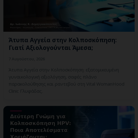
Άτυπα Αγγεία στην Κολποσκόπηση:
Γιατί Αξιολογούνται Άμεσα;
7 Αυγούστου, 2026
Άτυπα Αγγεία στην Κολποσκόπηση: εξατομικευμένη
γυναικολογική αξιολόγηση, σαφές πλάνο
παρακολούθησης και ραντεβού στη Vital WomanHood
Clinic Γλυφάδας.