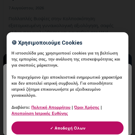
7 Αυγούστου, 2026
Πολλαπλές Βιοψίες στην Κολποσκόπηση:
εξατομικευμένη γυναικολογική αξιολόγηση, σαφές
πλάνο παρακολούθησης και ραντεβού στη Vital
WomanHood Clinic Γλυφάδας.
🍪 Χρησιμοποιούμε Cookies
Η ιστοσελίδα μας χρησιμοποιεί cookies για τη βελτίωση
της εμπειρίας σας, την ανάλυση της επισκεψιμότητας και
για σκοπούς μάρκετινγκ.
×
Το περιεχόμενο έχει
αποκλειστικά ενημερωτικό χαρακτήρα
και δεν αποτελεί ιατρική συμβουλή. Για οποιοδήποτε
ιατρικό ζήτημα επικοινωνήστε με εξειδικευμένο
γυναικολόγο.
Διαβάστε:
Πολιτική Απορρήτου
|
Όροι Χρήσης
|
Αποποίηση Ιατρικής Ευθύνης
✓ Αποδοχή Όλων
Εξειδικευμένη Κολποσκόπηση HPV στη