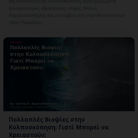
Μη Ικανοποιητική Κολποσκόπηση: εξατομικευμένη
γυναικολογική αξιολόγηση, σαφές πλάνο
παρακολούθησης και ραντεβού στη Vital WomanHood
Clinic Γλυφάδας.
Πολλαπλές Βιοψίες στην
Κολποσκόπηση: Γιατί Μπορεί να
Χρειαστούν;