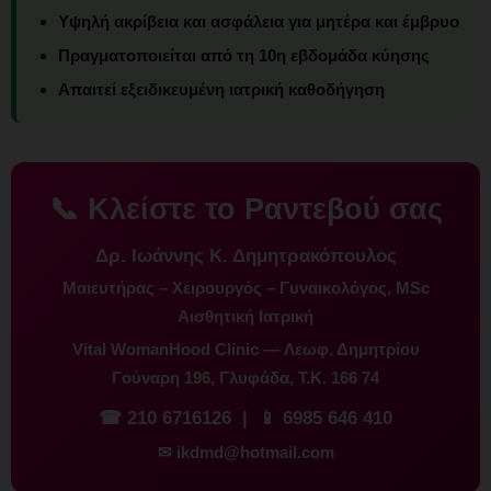
Υψηλή ακρίβεια και ασφάλεια για μητέρα και έμβρυο
Πραγματοποιείται από τη 10η εβδομάδα κύησης
Απαιτεί εξειδικευμένη ιατρική καθοδήγηση
📞 Κλείστε το Ραντεβού σας
Δρ. Ιωάννης Κ. Δημητρακόπουλος
Μαιευτήρας – Χειρουργός – Γυναικολόγος, MSc
Αισθητική Ιατρική
Vital WomanHood Clinic — Λεωφ. Δημητρίου
Γούναρη 196, Γλυφάδα, Τ.Κ. 166 74
☎
210 6716126
| 📱
6985 646 410
✉
ikdmd@hotmail.com